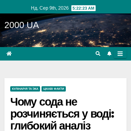
Перейти
Нд. Сер 9th, 2026
5:22:24 AM
до
вмісту
2000 UA
КУЛІНАРІЯ ТА ЇЖА
ЦІКАВІ ФАКТИ
Чому сода не
розчиняється у воді:
глибокий аналіз