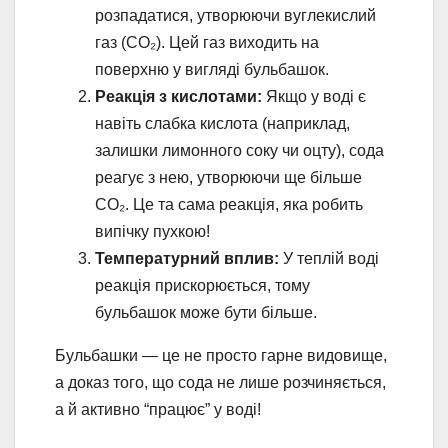
розпадатися, утворюючи вуглекислий
газ (CO₂). Цей газ виходить на
поверхню у вигляді бульбашок.
Реакція з кислотами:
Якщо у воді є
навіть слабка кислота (наприклад,
залишки лимонного соку чи оцту), сода
реагує з нею, утворюючи ще більше
CO₂. Це та сама реакція, яка робить
випічку пухкою!
Температурний вплив:
У теплій воді
реакція прискорюється, тому
бульбашок може бути більше.
Бульбашки — це не просто гарне видовище,
а доказ того, що сода не лише розчиняється,
а й активно “працює” у воді!