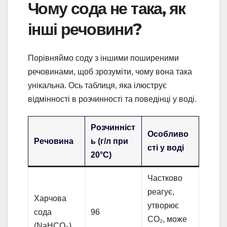
Чому сода не така, як
інші речовини?
Порівняймо соду з іншими поширеними
речовинами, щоб зрозуміти, чому вона така
унікальна. Ось таблиця, яка ілюструє
відмінності в розчинності та поведінці у воді.
Розчинніст
Особливо
Речовина
ь (г/л при
сті у воді
20°C)
Частково
реагує,
Харчова
утворює
сода
96
CO₂, може
(NaHCO₃)