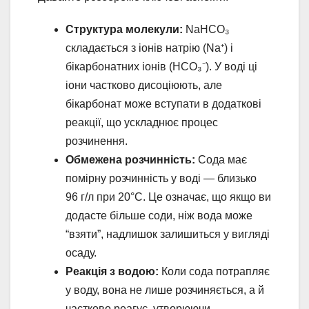
Структура молекули:
NaHCO₃
складається з іонів натрію (Na⁺) і
бікарбонатних іонів (HCO₃⁻). У воді ці
іони частково дисоціюють, але
бікарбонат може вступати в додаткові
реакції, що ускладнює процес
розчинення.
Обмежена розчинність:
Сода має
помірну розчинність у воді — близько
96 г/л при 20°C. Це означає, що якщо ви
додасте більше соди, ніж вода може
“взяти”, надлишок залишиться у вигляді
осаду.
Реакція з водою:
Коли сода потрапляє
у воду, вона не лише розчиняється, а й
частково реагує, утворюючи