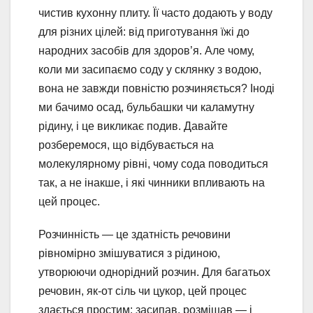
чистив кухонну плиту. Її часто додають у воду
для різних цілей: від приготування їжі до
народних засобів для здоров’я. Але чому,
коли ми засипаємо соду у склянку з водою,
вона не завжди повністю розчиняється? Іноді
ми бачимо осад, бульбашки чи каламутну
рідину, і це викликає подив. Давайте
розберемося, що відбувається на
молекулярному рівні, чому сода поводиться
так, а не інакше, і які чинники впливають на
цей процес.
Розчинність — це здатність речовини
рівномірно змішуватися з рідиною,
утворюючи однорідний розчин. Для багатьох
речовин, як-от сіль чи цукор, цей процес
здається простим: засипав, розмішав — і