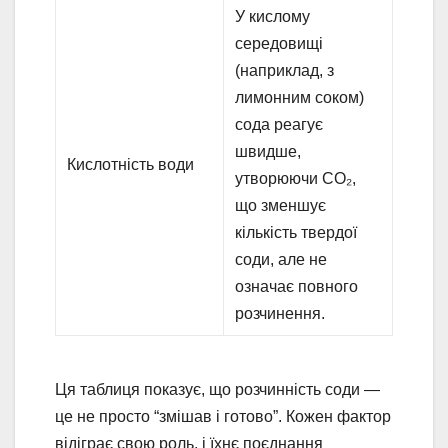
У кислому
середовищі
(наприклад, з
лимонним соком)
сода реагує
швидше,
Кислотність води
утворюючи CO₂,
що зменшує
кількість твердої
соди, але не
означає повного
розчинення.
Ця таблиця показує, що розчинність соди —
це не просто “змішав і готово”. Кожен фактор
відіграє свою роль, і їхнє поєднання