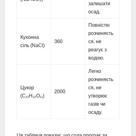
залишати
осад.
Повністю
розчиняєть
Кухонна
360
ся, не
сіль (NaCl)
реагує з
водою.
Легко
розчиняєть
Цукор
ся, не
2000
(C₁₂H₂₂O₁₁)
утворює
газів чи
осаду.
Ця таблиця показує, що сода програє за