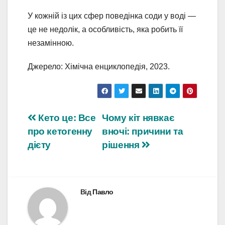
У кожній із цих сфер поведінка соди у воді —
це не недолік, а особливість, яка робить її
незамінною.
Джерело: Хімічна енциклопедія, 2023.
Навігація
Кето це: Все
Чому кіт нявкає
про кетогенну
вночі: причини та
записів
дієту
рішення
Від
Павло