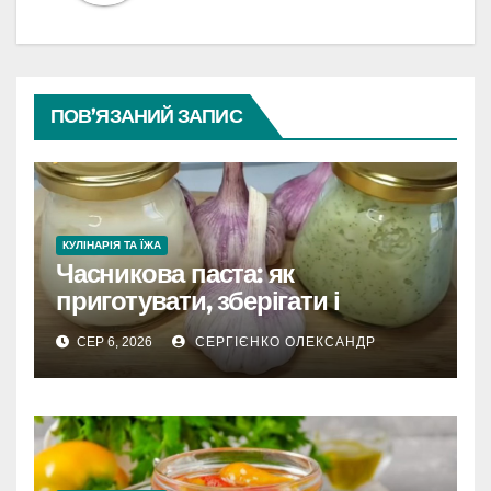
ПОВ’ЯЗАНИЙ ЗАПИС
КУЛІНАРІЯ ТА ЇЖА
Часникова паста: як
приготувати, зберігати і
розкрити весь смак
СЕР 6, 2026
СЕРГІЄНКО ОЛЕКСАНДР