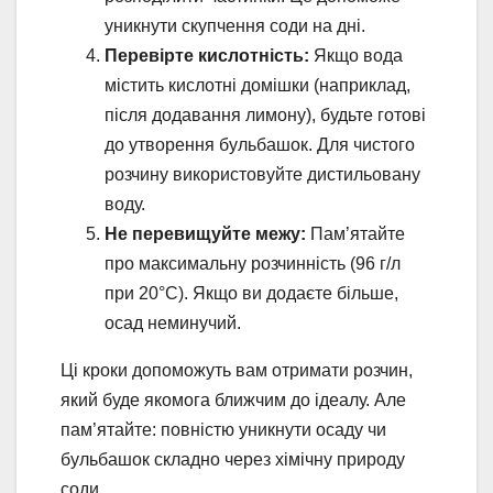
уникнути скупчення соди на дні.
Перевірте кислотність:
Якщо вода
містить кислотні домішки (наприклад,
після додавання лимону), будьте готові
до утворення бульбашок. Для чистого
розчину використовуйте дистильовану
воду.
Не перевищуйте межу:
Пам’ятайте
про максимальну розчинність (96 г/л
при 20°C). Якщо ви додаєте більше,
осад неминучий.
Ці кроки допоможуть вам отримати розчин,
який буде якомога ближчим до ідеалу. Але
пам’ятайте: повністю уникнути осаду чи
бульбашок складно через хімічну природу
соди.