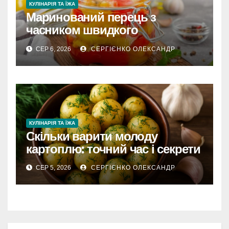
КУЛІНАРІЯ ТА ЇЖА
Маринований перець з
часником швидкого
приготування
СЕР 6, 2026
СЕРГІЄНКО ОЛЕКСАНДР
КУЛІНАРІЯ ТА ЇЖА
Скільки варити молоду
картоплю: точний час і секрети
СЕР 5, 2026
СЕРГІЄНКО ОЛЕКСАНДР