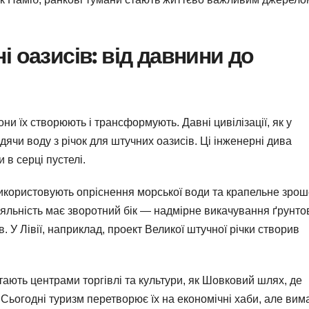
 оазисів: від давнини до
и їх створюють і трансформують. Давні цивілізації, як у
дячи воду з річок для штучних оазисів. Ці інженерні дива
 в серці пустелі.
Е використовують опріснення морської води та крапельне зро
іяльність має зворотний бік — надмірне викачування ґрунто
. У Лівії, наприклад, проект Великої штучної річки створив
тають центрами торгівлі та культури, як Шовковий шлях, де
ьогодні туризм перетворює їх на економічні хаби, але вим