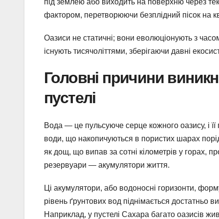
під землею або виходить на поверхню через тек
фактором, перетворюючи безплідний пісок на кв
Оазиси не статичні; вони еволюціонують з часом,
існують тисячоліттями, зберігаючи давні екосис
Головні причини виникне
пустелі
Вода — це пульсуюче серце кожного оазису, і її
води, що накопичуються в пористих шарах порід,
як дощ, що випав за сотні кілометрів у горах, п
резервуари — акумулятори життя.
Ці акумулятори, або водоносні горизонти, форму
рівень ґрунтових вод піднімається достатньо ви
Наприклад, у пустелі Сахара багато оазисів жи