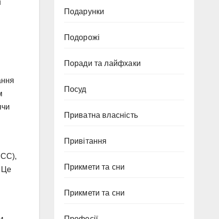
и
Подарунки
Подорожі
Поради та лайфхаки
ання
Посуд
м
ячи
Приватна власність
Привітання
PCC),
Прикмети та сни
 Це
Прикмети та сни
м
Професії