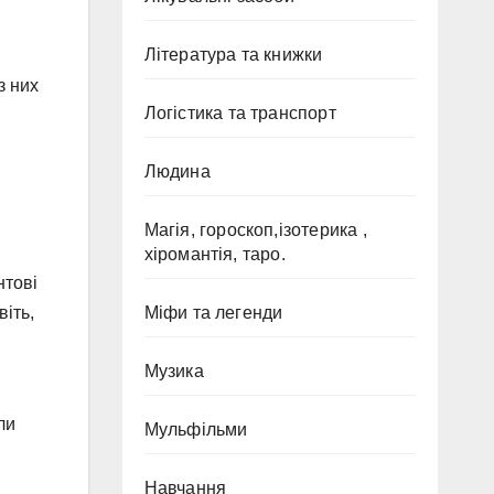
Література та книжки
з них
Логістика та транспорт
Людина
Магія, гороскоп,ізотерика ,
хіромантія, таро.
нтові
іть,
Міфи та легенди
Музика
ли
Мульфільми
Навчання