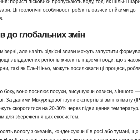
я: пористі пісковики пропускають воду, тоді як щільні шар
ари. Ці геологічні особливості роблять оазиси стійкими до
в.
ів до глобальних змін
 мізерні, але навіть рідкісні зливи можуть запустити формув
дощі з віддалених регіонів живлять підземні води, що з часо
рни, такі як Ель-Ніньо, можуть посилювати ці процеси, робл
го боку, воно посилює посухи, висушуючи оазиси, з іншого —
. За даними Міжурядової групи експертів зі змін клімату (I
можуть скоротитися на 20-30% через підвищення температур.
им для збереження цих екосистем.
сять вологу з океанів, конденсуючи її в росі або тумані, що
 як Наміб, ранкові тумани стають життєво важливим джерело