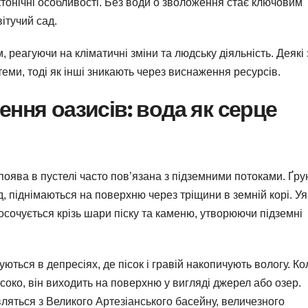
тонічні особливості. Без води о зволоження стає ключовим
ітучий сад.
 реагуючи на кліматичні зміни та людську діяльність. Деякі 
теми, тоді як інші зникають через виснаження ресурсів.
ння оазисів: вода як серце
 поява в пустелі часто пов’язана з підземними потоками. Ґру
 піднімаються на поверхню через тріщини в земній корі. Уяв
росочується крізь шари піску та каменю, утворюючи підземні
ються в депресіях, де пісок і гравій накопичують вологу. Ко
соко, він виходить на поверхню у вигляді джерел або озер.
вляться з Великого Артезіанського басейну, величезного