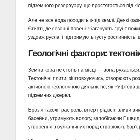
підземного резервуару, що простягається під кі
Але не вся вода походить з-під землі. Деякі оаз
Єгипті, де сезонні повені збагачують ґрунт пожи
уздовж русла, і підтримують густу рослинність,
Геологічні фактори: тектонік
Земна кора не стоїть на місці — вона рухається
Тектонічні плити, зіштовхуючись, створюють роз
активною геологічною діяльністю, як Рифтова 
підземних джерел.
Ерозія також грає роль: вітер і рідкісні зливи в
басейни, утримують вологу, запобігаючи її швид
утворення з вулканічних порід створюють бар’єр