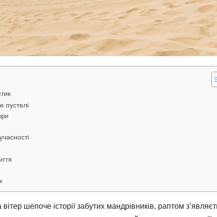
птик
е пустелі
ори
н
учасності
иття
х
а вітер шепоче історії забутих мандрівників, раптом з’являє