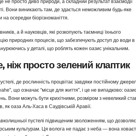
це не просто диво природи, а складний результат взаємодії
сті. Вони виникають там, де здається неможливим будь-яке
на осередки біорізноманіття.
иків, а й науковців, які розкопують таємниці їхнього
ію природних процесів, що забезпечують доступ до води в 
занурюючись у деталі, що роблять кожен оазис унікальним.
, ніж просто зелений клаптик
устелі, де рослинність процвітає завдяки постійному джере
ahe”, що означає “місце для життя”, і це не випадково: оази
нь. Вони можуть бути крихітними, розміром з невеликий ста
, як оаза Аль-Хаса в Саудівській Аравії.
 навколишньої пустелі підвищеним зволоженням, що дозволяє
арським культурам. Ця волога не падає з неба — вона ховає