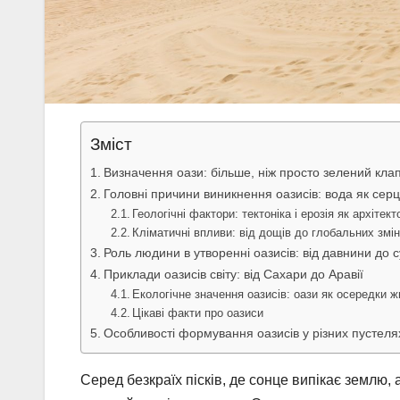
Зміст
Визначення оази: більше, ніж просто зелений кла
Головні причини виникнення оазисів: вода як серц
Геологічні фактори: тектоніка і ерозія як архітект
Кліматичні впливи: від дощів до глобальних змі
Роль людини в утворенні оазисів: від давнини до с
Приклади оазисів світу: від Сахари до Аравії
Екологічне значення оазисів: оази як осередки ж
Цікаві факти про оазиси
Особливості формування оазисів у різних пустеля
Серед безкраїх пісків, де сонце випікає землю, 