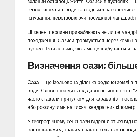
зелений острівець життя. Оазиси в пустелях — 
геологічних сил, води та людської наполегливо
існування, перетворюючи посушливі ландшафти 
Ці зелені перлини приваблюють не лише мандрівн
походження. Оазиси формуються через комбінац
пустелі. Розгляньмо, як саме це відбувається, 
Визначення оази: більше
Оаза — це ізольована ділянка родючої землі в п
води. Слово походить від давньоєгипетського “w
часто ставали притулком для караванів і поселе
або розкинутими на тисячі квадратних кілометрів
У географічному сенсі оази відрізняються від
рости пальмам, травам і навіть сільськогоспод