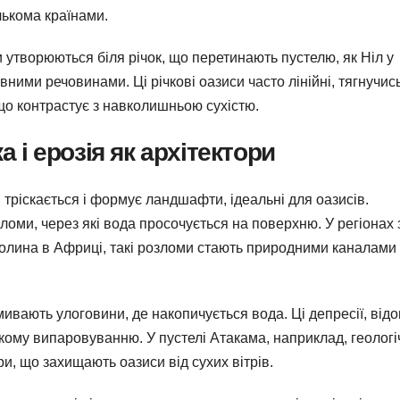
лькома країнами.
и утворюються біля річок, що перетинають пустелю, як Ніл у
вними речовинами. Ці річкові оазиси часто лінійні, тягнучис
 що контрастує з навколишньою сухістю.
а і ерозія як архітектори
, тріскається і формує ландшафти, ідеальні для оазисів.
ломи, через які вода просочується на поверхню. У регіонах 
долина в Африці, такі розломи стають природними каналами
имивають улоговини, де накопичується вода. Ці депресії, відо
кому випаровуванню. У пустелі Атакама, наприклад, геологі
и, що захищають оазиси від сухих вітрів.