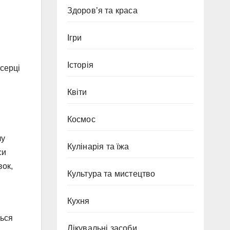
Здоров’я та краса
Ігри
Історія
серці
Квіти
Космос
лу
Кулінарія та їжа
си
вок,
Культура та мистецтво
Кухня
ться
Лікувальні засоби