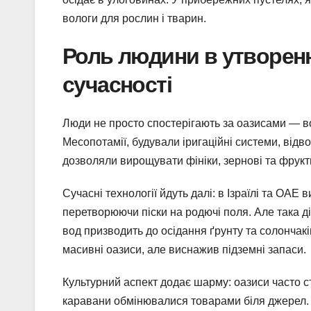
вологи для рослин і тварин.
Роль людини в утворенні
сучасності
Люди не просто спостерігають за оазисами — вон
Месопотамії, будували іригаційні системи, відво
дозволяли вирощувати фініки, зернові та фрукти
Сучасні технології йдуть далі: в Ізраїлі та ОА
перетворюючи піски на родючі поля. Але така д
вод призводить до осідання ґрунту та солончаків
масивні оазиси, але виснажив підземні запаси.
Культурний аспект додає шарму: оазиси часто с
каравани обмінювалися товарами біля джерел. С