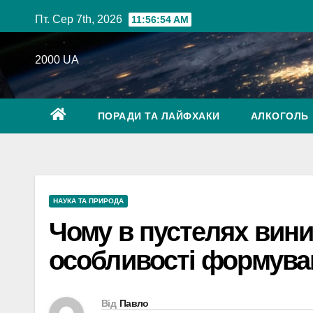
Перейти
Пт. Сер 7th, 2026
11:56:55 AM
до
вмісту
2000 UA
ПОРАДИ ТА ЛАЙФХАКИ
АЛКОГОЛЬ
НАУКА ТА ПРИРОДА
Чому в пустелях вини
особливості формува
Від
Павло