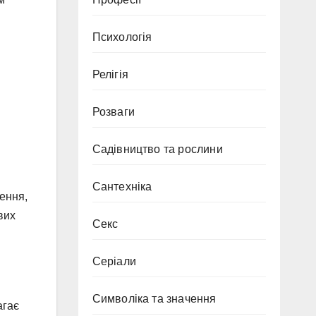
Психологія
Релігія
Розваги
Садівництво та рослини
Сантехніка
шення,
вих
Секс
Серіали
Символіка та значення
агає