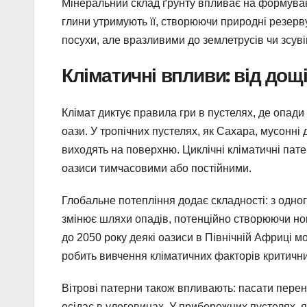
Мінеральний склад ґрунту впливає на формуванн
глини утримують її, створюючи природні резерву
посухи, але вразливими до землетрусів чи зсуві
Кліматичні впливи: від дощ
Клімат диктує правила гри в пустелях, де опади
оази. У тропічних пустелях, як Сахара, мусонні 
виходять на поверхню. Циклічні кліматичні пате
оазиси тимчасовими або постійними.
Глобальне потепління додає складності: з одно
змінює шляхи опадів, потенційно створюючи нові
до 2050 року деякі оазиси в Північній Африці 
робить вивчення кліматичних факторів критичн
Вітрові патерни також впливають: пасати перено
осідає в улоговинах. У прибережних пустелях,