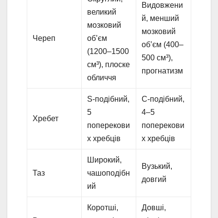
Видовжени
великий
й, менший
мозковий
мозковий
Череп
об’єм
об’єм (400–
(1200–1500
500 см³),
см³), плоске
прогнатизм
обличчя
S-подібний,
C-подібний,
5
4–5
Хребет
поперекови
поперекови
х хребців
х хребців
Широкий,
Вузький,
Таз
чашоподібн
довгий
ий
Коротші,
Довші,