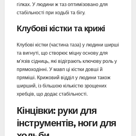
гілках. У людини ж таз оптимізовано для
стабільності при ходьбі та бігу.
Клубові кістки та крижі
Клубові кістки (частина таза) у людини ширші
та вигнуті, що створює міцну основу для
м’язів сідниць, які відіграють ключову роль у
прямоходінні. У мавп ці кістки довші й
пряміші. Крижовий відділ у людини також
ширший, із більшою кількістю зрощених
хребців, що додає стабільності.
Кінцівки: руки для
інструментів, ноги для
ходьби