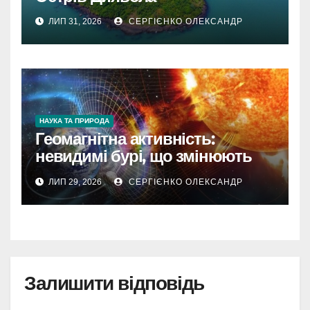
ЛИП 31, 2026
СЕРГІЄНКО ОЛЕКСАНДР
НАУКА ТА ПРИРОДА
Геомагнітна активність:
невидимі бурі, що змінюють
наш світ
ЛИП 29, 2026
СЕРГІЄНКО ОЛЕКСАНДР
Залишити відповідь