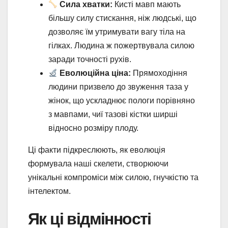
Сила хватки:
Кисті мавп мають
більшу силу стискання, ніж людські, що
дозволяє їм утримувати вагу тіла на
гілках. Людина ж пожертвувала силою
заради точності рухів.
Еволюційна ціна:
Прямоходіння
людини призвело до звуження таза у
жінок, що ускладнює пологи порівняно
з мавпами, чиї тазові кістки ширші
відносно розміру плоду.
Ці факти підкреслюють, як еволюція
формувала наші скелети, створюючи
унікальні компроміси між силою, гнучкістю та
інтелектом.
Як ці відмінності