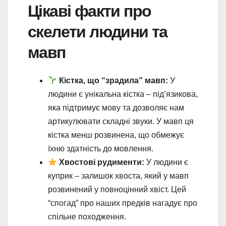
Цікаві факти про
скелети людини та
мавп
Кістка, що “зрадила” мавп:
У
людини є унікальна кістка – під’язикова,
яка підтримує мову та дозволяє нам
артикулювати складні звуки. У мавп ця
кістка менш розвинена, що обмежує
їхню здатність до мовлення.
Хвостові рудименти:
У людини є
куприк – залишок хвоста, який у мавп
розвинений у повноцінний хвіст. Цей
“спогад” про наших предків нагадує про
спільне походження.