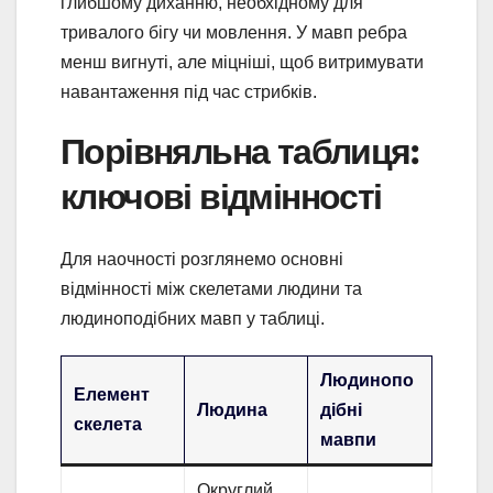
глибшому диханню, необхідному для
тривалого бігу чи мовлення. У мавп ребра
менш вигнуті, але міцніші, щоб витримувати
навантаження під час стрибків.
Порівняльна таблиця:
ключові відмінності
Для наочності розглянемо основні
відмінності між скелетами людини та
людиноподібних мавп у таблиці.
Людинопо
Елемент
Людина
дібні
скелета
мавпи
Округлий,