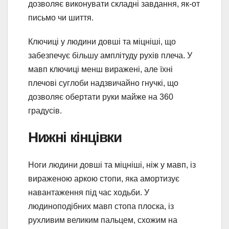
дозволяє виконувати складні завдання, як-от
письмо чи шиття.
Ключиці у людини довші та міцніші, що
забезпечує більшу амплітуду рухів плеча. У
мавп ключиці менш виражені, але їхні
плечові суглоби надзвичайно гнучкі, що
дозволяє обертати руки майже на 360
градусів.
Нижні кінцівки
Ноги людини довші та міцніші, ніж у мавп, із
вираженою аркою стопи, яка амортизує
навантаження під час ходьби. У
людиноподібних мавп стопа плоска, із
рухливим великим пальцем, схожим на