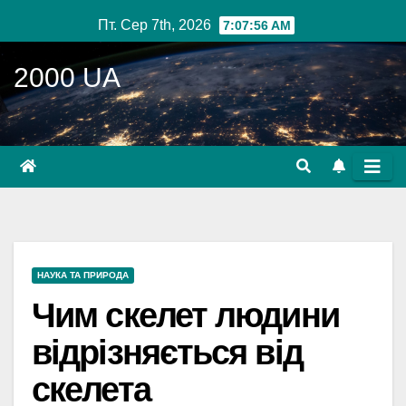
Перейти
Пт. Сер 7th, 2026
7:07:57 AM
до
вмісту
2000 UA
НАУКА ТА ПРИРОДА
Чим скелет людини
відрізняється від
скелета