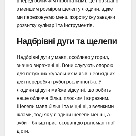
вперед обличчям (прогнатизм). Це пов’язано
з меншим розміром щелеп у людини, адже
ми пережовуємо менш жорстку їжу завдяки
розвитку кулінарії та інструментів.
Надбрівні дуги та щелепи
Надбрівні дуги у мавп, особливо у горил,
значно вираженіші. Вони слугують опорою
для потужних жувальних м’язів, необхідних
для переробки грубої рослинної їжі. У
людини ці дуги майже відсутні, що робить
наше обличчя більш плоским і виразним.
Щелепи мавп більші та міцніші, з великими
іклами, тоді як у людини щелепи менші, а
зуби – більш пристосовані до різноманітної
дієти.