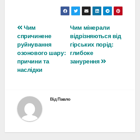
Навігація
Чим
Чим мінерали
спричинене
відрізняються від
записів
руйнування
гірських порід:
озонового шару:
глибоке
причини та
занурення
наслідки
Від
Павло