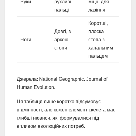
Руки
рухливі
міцні для
пальці
лазіння
Коротші,
Довгі, з
плоска
Ноги
аркою
стопа з
стопи
хапальним
пальцем
Джерела: National Geographic, Journal of
Human Evolution.
Ця таблиця лише коротко підсумовує
відмінності, але кожен елемент скелета має
глибші нюанси, які формувалися під
впливом еволюційних потреб.