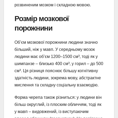
розвиненим мозком і складною мовою.
Розмір мозкової
порожнини
Об’єм мозкової порожнини людини значно
більший, ніж у мавп. У середньому мозок
людини має об’єм 1200–1500 см³, тоді як у
шимпанзе – близько 400 см³, у горил – до 500
см³. Ця різниця пояснює більшу когнітивну
здатність людини, зокрема мову, абстрактне
мислення та складну соціальну взаємодію.
Форма черепа також різниться: у людини він
більш округлий, із плоским обличчям, тоді як
у мавп – видовжений, із виступаючим