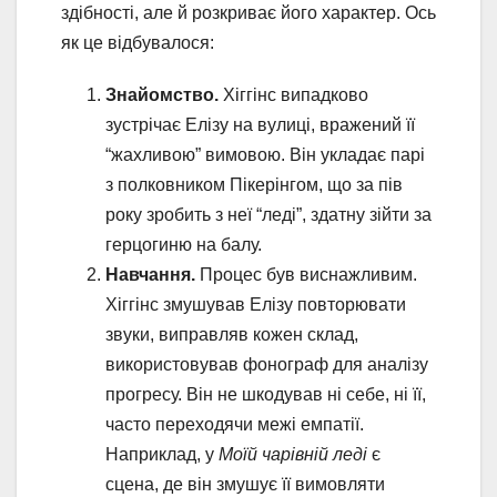
здібності, але й розкриває його характер. Ось
як це відбувалося:
Знайомство.
Хіггінс випадково
зустрічає Елізу на вулиці, вражений її
“жахливою” вимовою. Він укладає парі
з полковником Пікерінгом, що за пів
року зробить з неї “леді”, здатну зійти за
герцогиню на балу.
Навчання.
Процес був виснажливим.
Хіггінс змушував Елізу повторювати
звуки, виправляв кожен склад,
використовував фонограф для аналізу
прогресу. Він не шкодував ні себе, ні її,
часто переходячи межі емпатії.
Наприклад, у
Моїй чарівній леді
є
сцена, де він змушує її вимовляти