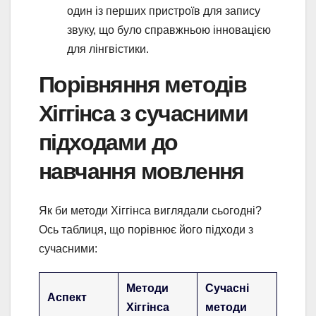
один із перших пристроїв для запису
звуку, що було справжньою інновацією
для лінгвістики.
Порівняння методів
Хіггінса з сучасними
підходами до
навчання мовлення
Як би методи Хіггінса виглядали сьогодні?
Ось таблиця, що порівнює його підходи з
сучасними:
Методи
Сучасні
Аспект
Хіггінса
методи