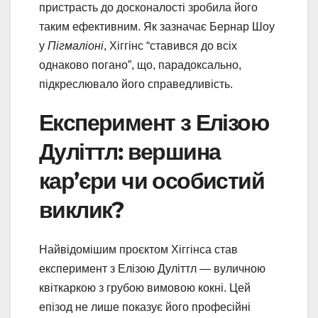
пристрасть до досконалості зробила його
таким ефективним. Як зазначає Бернар Шоу
у
Пігмаліоні
, Хіггінс “ставився до всіх
однаково погано”, що, парадоксально,
підкреслювало його справедливість.
Експеримент з Елізою
Дуліттл: вершина
кар’єри чи особистий
виклик?
Найвідомішим проєктом Хіггінса став
експеримент з Елізою Дуліттл — вуличною
квіткаркою з грубою вимовою кокні. Цей
епізод не лише показує його професійні