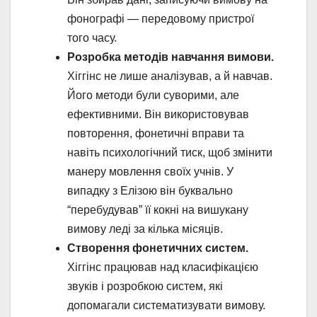
фонографі — передовому пристрої
того часу.
Розробка методів навчання вимови.
Хіггінс не лише аналізував, а й навчав.
Його методи були суворими, але
ефективними. Він використовував
повторення, фонетичні вправи та
навіть психологічний тиск, щоб змінити
манеру мовлення своїх учнів. У
випадку з Елізою він буквально
“перебудував” її кокні на вишукану
вимову леді за кілька місяців.
Створення фонетичних систем.
Хіггінс працював над класифікацією
звуків і розробкою систем, які
допомагали систематизувати вимову.