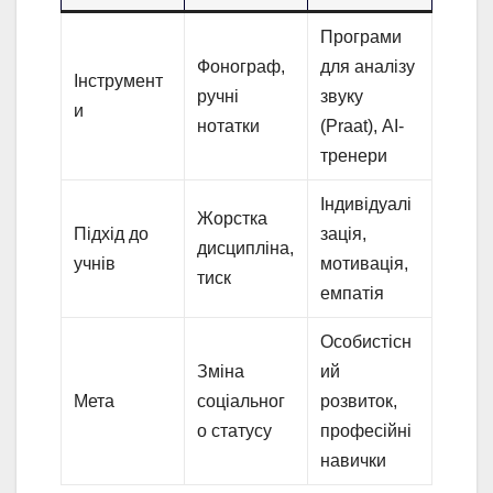
Програми
Фонограф,
для аналізу
Інструмент
ручні
звуку
и
нотатки
(Praat), AI-
тренери
Індивідуалі
Жорстка
Підхід до
зація,
дисципліна,
учнів
мотивація,
тиск
емпатія
Особистісн
Зміна
ий
Мета
соціальног
розвиток,
о статусу
професійні
навички