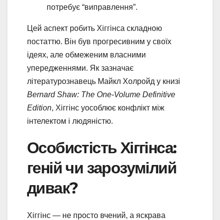
потребує “виправлення”.
Цей аспект робить Хіггінса складною
постаттю. Він був прогресивним у своїх
ідеях, але обмеженим власними
упередженнями. Як зазначає
літературознавець Майкл Холройд у книзі
Bernard Shaw: The One-Volume Definitive
Edition
, Хіггінс уособлює конфлікт між
інтелектом і людяністю.
Особистість Хіггінса:
геній чи зарозумілий
дивак?
Хіггінс — не просто вчений, а яскрава