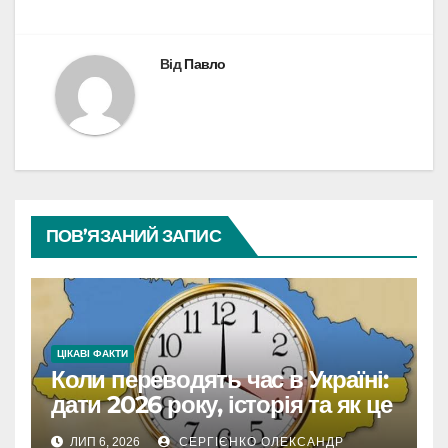
Від
Павло
ПОВ’ЯЗАНИЙ ЗАПИС
ЦІКАВІ ФАКТИ
Коли переводять час в Україні:
дати 2026 року, історія та як це
впливає на життя
ЛИП 6, 2026
СЕРГІЄНКО ОЛЕКСАНДР