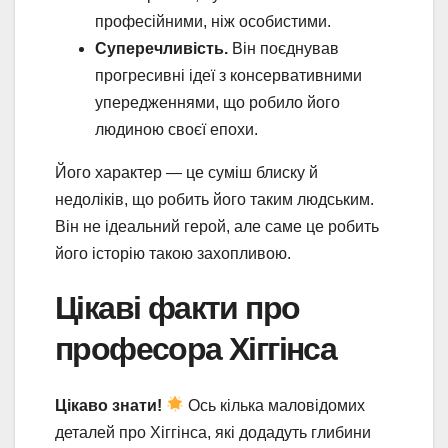
професійними, ніж особистими.
Суперечливість.
Він поєднував
прогресивні ідеї з консервативними
упередженнями, що робило його
людиною своєї епохи.
Його характер — це суміш блиску й
недоліків, що робить його таким людським.
Він не ідеальний герой, але саме це робить
його історію такою захопливою.
Цікаві факти про
професора Хіггінса
Цікаво знати!
Ось кілька маловідомих
деталей про Хіггінса, які додадуть глибини