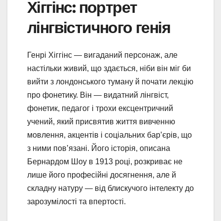
Хіггінс: портрет
лінгвістичного генія
Генрі Хіггінс — вигаданий персонаж, але
настільки живий, що здається, ніби він міг би
вийти з лондонського туману й почати лекцію
про фонетику. Він — видатний лінгвіст,
фонетик, педагог і трохи ексцентричний
учений, який присвятив життя вивченню
мовлення, акцентів і соціальних бар’єрів, що
з ними пов’язані. Його історія, описана
Бернардом Шоу в 1913 році, розкриває не
лише його професійні досягнення, але й
складну натуру — від блискучого інтелекту до
зарозумілості та впертості.