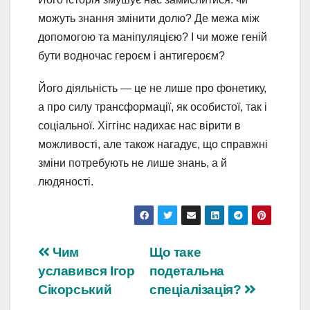
можуть знання змінити долю? Де межа між
допомогою та маніпуляцією? І чи може геній
бути водночас героєм і антигероєм?
Його діяльність — це не лише про фонетику,
а про силу трансформації, як особистої, так і
соціальної. Хіггінс надихає нас вірити в
можливості, але також нагадує, що справжні
зміни потребують не лише знань, а й
людяності.
Навігація
Чим
Що таке
уславився Ігор
подетальна
записів
Сікорський
спеціалізація?