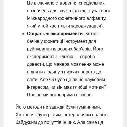
Це включало створення спеціальних
позначень для звуків (аналог сучасного
Міжнародного фонетичного алфавіту,
який у той час тільки зароджувався).
Соціальні експерименти.
Хіггінс
бачив у фонетиці інструмент для
руйнування класових бар’єрів. Його
експеримент з Елізою — спроба
довести, що манера мовлення може
підняти людину з нижчих верств до
еліти. Але чи було це лише науковим
інтересом, чи він мав глибші мотиви?
Про це ми поговоримо пізніше.
Його методи не завжди були гуманними.
Хіггінс міг бути різким, нетерплячим і навіть
байдужим до почуттів інших. Але саме ця