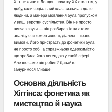
Хіггінс живе в Лондоні початку XX століття, у
добу, коли соціальний клас визначав долю
людини, а манера мовлення була пропуском
у вищі верстви суспільства. Він не просто
вивчав звуки — він розбирав їх на атоми,
аналізуючи кожен акцент, діалект і нюанс
вимови. Його пристрасть до фонетики була
не просто хобі, а справжньою одержимістю,
що зробила його легендою у своїй сфері.
Але що саме він робив? Давайте
зануримося глибше.
Основна діяльність
Хіггінса: фонетика як
мистецтво й наука