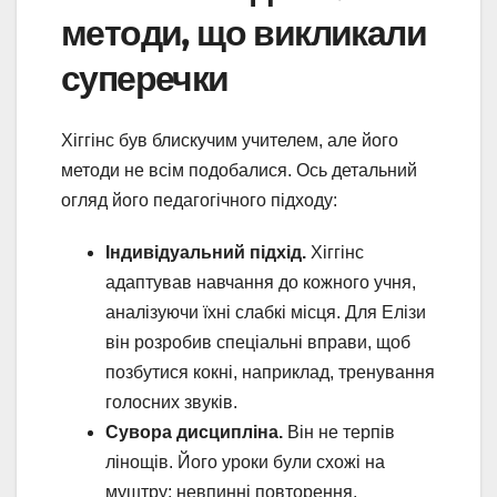
методи, що викликали
суперечки
Хіггінс був блискучим учителем, але його
методи не всім подобалися. Ось детальний
огляд його педагогічного підходу:
Індивідуальний підхід.
Хіггінс
адаптував навчання до кожного учня,
аналізуючи їхні слабкі місця. Для Елізи
він розробив спеціальні вправи, щоб
позбутися кокні, наприклад, тренування
голосних звуків.
Сувора дисципліна.
Він не терпів
лінощів. Його уроки були схожі на
муштру: невпинні повторення,