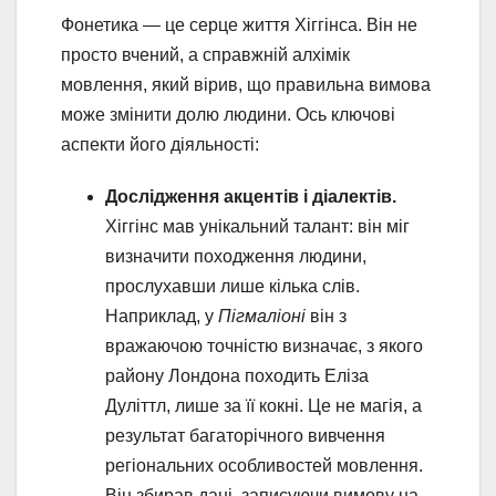
Фонетика — це серце життя Хіггінса. Він не
просто вчений, а справжній алхімік
мовлення, який вірив, що правильна вимова
може змінити долю людини. Ось ключові
аспекти його діяльності:
Дослідження акцентів і діалектів.
Хіггінс мав унікальний талант: він міг
визначити походження людини,
прослухавши лише кілька слів.
Наприклад, у
Пігмаліоні
він з
вражаючою точністю визначає, з якого
району Лондона походить Еліза
Дуліттл, лише за її кокні. Це не магія, а
результат багаторічного вивчення
регіональних особливостей мовлення.
Він збирав дані, записуючи вимову на