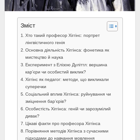
Зміст
Хто такий професор Хіггінс: портрет
лінгвістичного генія
Основна діяльність Хіггінса: фонетика як
мистецтво й наука
Експеримент з Елізою Дуліттл: вершина
кар’єри чи особистий виклик?
Хіггінс як педагог: методи, що викликали
суперечки
Соціальний вплив Хіггінса: руйнування чи
зміцнення бар’єрів?
Особистість Хіггінса: геній чи зарозумілий
дивак?
Цікаві факти про професора Хіггінса
Порівняння методів Хіггінса з сучасними
підходами до навчання мовлення