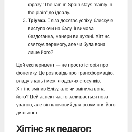
фразу “The rain in Spain stays mainly in
the plain” до ідеалу.
Тріумф.
Еліза досягає успіху, блискуче
виступаючи на балу. Її вимова
бездоганна, манери вишукані. Хіггінс
святкує перемогу, але чи була вона
лише його?
Цей експеримент — не просто історія про
фонетику. Це розповідь про трансформацію,
владу знань і межі людських стосунків.
Хіггінс змінив Елізу, але чи змінила вона
його? Цей аспект часто залишається поза
увагою, але він ключовий для розуміння його
діяльності.
Хіггінс як педагог: