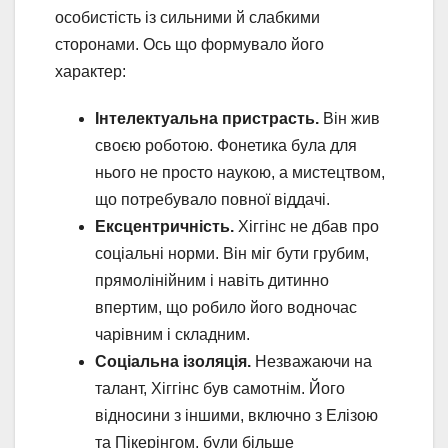
особистість із сильними й слабкими
сторонами. Ось що формувало його
характер:
Інтелектуальна пристрасть.
Він жив
своєю роботою. Фонетика була для
нього не просто наукою, а мистецтвом,
що потребувало повної віддачі.
Ексцентричність.
Хіггінс не дбав про
соціальні норми. Він міг бути грубим,
прямолінійним і навіть дитинно
впертим, що робило його водночас
чарівним і складним.
Соціальна ізоляція.
Незважаючи на
талант, Хіггінс був самотнім. Його
відносини з іншими, включно з Елізою
та Пікерінгом, були більше