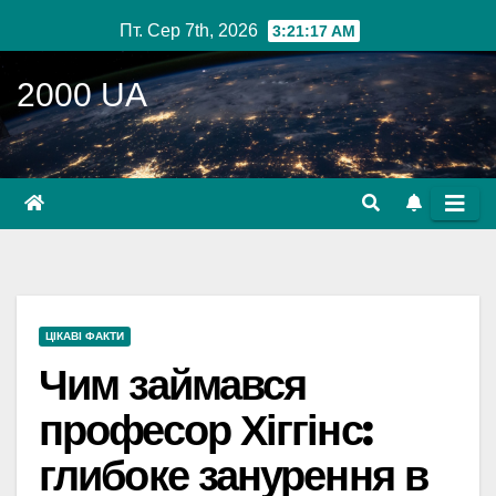
Перейти
Пт. Сер 7th, 2026
3:21:18 AM
до
вмісту
2000 UA
ЦІКАВІ ФАКТИ
Чим займався
професор Хіггінс:
глибоке занурення в