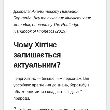
Джерела: Аналіз тексту Пігмаліон
Бернарда Шоу та сучасних лінгвістичних
методик, описаних у The Routledge
Handbook of Phonetics (2019).
Чому Хіггінс
залишається
актуальним?
Генрі Хіггінс — більше, ніж персонаж. Він
уособлює прагнення до знань, боротьбу з
обмеженнями та складність людської
природи.
Його історія змушує нас замислитися: чи