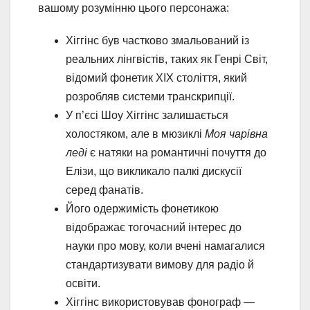
вашому розумінню цього персонажа:
Хіггінс був частково змальований із
реальних лінгвістів, таких як Генрі Світ,
відомий фонетик XIX століття, який
розробляв системи транскрипції.
У п’єсі Шоу Хіггінс залишається
холостяком, але в мюзиклі
Моя чарівна
леді
є натяки на романтичні почуття до
Елізи, що викликало палкі дискусії
серед фанатів.
Його одержимість фонетикою
відображає тогочасний інтерес до
науки про мову, коли вчені намагалися
стандартизувати вимову для радіо й
освіти.
Хіггінс використовував фонограф —