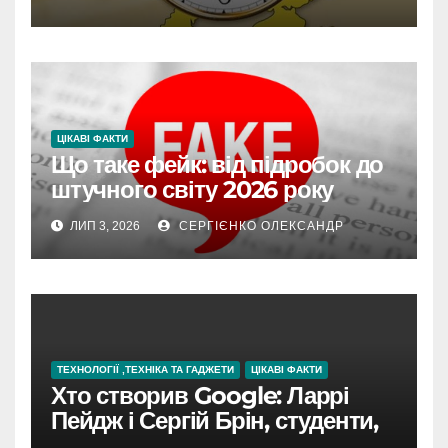
ЦІКАВІ ФАКТИ
Що таке фейк: від підробок до
штучного світу 2026 року
ЛИП 3, 2026
СЕРГІЄНКО ОЛЕКСАНДР
ТЕХНОЛОГІЇ ,ТЕХНІКА ТА ГАДЖЕТИ
ЦІКАВІ ФАКТИ
Хто створив Google: Ларрі
Пейдж і Сергій Брін, студенти,
чия ідея підкорила інтернет