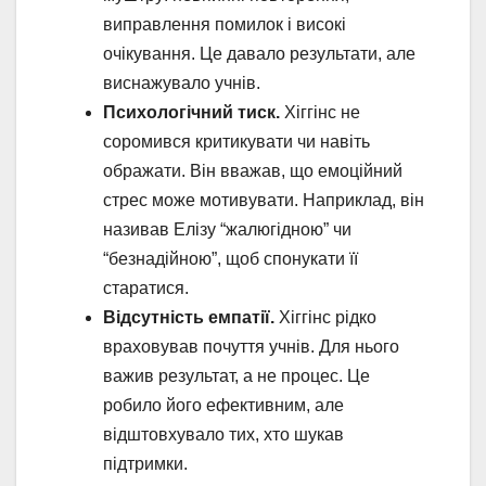
виправлення помилок і високі
очікування. Це давало результати, але
виснажувало учнів.
Психологічний тиск.
Хіггінс не
соромився критикувати чи навіть
ображати. Він вважав, що емоційний
стрес може мотивувати. Наприклад, він
називав Елізу “жалюгідною” чи
“безнадійною”, щоб спонукати її
старатися.
Відсутність емпатії.
Хіггінс рідко
враховував почуття учнів. Для нього
важив результат, а не процес. Це
робило його ефективним, але
відштовхувало тих, хто шукав
підтримки.