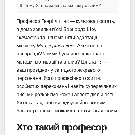
Чому Хіггінс залишається актуальним?
Професор Генрі Хіггінс — культова постать,
відома завдяки п’єсі Бернарда Шоу
Пігмаліон
та її знаменитій адаптації —
мюзиклу
Моя чарівна леді
. Але хто він
насправді? Якими були його пристрасті,
методи, мотивації та вплив? Ця стаття —
ваш провідник у світ цього яскравого
персонажа, його професійного життя,
особистих переконань і навіть суперечливих
рис. Ми розкриємо кожен аспект діяльності
Хіггінса так, щоб ви відчули його живим,
багатогранним і, можливо, трохи загадковим.
Хто такий професор