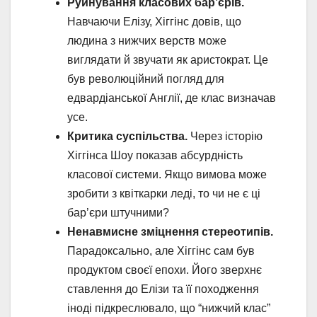
Руйнування класових бар’єрів.
Навчаючи Елізу, Хіггінс довів, що
людина з нижчих верств може
виглядати й звучати як аристократ. Це
був революційний погляд для
едвардіанської Англії, де клас визначав
усе.
Критика суспільства.
Через історію
Хіггінса Шоу показав абсурдність
класової системи. Якщо вимова може
зробити з квіткарки леді, то чи не є ці
бар’єри штучними?
Ненавмисне зміцнення стереотипів.
Парадоксально, але Хіггінс сам був
продуктом своєї епохи. Його зверхнє
ставлення до Елізи та її походження
іноді підкреслювало, що “нижчий клас”