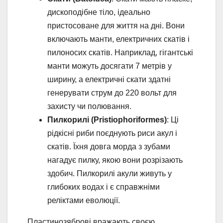
дископодібне тіло, ідеально
пристосоване для життя на дні. Вони
включають манти, електричних скатів і
пилоносих скатів. Наприклад, гігантські
манти можуть досягати 7 метрів у
ширину, а електричні скати здатні
генерувати струм до 220 вольт для
захисту чи полювання.
Пилкорилі (Pristiophoriformes)
: Ці
рідкісні риби поєднують риси акул і
скатів. Їхня довга морда з зубами
нагадує пилку, якою вони розрізають
здобич. Пилкорилі акули живуть у
глибоких водах і є справжніми
реліктами еволюції.
Пластинозяброві вражають своєю