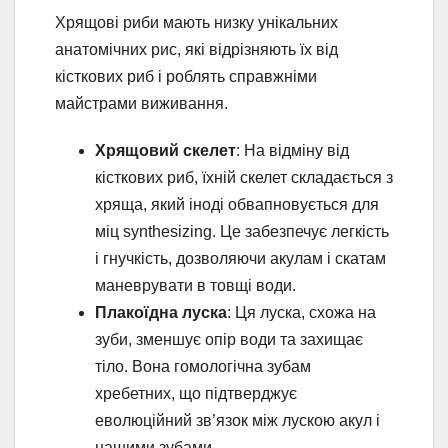
Хрящові риби мають низку унікальних
анатомічних рис, які відрізняють їх від
кісткових риб і роблять справжніми
майстрами виживання.
Хрящовий скелет
: На відміну від
кісткових риб, їхній скелет складається з
хряща, який іноді обвапновується для
міц synthesizing. Це забезпечує легкість
і гнучкість, дозволяючи акулам і скатам
маневрувати в товщі води.
Плакоїдна луска
: Ця луска, схожа на
зуби, зменшує опір води та захищає
тіло. Вона гомологічна зубам
хребетних, що підтверджує
еволюційний зв’язок між лускою акул і
нашими зубами.