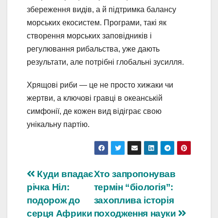
збереження видів, а й підтримка балансу
морських екосистем. Програми, такі як
створення морських заповідників і
регулювання рибальства, уже дають
результати, але потрібні глобальні зусилля.
Хрящові риби — це не просто хижаки чи
жертви, а ключові гравці в океанській
симфонії, де кожен вид відіграє свою
унікальну партію.
Навігація
Куди впадає
Хто запропонував
річка Ніл:
термін “біологія”:
записів
подорож до
захоплива історія
серця Африки
походження науки