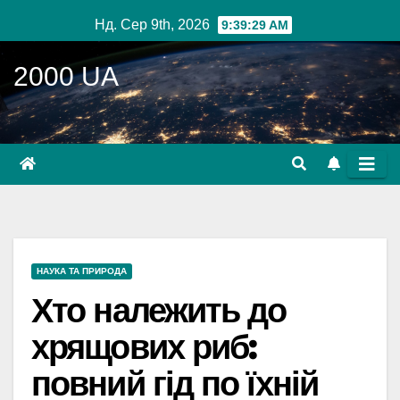
Перейти
Нд. Сер 9th, 2026
9:39:30 AM
до
вмісту
2000 UA
НАУКА ТА ПРИРОДА
Хто належить до
хрящових риб:
повний гід по їхній