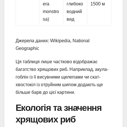
era
глибоко
1500 м
monstro
водний
sa)
вид
Джерела даних: Wikipedia, National
Geographic
Ця таблиця лише частково відображає
багатство хрящових риб. Наприклад, акула-
гоблін із її висувними щелепами чи скат-
хвостокіл із отруйним шипом додають ще
більше барв до цієї картини.
Екологія та значення
хрящових риб