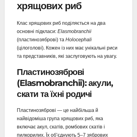
хрящових риб
Клас хрящових риб поділяється на два
основні підкласи:
Elasmobranchii
(пластинозяброві) та
Holocephali
(цілоголові). Кожен із них має унікальні риси
та представників, які заслуговують на увагу.
Пластинозяброві
(Elasmobranchii): акули,
скати та їхні родичі
Пластинозяброві — це найбільша й
найвідоміша група хрящових риб, яка
включає акул, скатів, ромбових скатів і
пилкорилих. Їх об’єднують 5–7 зябрових