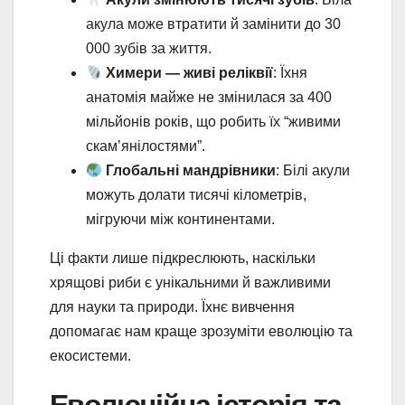
акула може втратити й замінити до 30
000 зубів за життя.
Химери — живі реліквії
: Їхня
анатомія майже не змінилася за 400
мільйонів років, що робить їх “живими
скам’янілостями”.
Глобальні мандрівники
: Білі акули
можуть долати тисячі кілометрів,
мігруючи між континентами.
Ці факти лише підкреслюють, наскільки
хрящові риби є унікальними й важливими
для науки та природи. Їхнє вивчення
допомагає нам краще зрозуміти еволюцію та
екосистеми.
Еволюційна історія та