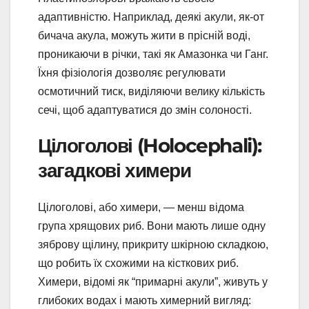
адаптивністю. Наприклад, деякі акули, як-от
бичача акула, можуть жити в прісній воді,
проникаючи в річки, такі як Амазонка чи Ганг.
Їхня фізіологія дозволяє регулювати
осмотичний тиск, виділяючи велику кількість
сечі, щоб адаптуватися до змін солоності.
Цілоголові (Holocephali):
загадкові химери
Цілоголові, або химери, — менш відома
група хрящових риб. Вони мають лише одну
зяброву щілину, прикриту шкірною складкою,
що робить їх схожими на кісткових риб.
Химери, відомі як “примарні акули”, живуть у
глибоких водах і мають химерний вигляд: