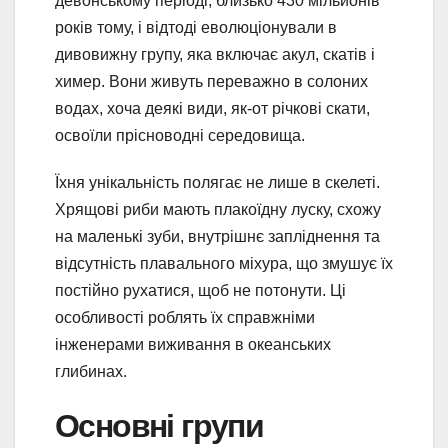
девонському періоді, близько 430 мільйонів
років тому, і відтоді еволюціонували в
дивовижну групу, яка включає акул, скатів і
химер. Вони живуть переважно в солоних
водах, хоча деякі види, як-от річкові скати,
освоїли прісноводні середовища.
Їхня унікальність полягає не лише в скелеті.
Хрящові риби мають плакоїдну луску, схожу
на маленькі зуби, внутрішнє запліднення та
відсутність плавального міхура, що змушує їх
постійно рухатися, щоб не потонути. Ці
особливості роблять їх справжніми
інженерами виживання в океанських
глибинах.
Основні групи