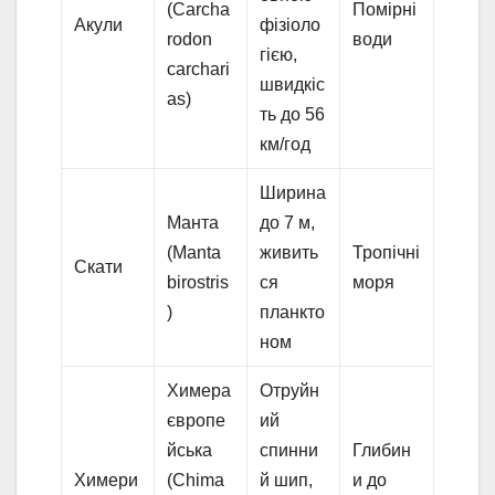
(Carcha
Помірні
Акули
фізіоло
rodon
води
гією,
carchari
швидкіс
as)
ть до 56
км/год
Ширина
Манта
до 7 м,
(Manta
живить
Тропічні
Скати
birostris
ся
моря
)
планкто
ном
Химера
Отруйн
європе
ий
йська
спинни
Глибин
Химери
(Chima
й шип,
и до