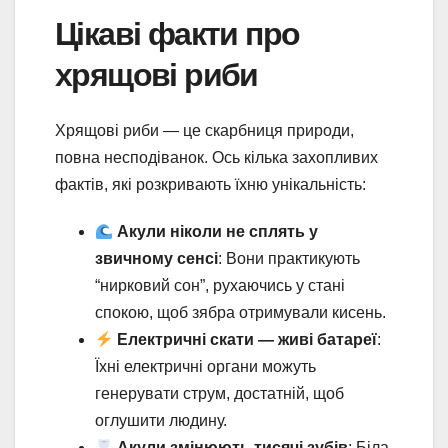
Цікаві факти про
хрящові риби
Хрящові риби — це скарбниця природи,
повна несподіванок. Ось кілька захопливих
фактів, які розкривають їхню унікальність:
Акули ніколи не сплять у
звичному сенсі
: Вони практикують
“нирковий сон”, рухаючись у стані
спокою, щоб зябра отримували кисень.
Електричні скати — живі батареї
:
Їхні електричні органи можуть
генерувати струм, достатній, щоб
оглушити людину.
Акули змінюють тисячі зубів
: Біла