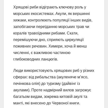
Хрящові риби відіграють ключову роль у
морських екосистемах. Акули, як вершинні
хижаки, контролюють популяції інших видів,
запобігаючи переїданню морських трав чи
коралів травоїдними рибами. Скати,
перемішуючи дно, сприяють циркуляції
поживних речовин. Химери, хоча й менш
численні, є важливою частиною
глибоководних ланцюгів.
Люди використовують хрящових риб у різних
сферах: від рибальства (акуленяче м’ясо,
печінкова олія) до туризму (дайвінг із
акулами). Проте надмірний вилов загрожує
багатьом видам, зокрема китовій акулі та
манті, які внесено до Червоної книги.