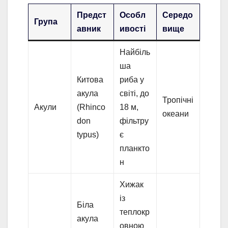
Предст
Особл
Середо
Група
авник
ивості
вище
Найбіль
ша
Китова
риба у
акула
світі, до
Тропічні
Акули
(Rhinco
18 м,
океани
don
фільтру
typus)
є
планкто
н
Хижак
із
Біла
теплокр
акула
овною