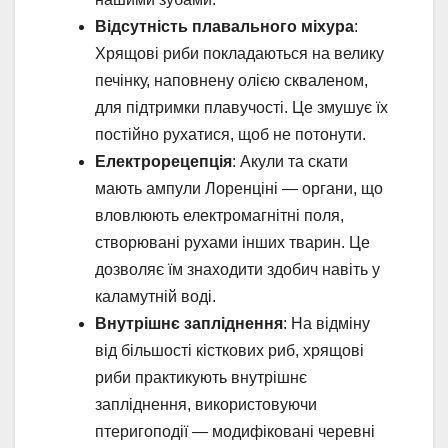
Відсутність плавального міхура
:
Хрящові риби покладаються на велику
печінку, наповнену олією скваленом,
для підтримки плавучості. Це змушує їх
постійно рухатися, щоб не потонути.
Електрорецепція
: Акули та скати
мають ампули Лоренціні — органи, що
вловлюють електромагнітні поля,
створювані рухами інших тварин. Це
дозволяє їм знаходити здобич навіть у
каламутній воді.
Внутрішнє запліднення
: На відміну
від більшості кісткових риб, хрящові
риби практикують внутрішнє
запліднення, використовуючи
птеригоподії — модифіковані черевні