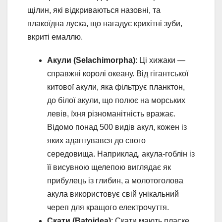
щілин, які відкриваються назовні, та
плакоїдна луска, що нагадує крихітні зуби,
вкриті емаллю.
Акули (Selachimorpha)
: Ці хижаки —
справжні королі океану. Від гігантської
китової акули, яка фільтрує планктон,
до білої акули, що полює на морських
левів, їхня різноманітність вражає.
Відомо понад 500 видів акул, кожен із
яких адаптувався до свого
середовища. Наприклад, акула-гоблін із
її висувною щелепою виглядає як
прибулець із глибин, а молотоголова
акула використовує свій унікальний
череп для кращого електрочуття.
Скати (Batoidea)
: Скати мають пласке,