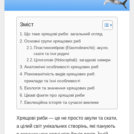
Зміст
Що таке хрящові риби: загальний огляд
Основні групи хрящових риб
Пластинозяброві (Elasmobranchii): акули,
скати та їхні родичі
Цілоголові (Holocephali): загадкові химери
Анатомічні особливості хрящових риб
Різноманітність видів хрящових риб:
приклади та їхні особливості
Екологія та значення хрящових риб
Цікаві факти про хрящові риби
Еволюційна історія та сучасні виклики
Хрящові риби — це не просто акули та скати,
а цілий світ унікальних створінь, які панують