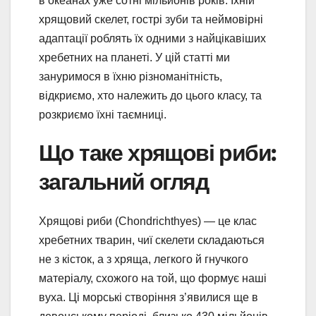
в океанах уже сотні мільйонів років. Їхній
хрящовий скелет, гострі зуби та неймовірні
адаптації роблять їх одними з найцікавіших
хребетних на планеті. У цій статті ми
зануримося в їхню різноманітність,
відкриємо, хто належить до цього класу, та
розкриємо їхні таємниці.
Що таке хрящові риби:
загальний огляд
Хрящові риби (Chondrichthyes) — це клас
хребетних тварин, чиї скелети складаються
не з кісток, а з хряща, легкого й гнучкого
матеріалу, схожого на той, що формує наші
вуха. Ці морські створіння з’явилися ще в