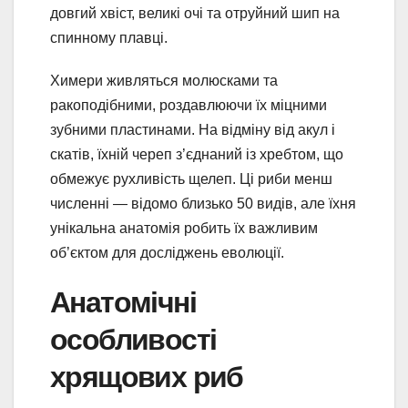
довгий хвіст, великі очі та отруйний шип на
спинному плавці.
Химери живляться молюсками та
ракоподібними, роздавлюючи їх міцними
зубними пластинами. На відміну від акул і
скатів, їхній череп з’єднаний із хребтом, що
обмежує рухливість щелеп. Ці риби менш
численні — відомо близько 50 видів, але їхня
унікальна анатомія робить їх важливим
об’єктом для досліджень еволюції.
Анатомічні
особливості
хрящових риб