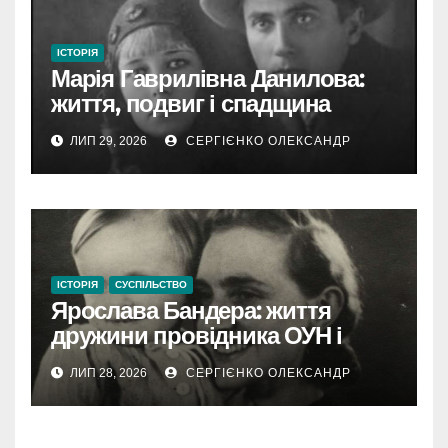
ІСТОРІЯ
Марія Гаврилівна Данилова:
життя, подвиг і спадщина
новомучениці
ЛИП 29, 2026
СЕРГІЄНКО ОЛЕКСАНДР
ІСТОРІЯ
СУСПІЛЬСТВО
Ярослава Бандера: життя
дружини провідника ОУН і
самостійної діячки
ЛИП 28, 2026
СЕРГІЄНКО ОЛЕКСАНДР