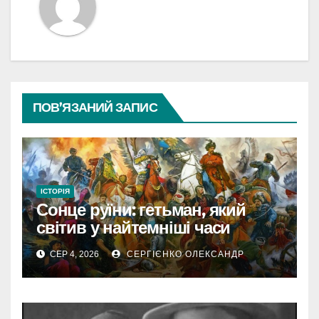
ПОВ’ЯЗАНИЙ ЗАПИС
ІСТОРІЯ
Сонце руїни: гетьман, який
світив у найтемніші часи
України
СЕР 4, 2026
СЕРГІЄНКО ОЛЕКСАНДР