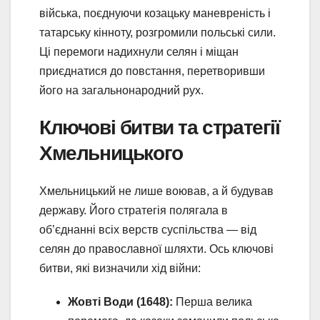
війська, поєднуючи козацьку маневреність і
татарську кінноту, розгромили польські сили.
Ці перемоги надихнули селян і міщан
приєднатися до повстання, перетворивши
його на загальнонародний рух.
Ключові битви та стратегії
Хмельницького
Хмельницький не лише воював, а й будував
державу. Його стратегія полягала в
об’єднанні всіх верств суспільства — від
селян до православної шляхти. Ось ключові
битви, які визначили хід війни:
Жовті Води (1648):
Перша велика