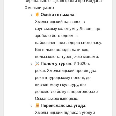
вирішальною. Цікаві факти про Богдана
Хмельницького
Освіта гетьмана:
Хмельницький навчався в
єзуїтському колегіумі у Львові, що
зробило його одним із
найосвіченіших лідерів свого часу.
Він вільно володів латиною,
польською та турецькою мовами.
Полон у турків:
У 1620-х
роках Хмельницький провів два
роки в турецькому полоні, де
вивчив мову і культуру, що
допомогло йому в переговорах з
Османською імперією.
Переяславська угода:
Хмельницький підписав угоду з