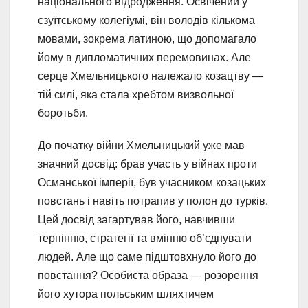
національного відродження. Освічений у
єзуїтському колегіумі, він володів кількома
мовами, зокрема латиною, що допомагало
йому в дипломатичних перемовинах. Але
серце Хмельницького належало козацтву —
тій силі, яка стала хребтом визвольної
боротьби.
До початку війни Хмельницький уже мав
значний досвід: брав участь у війнах проти
Османської імперії, був учасником козацьких
повстань і навіть потрапив у полон до турків.
Цей досвід загартував його, навчивши
терпінню, стратегії та вмінню об’єднувати
людей. Але що саме підштовхнуло його до
повстання? Особиста образа — розорення
його хутора польським шляхтичем