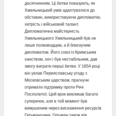
досягненням. Ці битви показують, як
Хмельницький умів адаптуватися до
обставин, використовуючи дипломатію,
хитрість і військовий талант.
Дипломатична майстерність
Хмельницького Хмельницький був не
лише полководцем, а й блискучим
дипломатом. Його союз із Кримським
ханством, хоч і був нестабільним, дав
змогу виграти перші битви. У 1654 році
він уклав Переяславську угоду з
Московським царством, прагнучи
отримати підтримку проти Речі
Посполитої. Цей крок викликав багато
суперечок, але в той момент був
вимушеним через виснаження ресурсів
Гетьманщини. Гетьман також вів