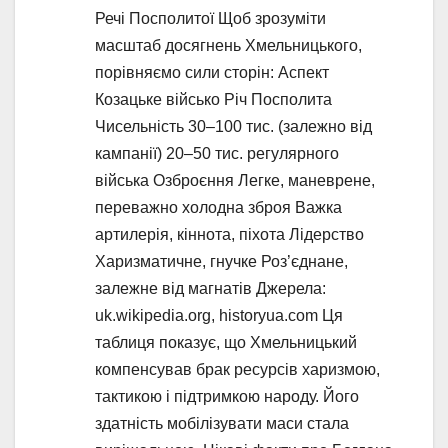
Речі Посполитої Щоб зрозуміти
масштаб досягнень Хмельницького,
порівняємо сили сторін: Аспект
Козацьке військо Річ Посполита
Чисельність 30–100 тис. (залежно від
кампанії) 20–50 тис. регулярного
війська Озброєння Легке, маневрене,
переважно холодна зброя Важка
артилерія, кіннота, піхота Лідерство
Харизматичне, гнучке Роз’єднане,
залежне від магнатів Джерела:
uk.wikipedia.org, historyua.com Ця
таблиця показує, що Хмельницький
компенсував брак ресурсів харизмою,
тактикою і підтримкою народу. Його
здатність мобілізувати маси стала