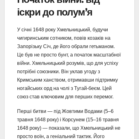
іскри до полум’я
У січні 1648 року Хмельницький, будучи
чигиринським сотником, повів козаків на
Запорізьку Січ, де його обрали гетьманом.
Це був не просто бунт, а початок масштабної
війни. Хмельницький розумів, що для успіху
потрібні союзники. Він уклав угоду з
Кримським ханством, отримавши підтримку
ногайських орд на чолі з Тугай-беєм. Цей
союз став ключовим для перших перемог.
Перші битви — під Жовтими Водами (5–6
травня 1648 року) і Корсунем (15–16 травня
1648 року) — показали, що Хмельницький не
просто воїн, а геніальний тактик. Його