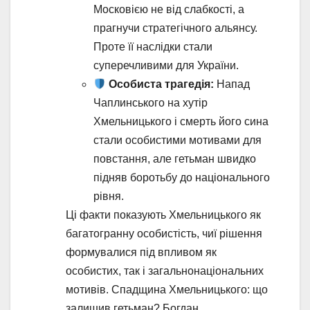
Московією не від слабкості, а
прагнучи стратегічного альянсу.
Проте її наслідки стали
суперечливими для України.
Особиста трагедія:
Напад
Чаплинського на хутір
Хмельницького і смерть його сина
стали особистими мотивами для
повстання, але гетьман швидко
підняв боротьбу до національного
рівня.
Ці факти показують Хмельницького як
багатогранну особистість, чиї рішення
формувалися під впливом як
особистих, так і загальнонаціональних
мотивів. Спадщина Хмельницького: що
залишив гетьман? Богдан