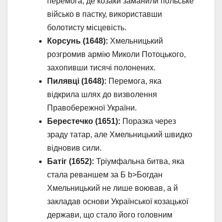
перемога, де козаки заманили польське
військо в пастку, використавши
болотисту місцевість.
Корсунь (1648):
Хмельницький
розгромив армію Миколи Потоцького,
захопивши тисячі полонених.
Пилявці (1648):
Перемога, яка
відкрила шлях до визволення
Правобережної України.
Берестечко (1651):
Поразка через
зраду татар, але Хмельницький швидко
відновив сили.
Батіг (1652):
Тріумфальна битва, яка
стала реваншем за Б b>Богдан
Хмельницький не лише воював, а й
закладав основи Української козацької
держави, що стало його головним