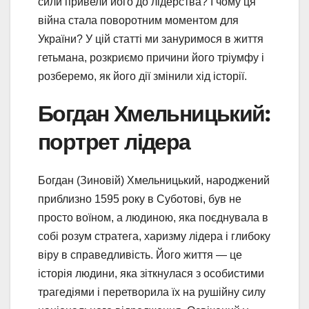
сили привели його до лідерства? І чому ця
війна стала поворотним моментом для
України? У цій статті ми зануримося в життя
гетьмана, розкриємо причини його тріумфу і
розберемо, як його дії змінили хід історії.
Богдан Хмельницький:
портрет лідера
Богдан (Зиновій) Хмельницький, народжений
приблизно 1595 року в Суботові, був не
просто воїном, а людиною, яка поєднувала в
собі розум стратега, харизму лідера і глибоку
віру в справедливість. Його життя — це
історія людини, яка зіткнулася з особистими
трагедіями і перетворила їх на рушійну силу