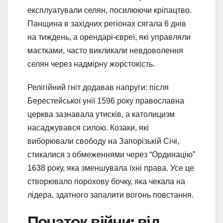
експлуатували селян, посилюючи кріпацтво.
Панщина в західних регіонах сягала 6 днів
на тиждень, а орендарі-євреї, які управляли
маєтками, часто викликали невдоволення
селян через надмірну жорстокість.
Релігійний гніт додавав напруги: після
Берестейської унії 1596 року православна
церква зазнавала утисків, а католицизм
насаджувався силою. Козаки, які
виборювали свободу на Запорізькій Січі,
стикалися з обмеженнями через “Ординацію”
1638 року, яка зменшувала їхні права. Усе це
створювало порохову бочку, яка чекала на
лідера, здатного запалити вогонь повстання.
Початок війни: від