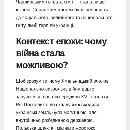
Чаплинським і втрата сім’ї — стала лише
іскрою. Справжнім вогнем була ненависть
до соціального, релігійного та національного
гніту, який терпіли українці.
Контекст епохи: чому
війна стала
можливою?
Щоб зрозуміти, чому Хмельницький очолив
Національно-визвольну війну, варто
зануритися в реалії середини XVII століття.
Річ Посполита, до складу якої входили
українські землі, була могутньою, але
внутрішньо роз’єднаною державою.
Польська шляхта і магнати жорстоко