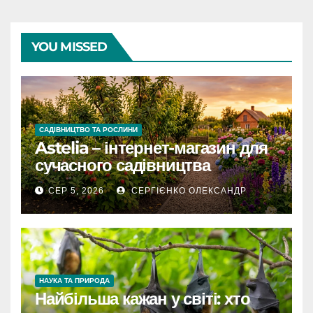
YOU MISSED
САДІВНИЦТВО ТА РОСЛИНИ
Astelia – інтернет-магазин для
сучасного садівництва
СЕР 5, 2026
СЕРГІЄНКО ОЛЕКСАНДР
НАУКА ТА ПРИРОДА
Найбільша кажан у світі: хто