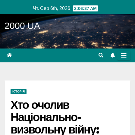
Перейти
Чт. Сер 6th, 2026
2:06:38 AM
до
вмісту
2000 UA
ІСТОРІЯ
Хто очолив
Національно-
визвольну війну: