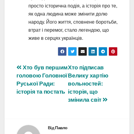
просто історична подія, а історія про те,
як одна людина може змінити долю
народу. Його життя, сповнене боротьби,
втрат і перемог, стало легендою, що
живе в серцях українців.
Навігація
Хто був першим
Хто підписав
головою Головної
Велику хартію
записів
Руської Ради:
вольностей:
історія та постать
історія, що
змінила світ
Від
Павло