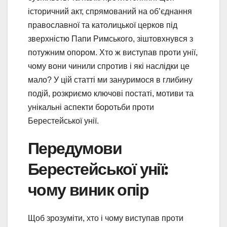
історичний акт, спрямований на об’єднання
православної та католицької церков під
зверхністю Папи Римського, зіштовхнувся з
потужним опором. Хто ж виступав проти унії,
чому вони чинили спротив і які наслідки це
мало? У цій статті ми зануримося в глибину
подій, розкриємо ключові постаті, мотиви та
унікальні аспекти боротьби проти
Берестейської унії.
Передумови
Берестейської унії:
чому виник опір
Щоб зрозуміти, хто і чому виступав проти