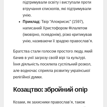
підтримували освіту і виступали проти
втручання єпископів, які підтримували
унію.
Приклад:
Твір “Апокрисис” (1597),
написаний Христофором Філалетом
(імовірно, псевдонім), різко критикував
унію, називаючи її зрадою православ’я.
Братства стали голосом простого люду, який
бачив в унії загрозу своїй вірі та культурі.
Їхня діяльність посилила суспільний розкол,
але водночас сприяла розвитку української
релігійної думки.
Козацтво: збройний опір
Козаки, як захисники православ’я, також