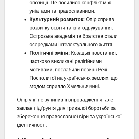
опозиції. Це посилило конфлікт між
уніатами та православними.
Культурний розвиток:
Опір сприяв
розвитку освіти та книгодрукування.
Острозька академія та братства стали
осередками інтелектуального життя.
Політичні зміни:
Козацькі повстання,
частково викликані релігійними
мотивами, послабили позиції Речі
Посполитої на українських землях, що
згодом сприяло Хмельниччині.
Опір унії не зупинив її впровадження, але
заклав підґрунтя для тривалої боротьби за
збереження православної віри та української
ідентичності.