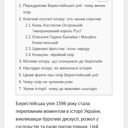
Передумови Берестейської унії: чому виник
опір
Ключові постаті опору: хто чинив спротив
Князь Костянтин Острозький:
“некоронований король Русі”
Єпископи Гедеон Балабан і Михайло
Копистенський
Церковні братства: голос народу
Козацтво: збройний опір
Мотиви опору: що спонукало до боротьби
Наслідки опору: як змінилася історія
Цікаві факти про опір Берестейській унії
Чому опір не зупинив унію
Уроки історії: чому це важливо сьогодні
Берестейська унія 1596 року стала
переломним моментом в історії України,
викликавши бурхливі дискусії, розкол у
суспільстві та палкі протистояння. Цей