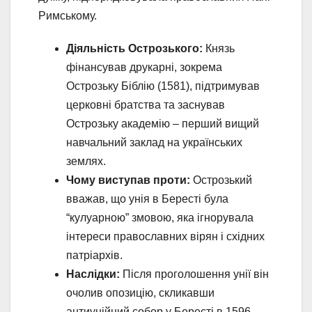
Римському.
Діяльність Острозького:
Князь
фінансував друкарні, зокрема
Острозьку Біблію (1581), підтримував
церковні братства та заснував
Острозьку академію – перший вищий
навчальний заклад на українських
землях.
Чому виступав проти:
Острозький
вважав, що унія в Бересті була
“кулуарною” змовою, яка ігнорувала
інтереси православних вірян і східних
патріархів.
Наслідки:
Після проголошення унії він
очолив опозицію, скликавши
антиунійний собор у Бересті в 1596