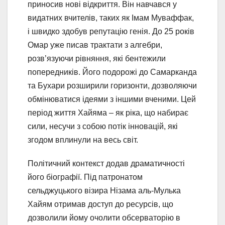
приносив нові відкриття. Він навчався у
видатних вчителів, таких як Імам Муваффак,
і швидко здобув репутацію генія. До 25 років
Омар уже писав трактати з алгебри,
розв’язуючи рівняння, які бентежили
попередників. Його подорожі до Самарканда
та Бухари розширили горизонти, дозволяючи
обмінюватися ідеями з іншими вченими. Цей
період життя Хайяма – як ріка, що набирає
сили, несучи з собою потік інновацій, які
згодом вплинули на весь світ.
Політичний контекст додав драматичності
його біографії. Під патронатом
сельджуцького візира Нізама аль-Мулька
Хайям отримав доступ до ресурсів, що
дозволили йому очолити обсерваторію в