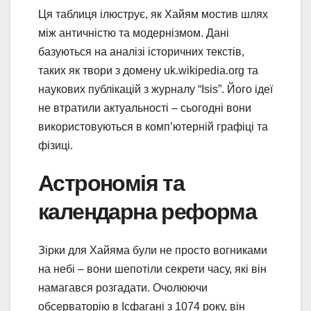
Ця таблиця ілюструє, як Хайям мостив шлях
між античністю та модернізмом. Дані
базуються на аналізі історичних текстів,
таких як твори з домену uk.wikipedia.org та
наукових публікацій з журналу “Isis”. Його ідеї
не втратили актуальності – сьогодні вони
використовуються в комп’ютерній графіці та
фізиці.
Астрономія та
календарна реформа
Зірки для Хайяма були не просто вогниками
на небі – вони шепотіли секрети часу, які він
намагався розгадати. Очолюючи
обсерваторію в Ісфагані з 1074 року, він