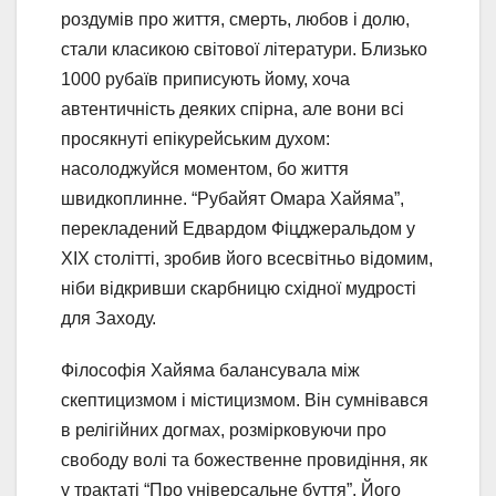
роздумів про життя, смерть, любов і долю,
стали класикою світової літератури. Близько
1000 рубаїв приписують йому, хоча
автентичність деяких спірна, але вони всі
просякнуті епікурейським духом:
насолоджуйся моментом, бо життя
швидкоплинне. “Рубайят Омара Хайяма”,
перекладений Едвардом Фіцджеральдом у
XIX столітті, зробив його всесвітньо відомим,
ніби відкривши скарбницю східної мудрості
для Заходу.
Філософія Хайяма балансувала між
скептицизмом і містицизмом. Він сумнівався
в релігійних догмах, розмірковуючи про
свободу волі та божественне провидіння, як
у трактаті “Про універсальне буття”. Його