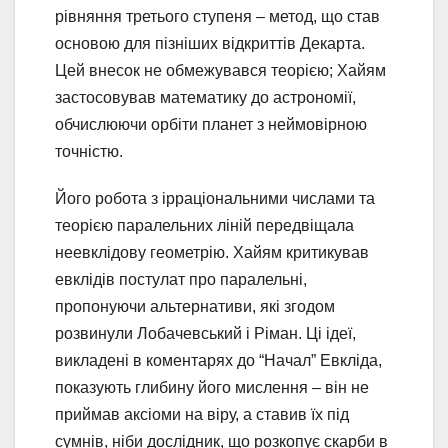
рівняння третього ступеня – метод, що став
основою для пізніших відкриттів Декарта.
Цей внесок не обмежувався теорією; Хайям
застосовував математику до астрономії,
обчислюючи орбіти планет з неймовірною
точністю.
Його робота з ірраціональними числами та
теорією паралельних ліній передвіщала
неевклідову геометрію. Хайям критикував
евклідів постулат про паралельні,
пропонуючи альтернативи, які згодом
розвинули Лобачевський і Ріман. Ці ідеї,
викладені в коментарях до “Начал” Евкліда,
показують глибину його мислення – він не
приймав аксіоми на віру, а ставив їх під
сумнів, ніби дослідник, що розкопує скарби в