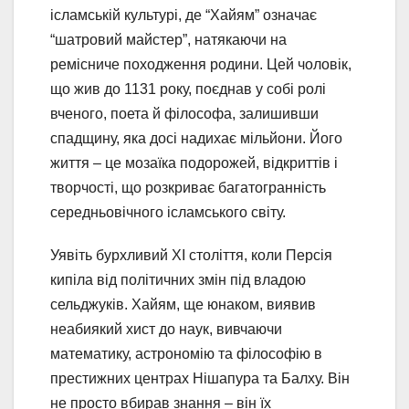
ісламській культурі, де “Хайям” означає
“шатровий майстер”, натякаючи на
ремісниче походження родини. Цей чоловік,
що жив до 1131 року, поєднав у собі ролі
вченого, поета й філософа, залишивши
спадщину, яка досі надихає мільйони. Його
життя – це мозаїка подорожей, відкриттів і
творчості, що розкриває багатогранність
середньовічного ісламського світу.
Уявіть бурхливий XI століття, коли Персія
кипіла від політичних змін під владою
сельджуків. Хайям, ще юнаком, виявив
неабиякий хист до наук, вивчаючи
математику, астрономію та філософію в
престижних центрах Нішапура та Балху. Він
не просто вбирав знання – він їх