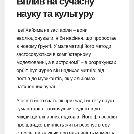
Вплив на сучасну
науку та культуру
Ідеї Хайяма не застаріли – вони
еволюціонували, ніби насіння, що проростає
в новому ґрунті. У математиці його методи
застосовуються в комп’ютерному
моделюванні, а в астрономії – в розрахунках
орбіт. Культурно він надихає митців: від
поетів до музикантів, як у альбомах,
натхненних рубаї.
У освіті його вчать як приклад синтезу наук і
гуманітаріїв, заохочуючи студентів до
міждисциплінарних підходів. Його філософія
про швидкоплинність життя резонує в еру
стресів, нагадуючи про важливість моменту.