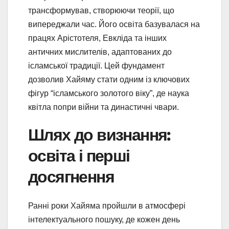
трансформував, створюючи теорії, що
випереджали час. Його освіта базувалася на
працях Арістотеля, Евкліда та інших
античних мислителів, адаптованих до
ісламської традиції. Цей фундамент
дозволив Хайяму стати одним із ключових
фігур “ісламського золотого віку”, де наука
квітла попри війни та династичні чвари.
Шлях до визнання:
освіта і перші
досягнення
Ранні роки Хайяма пройшли в атмосфері
інтелектуального пошуку, де кожен день