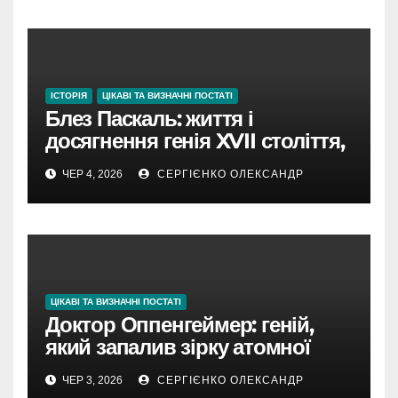
ІСТОРІЯ
ЦІКАВІ ТА ВИЗНАЧНІ ПОСТАТІ
Блез Паскаль: життя і
досягнення генія XVII століття,
який поєднав науку та віру
ЧЕР 4, 2026
СЕРГІЄНКО ОЛЕКСАНДР
ЦІКАВІ ТА ВИЗНАЧНІ ПОСТАТІ
Доктор Оппенгеймер: геній,
який запалив зірку атомної
епохи
ЧЕР 3, 2026
СЕРГІЄНКО ОЛЕКСАНДР