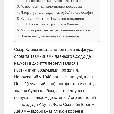
Порівняння математичних внесків
Астрономія та календарна реформа
Літературна спадщина: рубаї та філософія
Культурний вплив і сучасна спадщина
Цікаві факти про Омара Хайяма
Міфи та реальність: розвінчання помилок
Вплив на сучасну науку та культуру
Омар Хайям постає перед нами як фігура,
оповита таємницями давнього Сходу, де
наукові відкриття перепліталися з
поетичними роздумами про життя.
Народжений у 1048 році в Нішапурі, що в
Персії (сучасний Іран), він зростав у світі, де
знання були скарбом, а інтелектуальні
пошуки – шляхом до істини. Його повне ім’я
– Гіяс ад-Дін Абу-ль-Фатх Омар ібн Ібрагім
Хайям – відображає глибокі корені в