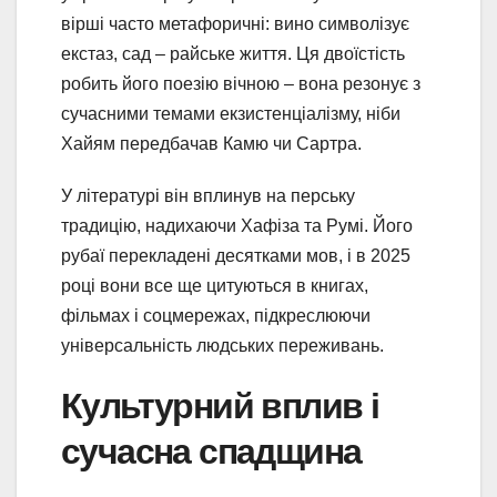
вірші часто метафоричні: вино символізує
екстаз, сад – райське життя. Ця двоїстість
робить його поезію вічною – вона резонує з
сучасними темами екзистенціалізму, ніби
Хайям передбачав Камю чи Сартра.
У літературі він вплинув на перську
традицію, надихаючи Хафіза та Румі. Його
рубаї перекладені десятками мов, і в 2025
році вони все ще цитуються в книгах,
фільмах і соцмережах, підкреслюючи
універсальність людських переживань.
Культурний вплив і
сучасна спадщина