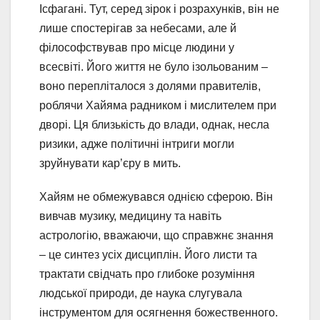
Ісфагані. Тут, серед зірок і розрахунків, він не
лише спостерігав за небесами, але й
філософствував про місце людини у
всесвіті. Його життя не було ізольованим –
воно перепліталося з долями правителів,
роблячи Хайяма радником і мислителем при
дворі. Ця близькість до влади, однак, несла
ризики, адже політичні інтриги могли
зруйнувати кар’єру в мить.
Хайям не обмежувався однією сферою. Він
вивчав музику, медицину та навіть
астрологію, вважаючи, що справжнє знання
– це синтез усіх дисциплін. Його листи та
трактати свідчать про глибоке розуміння
людської природи, де наука слугувала
інструментом для осягнення божественного.