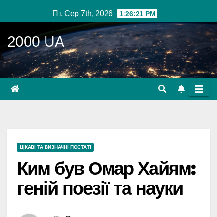
Перейти
Пт. Сер 7th, 2026
1:26:22 PM
до
вмісту
2000 UA
ЦІКАВІ ТА ВИЗНАЧНІ ПОСТАТІ
Ким був Омар Хайям:
геній поезії та науки