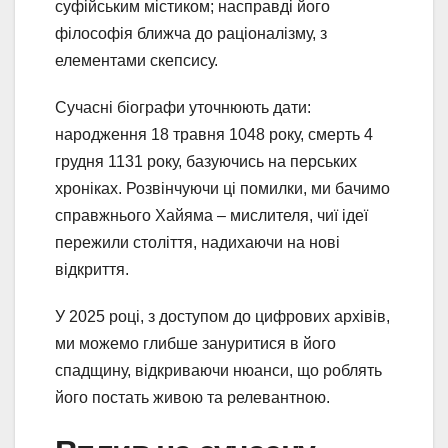
суфійським містиком; насправді його
філософія ближча до раціоналізму, з
елементами скепсису.
Сучасні біографи уточнюють дати:
народження 18 травня 1048 року, смерть 4
грудня 1131 року, базуючись на перських
хроніках. Розвінчуючи ці помилки, ми бачимо
справжнього Хайяма – мислителя, чиї ідеї
пережили століття, надихаючи на нові
відкриття.
У 2025 році, з доступом до цифрових архівів,
ми можемо глибше зануритися в його
спадщину, відкриваючи нюанси, що роблять
його постать живою та релевантною.