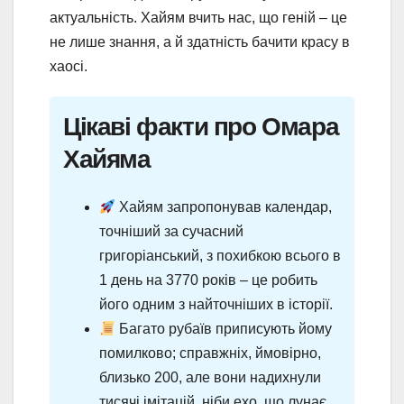
актуальність. Хайям вчить нас, що геній – це
не лише знання, а й здатність бачити красу в
хаосі.
Цікаві факти про Омара
Хайяма
Хайям запропонував календар,
точніший за сучасний
григоріанський, з похибкою всього в
1 день на 3770 років – це робить
його одним з найточніших в історії.
Багато рубаїв приписують йому
помилково; справжніх, ймовірно,
близько 200, але вони надихнули
тисячі імітацій, ніби ехо, що лунає