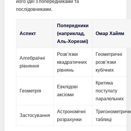
його ідеї з попередниками та
послідовниками.
Попередники
Аспект
(наприклад,
Омар Хайям
Аль-Хорезмі)
Розв’язки
Геометричні
Алгебраїчні
квадратичних
розв’язки
рівняння
рівнянь
кубічних
Критика
Евклідові
Геометрія
постулату
аксіоми
паралельних
Астрономічні
Тригонометричн
Застосування
розрахунки
таблиці