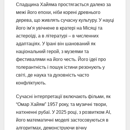
Спадщина Хайяма простягається далеко за
межі його епохи, ніби корені древнього
дерева, що живлять сучасну культуру. У науці
його ім’я увічнене в кратері на Місяці та
астероїді, а в літературі – в численних
адаптаціях. У Ірані він шанований як
національний герой, з музеями та
фестивалями на його честь. Його ідеї про
толерантність і пошук істини резонують у
світі, де наука та духовність часто
конфліктують.
Сучасні інтерпретації включають фільми, як
“Омар Хайям” 1957 року, та музичні твори,
натхненні рубаї. У 2025 році, з розвитком AI,
його математичні моделі застосовуються в
алгоритмах, демонструючи вічну