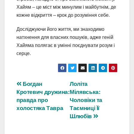
Хайям – це міст між минулим і майбутнім, де
кожне відкриття – крок до розуміння себе.
Досліджуючи його життя, ми знаходимо
натхнення для власних пошуків, адже геній
Хайяма полягає в умінні поєднувати розум і
серце.
Навігація
Богдан
Лоліта
Кротевич дружина:
Мілявська:
записів
правда про
Чоловіки та
холостяка Тавра
Таємниці Її
Шлюбів