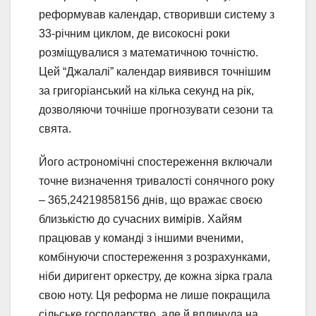
реформував календар, створивши систему з
33-річним циклом, де високосні роки
розміщувалися з математичною точністю.
Цей “Джалалі” календар виявився точнішим
за григоріанський на кілька секунд на рік,
дозволяючи точніше прогнозувати сезони та
свята.
Його астрономічні спостереження включали
точне визначення тривалості сонячного року
– 365,24219858156 днів, що вражає своєю
близькістю до сучасних вимірів. Хайям
працював у команді з іншими вченими,
комбінуючи спостереження з розрахунками,
ніби диригент оркестру, де кожна зірка грала
свою ноту. Ця реформа не лише покращила
сільське господарство, але й вплинула на