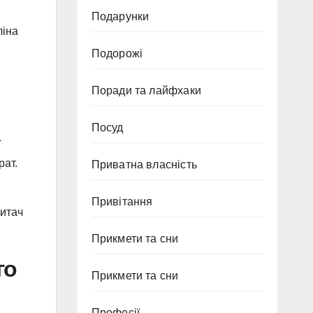
Подарунки
ліна
Подорожі
Поради та лайфхаки
Посуд
ї
рат.
Приватна власність
Привітання
Читач
Прикмети та сни
го
Прикмети та сни
Професії