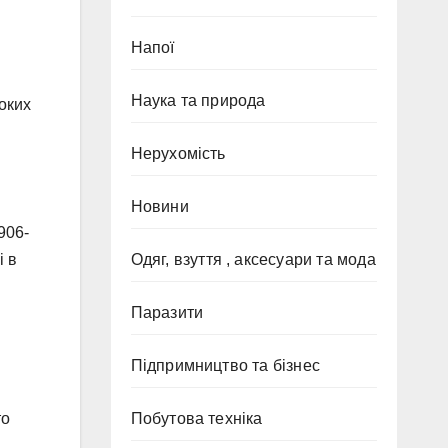
Напої
Наука та природа
токих
Нерухомість
Новини
906-
і в
Одяг, взуття , аксесуари та мода
Паразити
Підпримництво та бізнес
Побутова техніка
то