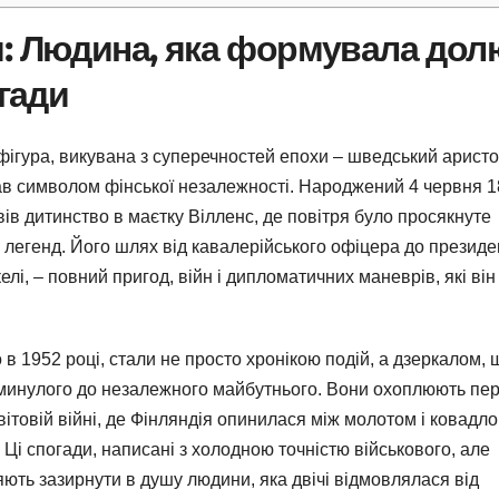
м: Людина, яка формувала дол
огади
ігура, викувана з суперечностей епохи – шведський аристо
тав символом фінської незалежності. Народжений 4 червня 
ів дитинство в маєтку Вілленс, де повітря було просякнуте
х легенд. Його шлях від кавалерійського офіцера до президе
елі, – повний пригод, війн і дипломатичних маневрів, які він
 1952 році, стали не просто хронікою подій, а дзеркалом, 
 минулого до незалежного майбутнього. Вони охоплюють пер
 світовій війні, де Фінляндія опинилася між молотом і ковадл
і спогади, написані з холодною точністю військового, але
ють зазирнути в душу людини, яка двічі відмовлялася від