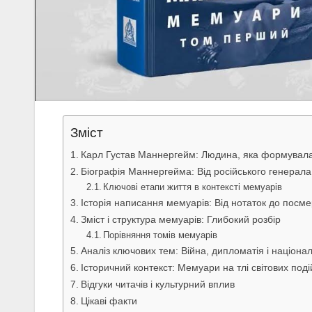
Зміст
Карл Густав Маннергейм: Людина, яка формувала 
Біографія Маннергейма: Від російського генерала
Ключові етапи життя в контексті мемуарів
Історія написання мемуарів: Від нотаток до посм
Зміст і структура мемуарів: Глибокий розбір
Порівняння томів мемуарів
Аналіз ключових тем: Війна, дипломатія і націонал
Історичний контекст: Мемуари на тлі світових поді
Відгуки читачів і культурний вплив
Цікаві факти