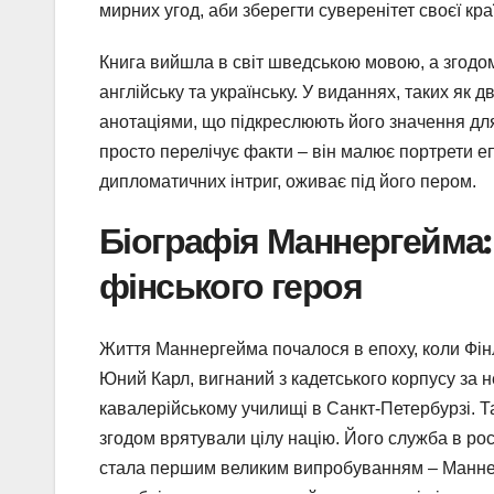
мирних угод, аби зберегти суверенітет своєї кра
Книга вийшла в світ шведською мовою, а згодо
англійську та українську. У виданнях, таких як 
анотаціями, що підкреслюють його значення для
просто перелічує факти – він малює портрети еп
дипломатичних інтриг, оживає під його пером.
Біографія Маннергейма: 
фінського героя
Життя Маннергейма почалося в епоху, коли Фінля
Юний Карл, вигнаний з кадетського корпусу за 
кавалерійському училищі в Санкт-Петербурзі. Там
згодом врятували цілу націю. Його служба в росі
стала першим великим випробуванням – Манне