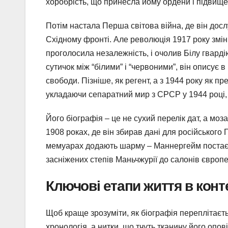
хоробрість, що принесла йому ордени і підвище
Потім настала Перша світова війна, де він дос
Східному фронті. Але революція 1917 року змі
проголосила незалежність, і очолив Білу гварді
сутичок між “білими” і “червоними”, він описує 
свободи. Пізніше, як регент, а з 1944 року як 
укладаючи сепаратний мир з СРСР у 1944 році, 
Його біографія – це не сухий перелік дат, а моз
1908 роках, де він збирав дані для російського
мемуарах додають шарму – Маннергейм постає н
засніжених степів Маньчжурії до салонів європ
Ключові етапи життя в конт
Щоб краще зрозуміти, як біографія переплітаєть
хронологія, а нитки, що тчуть тканину його опові