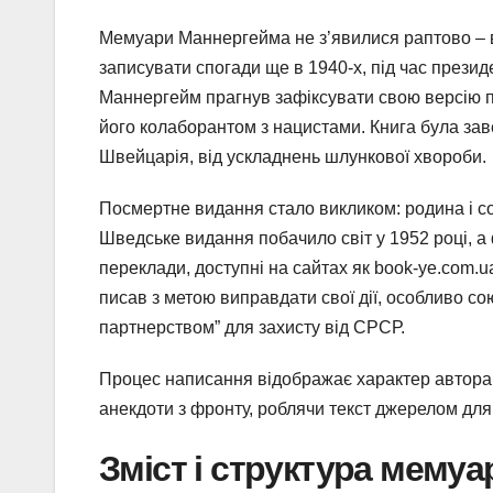
Мемуари Маннергейма не з’явилися раптово – во
записувати спогади ще в 1940-х, під час презид
Маннергейм прагнув зафіксувати свою версію п
його колаборантом з нацистами. Книга була заве
Швейцарія, від ускладнень шлункової хвороби.
Посмертне видання стало викликом: родина і со
Шведське видання побачило світ у 1952 році, а 
переклади, доступні на сайтах як book-ye.com
писав з метою виправдати свої дії, особливо с
партнерством” для захисту від СРСР.
Процес написання відображає характер автора: т
анекдоти з фронту, роблячи текст джерелом для 
Зміст і структура мемуа