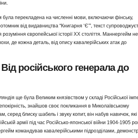
їни.
м була перекладена на численні мови, включаючи фінську,
двотомник від видавництва “Книгарня ‘Є'”, текст супроводжує
 розуміння європейської історії XX століття. Маннергейм не
охи, де кожна деталь, від опису кавалерійських атак до
Від російського генерала до
ндія ще була Великим князівством у складі Російської імпе
непокірність, знайшов своє покликання в Миколаївському
, серед блиску шабель і звуку копит, він набув навичок, які
йській армії під час Російсько-японської війни 1904-1905 ро
ргейм командував кавалерійськими підрозділами, демонст