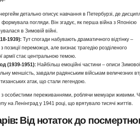
ергейм детально описує навчання в Петербурзі, де дисцип
 формувала погляди. Він згадує, як перша війна з Японією
вувалася в Зимовій війні.
18-1939):
Тут спогади набувають драматичного відтінку –
з позиції переможця, але визнає трагедію розділеного
ої армії стає центральною темою.
од (1939-1951):
Найбільш емоційні частини – описи Зимово
ельну меншість, завдали радянським військам величезних вт
ртизанських атак, що стали легендою.
 їх з особистими переживаннями, роблячи мемуари живими. 
упу на Ленінград у 1941 році, що врятувало тисячі життів.
рів: Від нотаток до посмертно