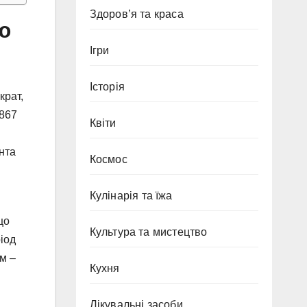
Здоров’я та краса
ю
Ігри
Історія
крат,
1867
Квіти
нта
Космос
Кулінарія та їжа
що
Культура та мистецтво
іод
ом –
Кухня
Лікувальні засоби