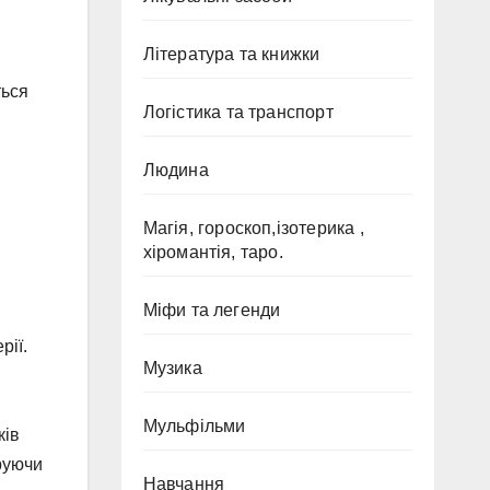
Література та книжки
ться
Логістика та транспорт
Людина
Магія, гороскоп,ізотерика ,
хіромантія, таро.
Міфи та легенди
рії.
Музика
Мульфільми
ків
руючи
Навчання