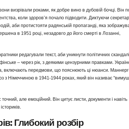
ни визрівали роками, як добре вино в дубовій бочці. Він п
ентства, коли здоров’я почало підводити. Диктуючи секрета
одій, аби протистояти радянській пропаганді, яка зображув
ршена в 1951 році, незадовго до його смерті в Лозанні,
ратники редагували текст, аби уникнути політичних скандалі
фінське – через рік, з деякими цензурними правками. Україн
.ua, включають передмови, що пояснюють ці нюанси. Маннер
оюз з Німеччиною в 1941-1944 роках, який він називає “виму
очний, але емоційний. Він цитує листи, документи і навіть
істориків.
рів: Глибокий розбір