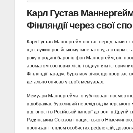
Карл Густав Маннергей
Фінляндії через свої сп
Карл Густав Маннергейм постає перед нами як ф
що служив російському імператору, а згодом с
року в родині баронів фон Маннергейм, він пров
ароматом соснових лісів і відлунням історични
Фінляндії нагадує бурхливу річку, що прорізає ск
детально описав у своїх мемуарах.
Мемуари Маннергейма, опубліковані посмертно в
відображає бурхливий перехід від імперського
від юності в Російській імперії до ролі в Другій
Радянським Союзом і нацистською Німеччиною. Ц
пронизані теплом особистих рефлексій, дозволя