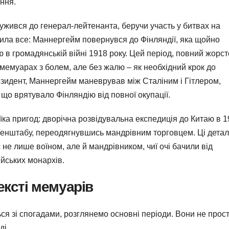
ння.
лужився до генерал-лейтенанта, беручи участь у битвах на
нила все: Маннергейм повернувся до Фінляндії, яка щойно
ю в громадянській війні 1918 року. Цей період, повний жорс
в мемуарах з болем, але без жалю – як необхідний крок до
президент, Маннергейм маневрував між Сталіним і Гітлером,
що врятувало Фінляндію від повної окупації.
аїка пригод: дворічна розвідувальна експедиція до Китаю в 1
 Генштабу, переодягнувшись мандрівним торговцем. Ці детал
е лише воїном, але й мандрівником, чиї очі бачили від
ейських монархів.
ексті мемуарів
ся зі спогадами, розглянемо основні періоди. Вони не прос
ді.