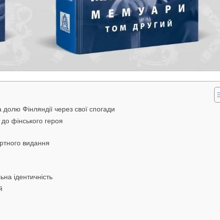
долю Фінляндії через свої спогади
 до фінського героя
ертного видання
ьна ідентичність
й