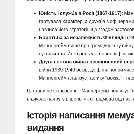
Юність і служба в Росії (1867-1917):
Манн
гартувала характер, а дружба з офіцерами
навчила його стратегії, що згодом застосо
Боротьба за незалежність Фінляндії (19
Маннергейм пише про громадянську війну 
суспільства. Його роль у створенні фінськ
Друга світова війна і післявоєнний пері
війни 1939-1940 років, де фіни, попри чис
Маннергейм аналізує тактику “мокка” – па
Ці етапи не ізольовані – Маннергейм пов’язує
відчуває напругу рішень, як-от відмова від наст
Історія написання мемуа
видання