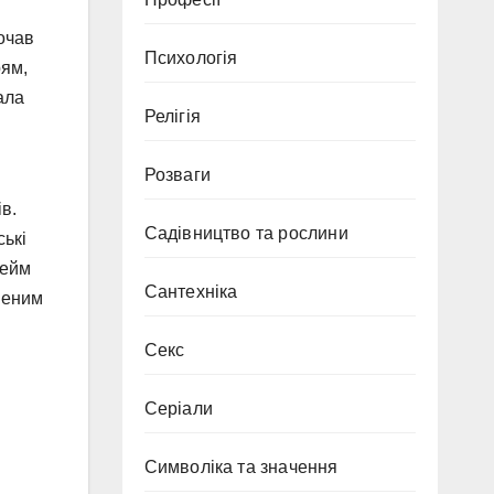
очав
Психологія
рям,
ала
Релігія
Розваги
в.
Садівництво та рослини
ські
гейм
Сантехніка
шеним
Секс
Серіали
Символіка та значення