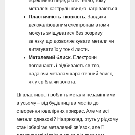
ефективно передають тепло, тому
металеві каструлі швидко нагріваються.
Пластичність і ковкість.
Завдяки
делокалізованим електронам атоми
можуть зміщуватися без розриву
зв’язку, що дозволяє кувати метали чи
витягувати їх у тонкі листи.
Металевий блиск.
Електрони
поглинають і відбивають світло,
надаючи металам характерний блиск,
як у срібла чи золота.
Ці властивості роблять метали незамінними
в усьому – від будівництва мостів до
створення ювелірних прикрас. Але чи всі
метали однакові? Наприклад, ртуть у рідкому
стані зберігає металевий зв’язок, але її