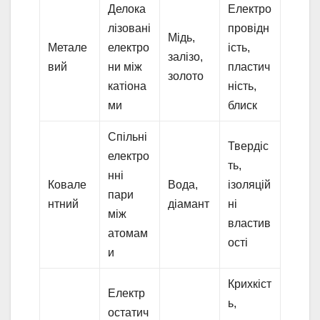
Делока
Електро
лізовані
провідн
Мідь,
Метале
електро
ість,
залізо,
вий
ни між
пластич
золото
катіона
ність,
ми
блиск
Спільні
Твердіс
електро
ть,
нні
Ковале
Вода,
ізоляцій
пари
нтний
діамант
ні
між
властив
атомам
ості
и
Крихкіст
Електр
ь,
остатич