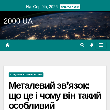
Перейти
Нд. Сер 9th, 2026
4:07:39 AM
до
вмісту
2000 UA
ФУНДАМЕНТАЛЬНІ НАУКИ
Металевий зв’язок:
що це і чому він такий
особливий