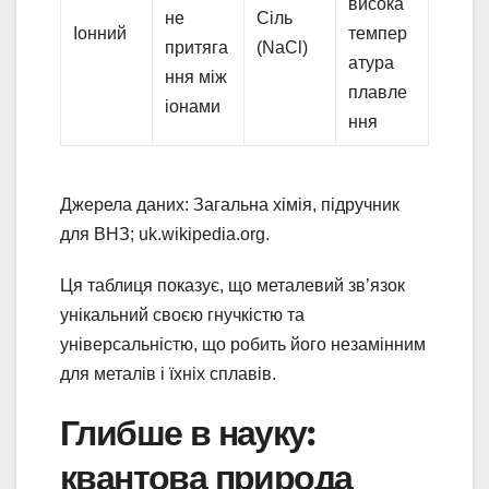
висока
не
Сіль
Іонний
темпер
притяга
(NaCl)
атура
ння між
плавле
іонами
ння
Джерела даних: Загальна хімія, підручник
для ВНЗ; uk.wikipedia.org.
Ця таблиця показує, що металевий зв’язок
унікальний своєю гнучкістю та
універсальністю, що робить його незамінним
для металів і їхніх сплавів.
Глибше в науку:
квантова природа