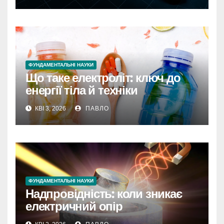
ФУНДАМЕНТАЛЬНІ НАУКИ
Що таке електроліт: ключ до
енергії тіла й техніки
КВІ 3, 2026
ПАВЛО
ФУНДАМЕНТАЛЬНІ НАУКИ
Надпровідність: коли зникає
електричний опір