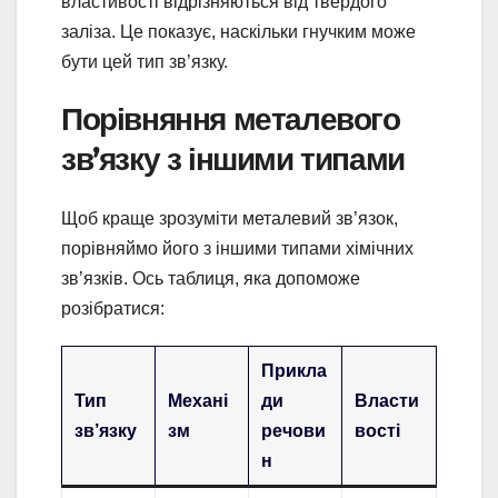
властивості відрізняються від твердого
заліза. Це показує, наскільки гнучким може
бути цей тип зв’язку.
Порівняння металевого
зв’язку з іншими типами
Щоб краще зрозуміти металевий зв’язок,
порівняймо його з іншими типами хімічних
зв’язків. Ось таблиця, яка допоможе
розібратися:
Прикла
Тип
Механі
ди
Власти
зв’язку
зм
речови
вості
н