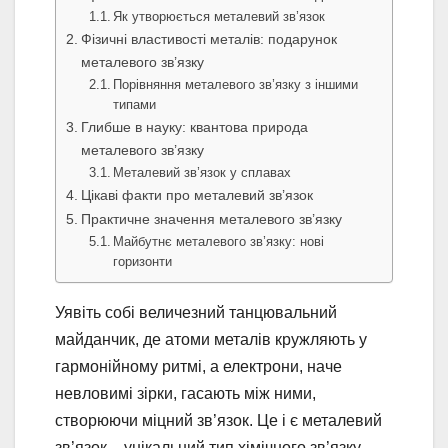
Як утворюється металевий зв’язок
Фізичні властивості металів: подарунок
металевого зв’язку
Порівняння металевого зв’язку з іншими
типами
Глибше в науку: квантова природа
металевого зв’язку
Металевий зв’язок у сплавах
Цікаві факти про металевий зв’язок
Практичне значення металевого зв’язку
Майбутнє металевого зв’язку: нові
горизонти
Уявіть собі величезний танцювальний
майданчик, де атоми металів кружляють у
гармонійному ритмі, а електрони, наче
невловимі зірки, гасають між ними,
створюючи міцний зв’язок. Це і є металевий
зв’язок – унікальний тип хімічного зв’язку,