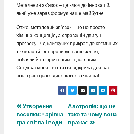
Металевий зв’язок – це ключ до інновацій,
який уже зараз формує наше майбутнє.
Отже, металевий зв’язок – це не просто
хімічна концепція, а справжній двигун
прогресу. Від блискучих прикрас до космічних
технологій, він пронизує наше життя,
роблячи його зручнішим і цікавішим.
Сподіваємося, ця стаття відкрила для вас
нові грані цього дивовижного явища!
Навігація
Утворення
Алотропія: що це
веселки: чарівна
таке та чому вона
записів
гра світла і води
вражає