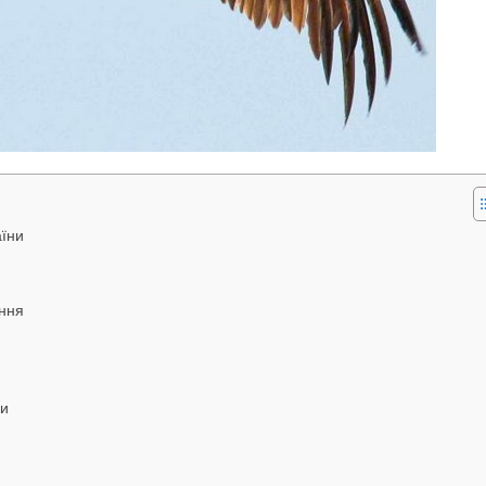
аїни
ення
ви