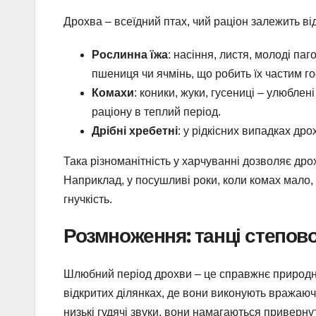
Дрохва – всеїдний птах, чий раціон залежить від
Рослинна їжа
: насіння, листя, молоді паг
пшениця чи ячмінь, що робить їх частим го
Комахи
: коники, жуки, гусениці – улюбле
раціону в теплий період.
Дрібні хребетні
: у рідкісних випадках др
Така різноманітність у харчуванні дозволяє др
Наприклад, у посушливі роки, коли комах мало
гнучкість.
Розмноження: танці степов
Шлюбний період дрохви – це справжнє природне
відкритих ділянках, де вони виконують вражаюч
низькі гудячі звуки, вони намагаються привернут