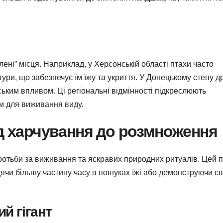
лені” місця. Наприклад, у Херсонській області птахи часто
тури, що забезпечує їм їжу та укриття. У Донецькому степу д
ьким впливом. Ці регіональні відмінності підкреслюють
м для виживання виду.
ід харчування до розмноження
ротьби за виживання та яскравих природних ритуалів. Цей 
ячи більшу частину часу в пошуках їжі або демонструючи с
й гігант