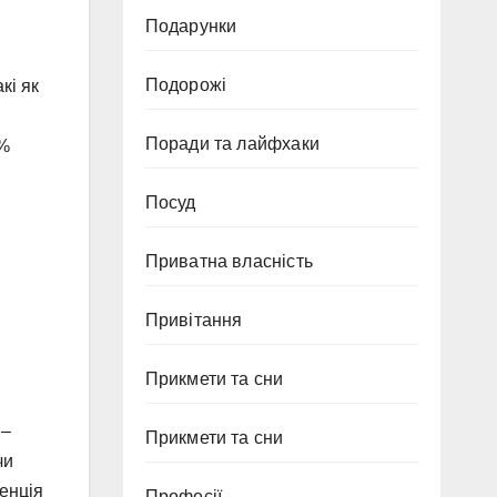
Подарунки
Подорожі
кі як
Поради та лайфхаки
0%
Посуд
Приватна власність
Привітання
Прикмети та сни
 –
Прикмети та сни
чи
ренція
Професії