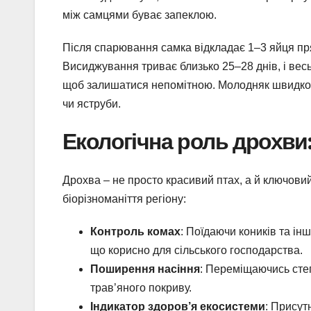
між самцями буває запеклою.
Після спарювання самка відкладає 1–3 яйця пря
Висиджування триває близько 25–28 днів, і вес
щоб залишатися непомітною. Молодняк швидко р
чи яструби.
Екологічна роль дрохви
Дрохва – не просто красивий птах, а й ключовий
біорізноманіття регіону:
Контроль комах
: Поїдаючи коників та ін
що корисно для сільського господарства.
Поширення насіння
: Переміщаючись сте
трав’яного покриву.
Індикатор здоров’я екосистеми
: Присут