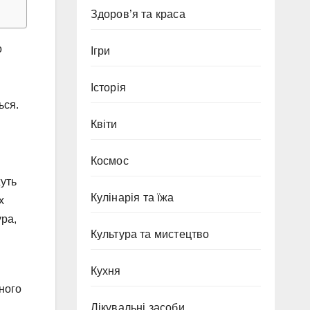
Здоров’я та краса
о
Ігри
й
Історія
ься.
Квіти
Космос
жуть
Кулінарія та їжа
х
ура,
Культура та мистецтво
Кухня
ного
Лікувальні засоби