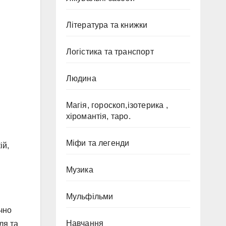
Література та книжки
Логістика та транспорт
Людина
Магія, гороскоп,ізотерика ,
хіромантія, таро.
Міфи та легенди
ій,
Музика
Мульфільми
ачно
Навчання
ля та