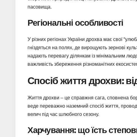
пасовища.
Регіональні особливості
У різних регіонах України дрохва має свої “улюб
гніздяться на полях, де вирощують зернові куль
надають перевагу ділянкам із мінімальним людс
важливість збереження різноманітних екосисте
Спосіб життя дрохви: в
Життя дрохви – це справжня сага, сповнена бо
веде переважно наземний спосіб життя, провод
велич під час шлюбного сезону.
Харчування: що їсть степови