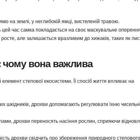
мо на землі, у неглибокій ямці, вистеленій травою.
ь цей час самка покладається на своє маскувальне оперення
осте, але залишається вразливим до хижаків, таких як лис
: чому вона важлива
 елемент степової екосистеми. Її спосіб життя впливає на
ших шкідників, дрохви допомагають регулювати їхню чисельні
пами, дрохви переносять насіння рослин, сприяючи віднов
ність дрохви свідчить про збереження природного степовог