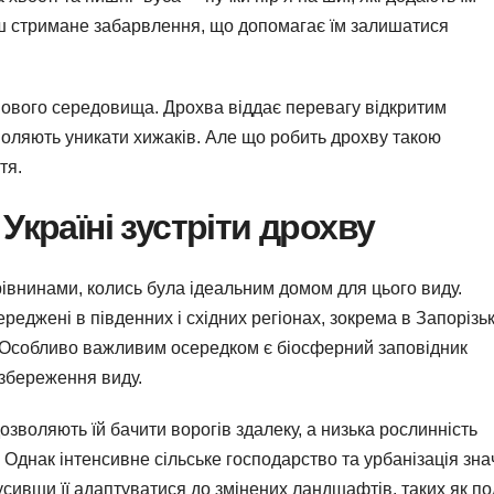
ьш стримане забарвлення, що допомагає їм залишатися
пового середовища. Дрохва віддає перевагу відкритим
зволяють уникати хижаків. Але що робить дрохву такою
тя.
Україні зустріти дрохву
и рівнинами, колись була ідеальним домом для цього виду.
ереджені в південних і східних регіонах, зокрема в Запорізьк
х. Особливо важливим осередком є біосферний заповідник
 збереження виду.
зволяють їй бачити ворогів здалеку, а низька рослинність
. Однак інтенсивне сільське господарство та урбанізація зн
усивши її адаптуватися до змінених ландшафтів, таких як по