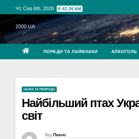
Перейти
Чт. Сер 6th, 2026
8:42:27 AM
до
вмісту
2000 UA
ПОРАДИ ТА ЛАЙФХАКИ
АЛКОГОЛЬ
НАУКА ТА ПРИРОДА
Найбільший птах Укра
світ
Від
Павло