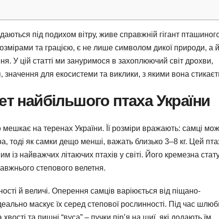
ойдаються під подихом вітру, живе справжній гігант пташиног
озмірами та грацією, є не лише символом дикої природи, а 
. У цій статті ми зануримося в захоплюючий світ дрохви,
тя, значення для екосистеми та виклики, з якими вона стикаєт
ет найбільшого птаха України
о мешкає на теренах України. Її розміри вражають: самці мо
ра, тоді як самки дещо менші, важать близько 3–8 кг. Цей пта
им із найважчих літаючих птахів у світі. Його кремезна стат
равжнього степового велетня.
ості й величі. Оперення самців варіюється від піщано-
деально маскує їх серед степової рослинності. Під час шлюб
 хвості та пишні “вуса” – пучки пір’я на шиї, які додають їм