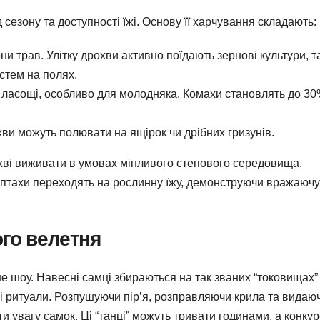
 сезону та доступності їжі. Основу її харчування складають:
они трав. Улітку дрохви активно поїдають зернові культури, та
стем на полях.
ні ласощі, особливо для молодняка. Комахи становлять до 3
охви можуть полювати на ящірок чи дрібних гризунів.
охві виживати в умовах мінливого степового середовища.
, птахи переходять на рослинну їжу, демонструючи вражаючу
ого велетня
 шоу. Навесні самці збираються на так званих “токовищах”
і ритуали. Розпушуючи пір’я, розправляючи крила та видаю
и увагу самок. Ці “танці” можуть тривати годинами, а конку