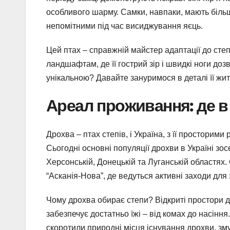
особливого шарму. Самки, навпаки, мають біл
непомітними під час висиджування яєць.
Цей птах – справжній майстер адаптації до сте
ландшафтам, де її гострий зір і швидкі ноги до
унікальною? Давайте зануримося в деталі її жит
Ареал проживання: де в 
Дрохва – птах степів, і Україна, з її просторим
Сьогодні основні популяції дрохви в Україні зос
Херсонській, Донецькій та Луганській областя
“Асканія-Нова”, де ведуться активні заходи для
Чому дрохва обирає степи? Відкриті простори до
забезпечує достатньо їжі – від комах до насіння
скоротили природні місця існування дрохви, зм