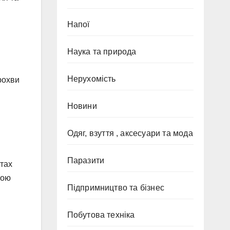
Напої
Наука та природа
Нерухомість
рохви
Новини
Одяг, взуття , аксесуари та мода
Паразити
птах
вою
Підпримництво та бізнес
Побутова техніка