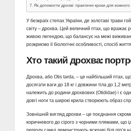
Як допомогти дрохві: практичні кроки для кожного
У безкраїх степах України, де золотаві трави г
світу – дрохва. Цей величний птах, що вражає р
живою легендою, що балансує на межі виживання
розкриємо її біологічні особливості, спосіб жит
Хто такий дрохва: портр
Дрохва, або Otis tarda, – це найбільший птах, щ
досягати ваги до 18 кг і довжини тіла до 1,2 мет
належить до родини дрохвових (Otididae) і є одн
довгі ноги та широкі крила створюють образ сп
Зовнішній вигляд дрохви – це поєднання скромн
коричневого до сірого з чорними плямами, що і
періоду самці демонструють яскраві білі пір’я на