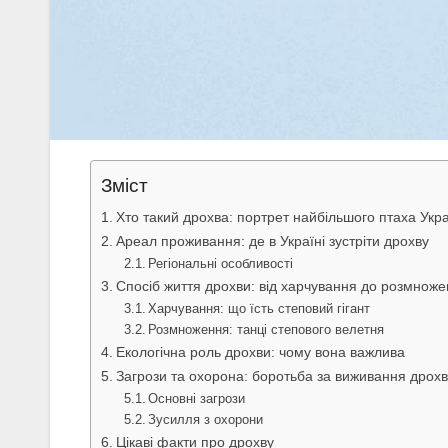
Зміст
Хто такий дрохва: портрет найбільшого птаха Укр
Ареал проживання: де в Україні зустріти дрохву
Регіональні особливості
Спосіб життя дрохви: від харчування до розмнож
Харчування: що їсть степовий гігант
Розмноження: танці степового велетня
Екологічна роль дрохви: чому вона важлива
Загрози та охорона: боротьба за виживання дрох
Основні загрози
Зусилля з охорони
Цікаві факти про дрохву