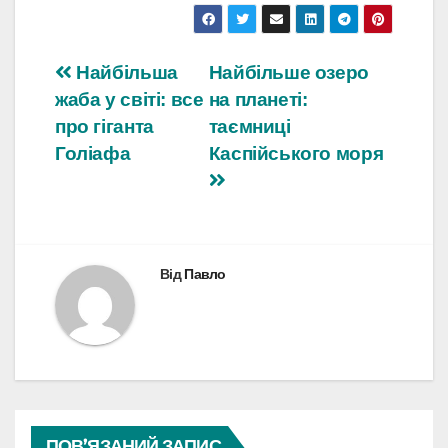
Навігація
Найбільша
Найбільше озеро
жаба у світі: все
на планеті:
записів
про гіганта
таємниці
Голіафа
Каспійського моря
Від
Павло
ПОВ’ЯЗАНИЙ ЗАПИС