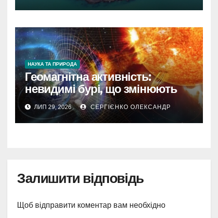
НАУКА ТА ПРИРОДА
Геомагнітна активність:
невидимі бурі, що змінюють
наш світ
ЛИП 29, 2026
СЕРГІЄНКО ОЛЕКСАНДР
Залишити відповідь
Щоб відправити коментар вам необхідно