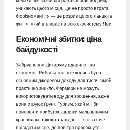
комахи, які зазвичай рояться біля водойм,
уникають цього місця. Це не просто втрата
біорізноманіття — це розрив цілого ланцюга
життя, який впливає на всю екосистему Яви.
Економічні збитки: ціна
байдужості
Забруднення Цитаруму вдарило і по
економіці. Рибальство, яке колись було
основним джерелом доходу для тисяч сімей,
практично зникло. Фермери не можуть
використовувати воду для зрошення, адже
вона отруює ґрунт. Туризм, який міг би
приносити прибуток завдяки мальовничим
краєвидам, також страждає — хто захоче
відвідати місце, де повітря просякнуте