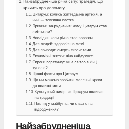
Найзабрудненіша річка світу: трагедія, що
кричить про допомогу
Цитарум: колись життєдайна артерія, а
нині — токсична пастка
Причини забруднення: чому Цитарум став
смітником?
Наслідки: коли річка стає ворогом
Для людей: здоров’я на межі
Для природи: смерть екосистеми
Економічні збитки: ціна байдужості
Спроби порятунку: чи є світло в кінці
тунелю?
Цікаві факти про Цитарум
Що ми можемо зробити: маленькі кроки
до великої мети
Культурний вимір: як Цитарум впливає
на традиції
Погляд у майбутнє: чи є шанс на
відродження?
Найзабрудненіша