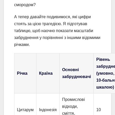
смородом?
А тепер давайте подивимося, які цифри
стоять за цією трагедією. Я підготував
таблицю, щоб наочно показати масштаби
забруднення у порівнянні з іншими відомими
річками.
Рівень
забрудн
Основні
Річка
Країна
(умовно,
забруднювачі
10-баль
шкалою)
Промислові
відходи,
Цитарум
Індонезія
10
сміття,