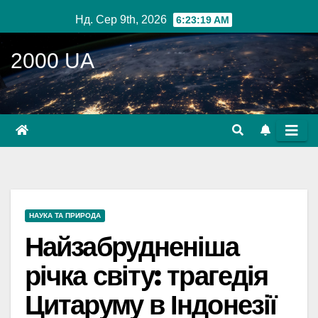
Перейти
Нд. Сер 9th, 2026
6:23:20 AM
до
вмісту
2000 UA
НАУКА ТА ПРИРОДА
Найзабрудненіша
річка світу: трагедія
Цитаруму в Індонезії