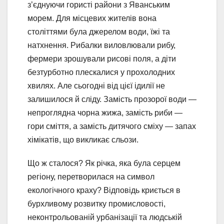
з’єднуючи гористі райони з Яванським
морем. Для місцевих жителів вона
століттями була джерелом води, їжі та
натхнення. Рибалки виловлювали рибу,
фермери зрошували рисові поля, а діти
безтурботно плескалися у прохолодних
хвилях. Але сьогодні від цієї ідилії не
залишилося й сліду. Замість прозорої води —
непроглядна чорна жижа, замість риби —
гори сміття, а замість дитячого сміху — запах
хімікатів, що викликає сльози.
Що ж сталося? Як річка, яка була серцем
регіону, перетворилася на символ
екологічного краху? Відповідь криється в
бурхливому розвитку промисловості,
неконтрольованій урбанізації та людській