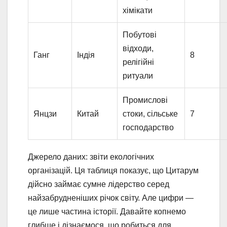
хімікати
Побутові
відходи,
Ганг
Індія
8
релігійні
ритуали
Промислові
Янцзи
Китай
стоки, сільське
7
господарство
Джерело даних: звіти екологічних
організацій. Ця таблиця показує, що Цитарум
дійсно займає сумне лідерство серед
найзабрудненіших річок світу. Але цифри —
це лише частина історії. Давайте копнемо
глибше і дізнаємося, що робиться для