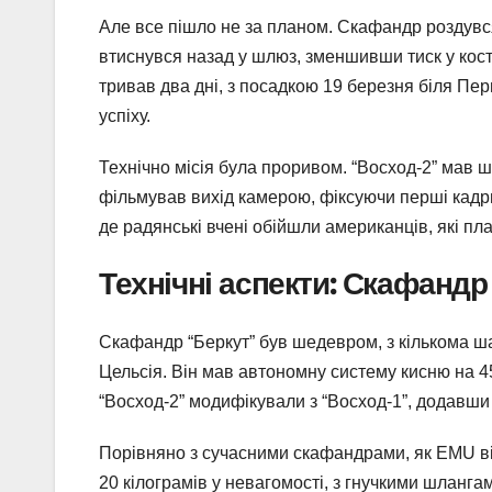
Але все пішло не за планом. Скафандр роздувся
втиснувся назад у шлюз, зменшивши тиск у кост
тривав два дні, з посадкою 19 березня біля Перм
успіху.
Технічно місія була проривом. “Восход-2” мав 
фільмував вихід камерою, фіксуючи перші кадри
де радянські вчені обійшли американців, які пл
Технічні аспекти: Скафандр
Скафандр “Беркут” був шедевром, з кількома шар
Цельсія. Він мав автономну систему кисню на 4
“Восход-2” модифікували з “Восход-1”, додавши
Порівняно з сучасними скафандрами, як EMU ві
20 кілограмів у невагомості, з гнучкими шланга