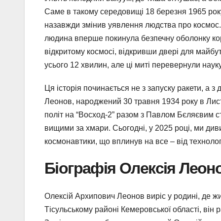
Саме в такому середовищі 18 березня 1965 рок
назавжди змінив уявлення людства про космос. Ц
людина вперше покинула безпечну оболонку ко
відкритому космосі, відкривши двері для майбут
усього 12 хвилин, але ці миті перевернули наук
Ця історія починається не з запуску ракети, а з
Леонов, народжений 30 травня 1934 року в Лист
політ на “Восход-2” разом з Павлом Бєляєвим с
вищими за хмари. Сьогодні, у 2025 році, ми ди
космонавтики, що вплинув на все – від технолог
Біографія Олексія Леоно
Олексій Архипович Леонов виріс у родині, де ж
Тісульському районі Кемеровської області, він р