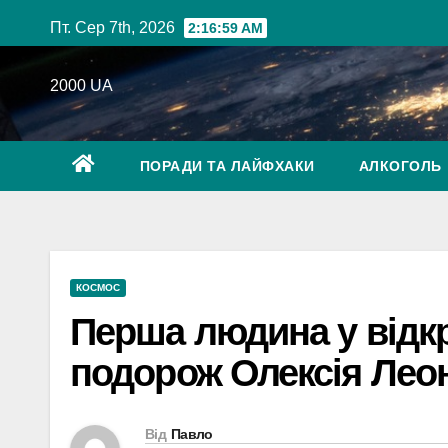
Перейти
Пт. Сер 7th, 2026
2:17:01 AM
до
вмісту
2000 UA
ПОРАДИ ТА ЛАЙФХАКИ
АЛКОГОЛЬ
КОСМОС
Перша людина у відкр
подорож Олексія Лео
Від
Павло