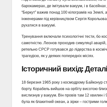
барокамерах, де імітували вакуум, і в басейнах
“Беркут” важив понад 100 кілограмів на Землі,
інженерами під керівництвом Сергія Корольова
рухатися в вакуумі.
Тренування включали психологічні тести, бо кос
самотністю. Леонов проходив симуляції аварій, 
ретельно СРСР готувався до лідерства в космічні
трагедією, як у деяких попередніх місіях.
Історичний вихід: Детал
18 березня 1965 року з космодрому Байконур ст
борту. Корабель вийшов на орбіту висотою близь
вислизнув у вакуум. Він провів там 12 хвилин і
була як блакитний океан, а зірки – гострими гол