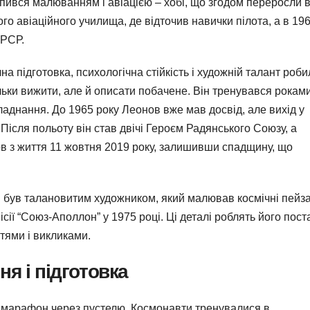
опився малюванням і авіацією – хобі, що згодом переросли 
ого авіаційного училища, де відточив навички пілота, а в 19
СРСР.
 підготовка, психологічна стійкість і художній талант роби
ільки вижити, але й описати побачене. Він тренувався роками
ладнання. До 1965 року Леонов вже мав досвід, але вихід у
Після польоту він став двічі Героєм Радянського Союзу, а
ов з життя 11 жовтня 2019 року, залишивши спадщину, що
був талановитим художником, який малював космічні пейзаж
сії “Союз-Аполлон” у 1975 році. Ці деталі роблять його пост
тями і викликами.
я і підготовка
 марафон через пустелю. Космонавти тренувалися в