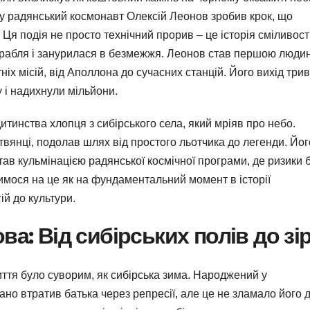
у радянський космонавт Олексій Леонов зробив крок, що
я подія не просто технічний прорив – це історія сміливості
рабля і занурилася в безмежжя. Леонов став першою люди
ніх місій, від Аполлона до сучасних станцій. Його вихід три
у і надихнули мільйони.
 дитинства хлопця з сибірського села, який мріяв про небо.
вянці, подолав шлях від простого льотчика до легенди. Йог
тав кульмінацією радянської космічної програми, де ризики 
вимося на це як на фундаментальний момент в історії
ій до культури.
ва: Від сибірських полів до зі
иття було суворим, як сибірська зима. Народжений у
ано втратив батька через репресії, але це не зламало його д