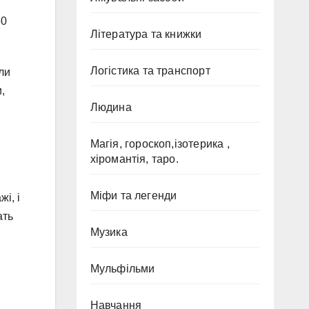
в
60
Література та книжки
Логістика та транспорт
ли
,
Людина
Магія, гороскоп,ізотерика ,
хіромантія, таро.
Міфи та легенди
і, і
ать
Музика
Мульфільми
Навчання