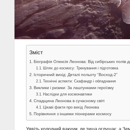
Зміст
Біографія Олексія Леонова: Від сибірських полів д
Шлях до космосу: Тренування і підготовка
Історичний вихід: Деталі польоту “Восход-2”
Технічні аспекти: Скафандр і обладнання
Виклики і ризики: За лаштунками героїзму
Наслідки для космонавтики
Спадщина Леонова в сучасному світі
Цікаві факти про вихід Леонова
Порівняння з іншими піонерами космосу
Уявіть холодний вакуум, де тиша оглушає, а Зе