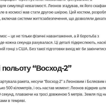
 для симуляції невагомості. Леонов згадував, як його скафа
 але в космосі мав стати другою шкірою. Цей костюм, розроб
, включав системи життєзабезпечення, що дозволяли дихати
мос – це не тільки фізичні навантаження, а й боротьба з
де кожна секунда рахувалася. Ці деталі підкреслюють, наск
й гонці з США. Без такої підготовки вихід міг би закінчитис
і польоту “Восход-2”
артувала ракета, несучи “Восход-2” з Леоновим і Бєляєвим 
ко 500 кілометрів, і ось настав момент: Леонов відкрив шлю
 9 секунд, плаваючи на тросі довжиною 5 метрів. Земля під н
ками в темряві.