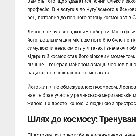
Замість того, щоб здаватися, юний Олексій зах
професію. Він вступив до Чугуївського військов
році потрапив до першого загону космонавтів 
Леонов не був випадковим вибором. Його фізична
його ідеальним для місії, де потрібно було не т
симулюючи невагомість у літаках і вивчаючи об
відкритий космос став його зірковим моментом. 
пізніше – генерал-майором авіації. Леонов піш
надихає нові покоління космонавтів.
Його життя не обмежувалося космосом. Леонов 
навіть брав участь у радянсько-американській мі
живою, не просто іконою, а людиною з пристрас
Шлях до космосу: Тренуванн
Підготовка до польоту була виснажливою, наче