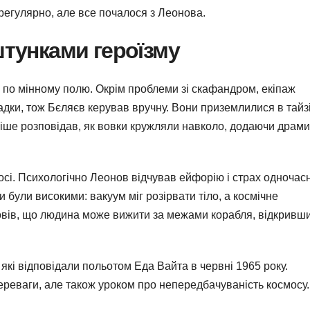
регулярно, але все почалося з Леонова.
штунками героїзму
 по мінному полю. Окрім проблеми зі скафандром, екіпаж
адки, тож Бєляєв керував вручну. Вони приземлилися в тайзі
ніше розповідав, як вовки кружляли навколо, додаючи драми
сі. Психологічно Леонов відчував ейфорію і страх одночас
 були високими: вакуум міг розірвати тіло, а космічне
овів, що людина може вижити за межами корабля, відкривш
 які відповідали польотом Еда Вайта в червні 1965 року.
ереваги, але також уроком про непередбачуваність космосу.