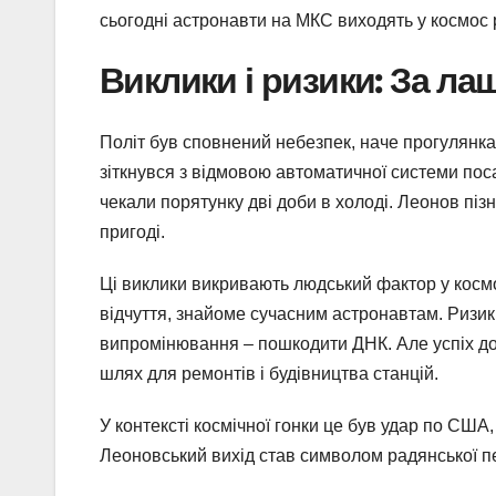
сьогодні астронавти на МКС виходять у космос 
Виклики і ризики: За ла
Політ був сповнений небезпек, наче прогулянка
зіткнувся з відмовою автоматичної системи пос
чекали порятунку дві доби в холоді. Леонов піз
пригоді.
Ці виклики викривають людський фактор у космо
відчуття, знайоме сучасним астронавтам. Ризики
випромінювання – пошкодити ДНК. Але успіх д
шлях для ремонтів і будівництва станцій.
У контексті космічної гонки це був удар по США,
Леоновський вихід став символом радянської п