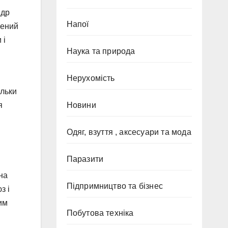
ндр
Напої
лений
 і
Наука та природа
Нерухомість
ільки
Новини
я
Одяг, взуття , аксесуари та мода
Паразити
на
Підпримництво та бізнес
з і
им
Побутова техніка