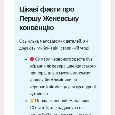
Цікаві факти про
Першу Женевську
конвенцію
Ось кілька маловідомих деталей, які
додають глибини цій історичній угоді.
Символ червоного хреста був
обраний як реверс швейцарського
прапора, але в мусульманських
країнах його замінили на
червоний півмісяць для культурної
чутливості.
Перша конвенція мала лише
10 статей, але надихнула на
понад 500 сторінок сучасних угод,