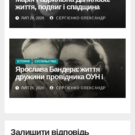
життя, подвиг і спадщина
новомучениці
ЛИП 29, 2026
СЕРГІЄНКО ОЛЕКСАНДР
ІСТОРІЯ
СУСПІЛЬСТВО
Ярослава Бандера: життя
дружини провідника ОУН і
самостійної діячки
ЛИП 28, 2026
СЕРГІЄНКО ОЛЕКСАНДР
Залишити відповідь