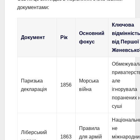
документами:
Ключова
Основний
відмінніст
Документ
Рік
фокус
від Першої
Женевсько
Обмежувал
приватерст
Паризька
Морська
але
1856
декларація
війна
ігнорувала
поранених 
суші
Національн
Правила
не
Ліберський
1863
для армій
міжнародни