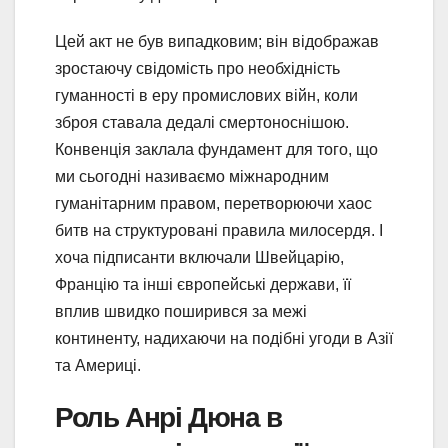
Цей акт не був випадковим; він відображав
зростаючу свідомість про необхідність
гуманності в еру промислових війн, коли
зброя ставала дедалі смертоноснішою.
Конвенція заклала фундамент для того, що
ми сьогодні називаємо міжнародним
гуманітарним правом, перетворюючи хаос
битв на структуровані правила милосердя. І
хоча підписанти включали Швейцарію,
Францію та інші європейські держави, її
вплив швидко поширився за межі
континенту, надихаючи на подібні угоди в Азії
та Америці.
Роль Анрі Дюна в