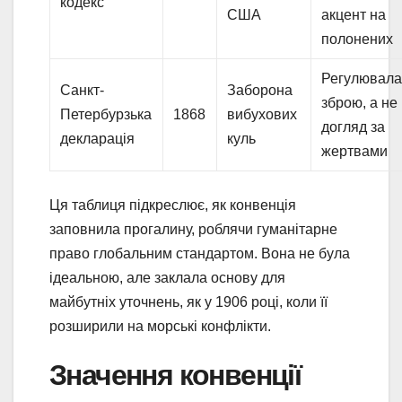
кодекс
США
акцент на
полонених
Регулювал
Санкт-
Заборона
зброю, а не
Петербурзька
1868
вибухових
догляд за
декларація
куль
жертвами
Ця таблиця підкреслює, як конвенція
заповнила прогалину, роблячи гуманітарне
право глобальним стандартом. Вона не була
ідеальною, але заклала основу для
майбутніх уточнень, як у 1906 році, коли її
розширили на морські конфлікти.
Значення конвенції