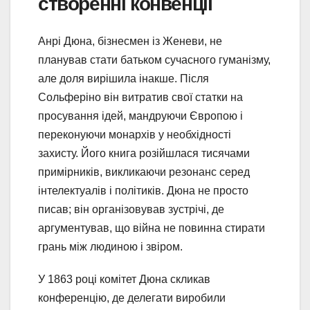
створенні конвенції
Анрі Дюна, бізнесмен із Женеви, не
планував стати батьком сучасного гуманізму,
але доля вирішила інакше. Після
Сольферіно він витратив свої статки на
просування ідей, мандруючи Європою і
переконуючи монархів у необхідності
захисту. Його книга розійшлася тисячами
примірників, викликаючи резонанс серед
інтелектуалів і політиків. Дюна не просто
писав; він організовував зустрічі, де
аргументував, що війна не повинна стирати
грань між людиною і звіром.
У 1863 році комітет Дюна скликав
конференцію, де делегати виробили