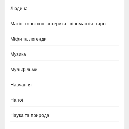
Людина
Магія, гороскоп,ізотерика , хіромантія, таро.
Міфи та легенди
Музика
Мульфільми
Навчання
Напої
Наука та природа