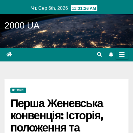
Перейти
Чт. Сер 6th, 2026
11:31:27 AM
до
вмісту
2000 UA
ІСТОРІЯ
Перша Женевська
конвенція: Історія,
положення та