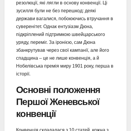
резолюції, які лягли в основу конвенції. Ці
зусилля були не без перешкод: деякі
держави вагалися, побоюючись втручання в
суверенітет. Однак ентузіазм Дюна,
підкріплений підтримкою швейцарського
уряду, переміг. За іронією, сам Дюна
збанкрутував через свої кампанії, але його
спадщина – це не лише конвенція, а й
Нобелівська премія миру 1901 року, перша в
історії.
Основні положення
Першої Женевської
конвенції
Конвенція складалася з 10 статей, кожна з