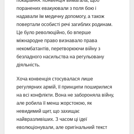
покарання. Конвенція вимагала, щоб
поранених евакуювали з поля бою і
надавали їм медичну допомогу, а також
повертали особисті речі загиблих родинам.
Це було революційно, бо вперше
міжнародне право визнавало права
некомбатантів, перетворюючи війну з
безладного насильства на регульовану
діяльність.
Хоча конвенція стосувалася лише
регулярних армій, її принципи поширилися
на всі конфлікти. Вона не забороняла війну,
але робила її менш жорстокою, як
невидимий щит, що захищає
найвразливіших. З часом ці ідеї
еволюціонували, але оригінальний текст