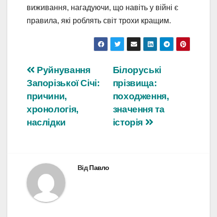
виживання, нагадуючи, що навіть у війні є
правила, які роблять світ трохи кращим.
Навігація
Руйнування
Білоруські
Запорізької Січі:
прізвища:
записів
причини,
походження,
хронологія,
значення та
наслідки
історія
Від
Павло