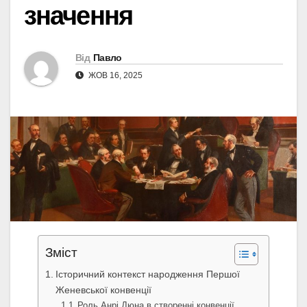
значення
Від
Павло
ЖОВ 16, 2025
Зміст
Історичний контекст народження Першої
Женевської конвенції
Роль Анрі Дюна в створенні конвенції