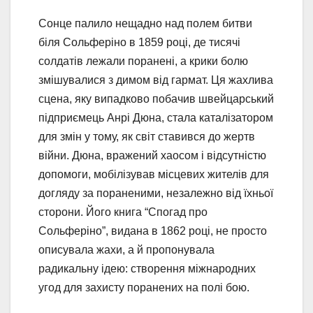
Сонце палило нещадно над полем битви
біля Сольферіно в 1859 році, де тисячі
солдатів лежали поранені, а крики болю
змішувалися з димом від гармат. Ця жахлива
сцена, яку випадково побачив швейцарський
підприємець Анрі Дюна, стала каталізатором
для змін у тому, як світ ставився до жертв
війни. Дюна, вражений хаосом і відсутністю
допомоги, мобілізував місцевих жителів для
догляду за пораненими, незалежно від їхньої
сторони. Його книга “Спогад про
Сольферіно”, видана в 1862 році, не просто
описувала жахи, а й пропонувала
радикальну ідею: створення міжнародних
угод для захисту поранених на полі бою.