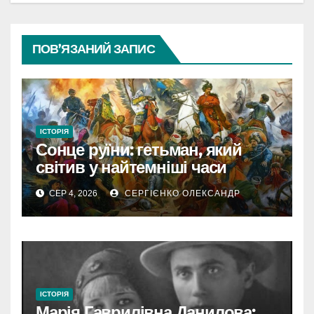
ПОВ’ЯЗАНИЙ ЗАПИС
ІСТОРІЯ
Сонце руїни: гетьман, який
світив у найтемніші часи
України
СЕР 4, 2026
СЕРГІЄНКО ОЛЕКСАНДР
ІСТОРІЯ
Марія Гаврилівна Данилова: