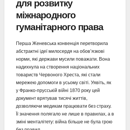
для розвитку
міжнародного
гуманітарного права
Перша Женевська конвенція перетворила
абстрактні ідеї милосердя на обов’язкові
норми, які держави мусили поважати. Вона
надихнула на створення національних
товариств Червоного Хреста, які стали
мережею допомоги в усьому світі. Уявіть, як
у Франко-прусській війні 1870 року цей
документ врятував тисячі життів,
дозволяючи медикам працювати без страху.
Її значення полягало не лише в правилах, а в
зміні менталітету: війна більше не була грою
без правил.