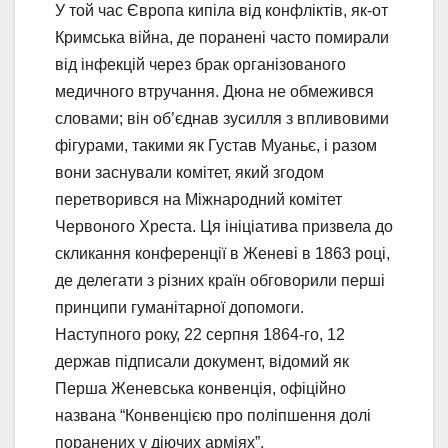
У той час Європа кипіла від конфліктів, як-от
Кримська війна, де поранені часто помирали
від інфекцій через брак організованого
медичного втручання. Дюна не обмежився
словами; він об’єднав зусилля з впливовими
фігурами, такими як Густав Муаньє, і разом
вони заснували комітет, який згодом
перетворився на Міжнародний комітет
Червоного Хреста. Ця ініціатива призвела до
скликання конференції в Женеві в 1863 році,
де делегати з різних країн обговорили перші
принципи гуманітарної допомоги.
Наступного року, 22 серпня 1864-го, 12
держав підписали документ, відомий як
Перша Женевська конвенція, офіційно
названа “Конвенцією про поліпшення долі
поранених у діючих арміях”.