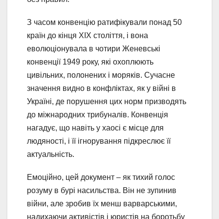
З часом конвенцію ратифікували понад 50
країн до кінця XIX століття, і вона
еволюціонувала в чотири Женевські
конвенції 1949 року, які охоплюють
цивільних, полонених і моряків. Сучасне
значення видно в конфліктах, як у війні в
Україні, де порушення цих норм призводять
до міжнародних трибуналів. Конвенція
нагадує, що навіть у хаосі є місце для
людяності, і її ігнорування підкреслює її
актуальність.
Емоційно, цей документ – як тихий голос
розуму в бурі насильства. Він не зупинив
війни, але зробив їх менш варварськими,
надихаючи активістів і юристів на боротьбу