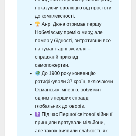
показуючи еволюцію від простоти
до комплексності.
Анрі Дюна отримав першу
Нобелівську премію миру, але
помер у бідності, витративши все
на гуманітарні зусилля –
справжній приклад
самопожертви.
До 1900 року конвенцію
ратифікували 37 країн, включаючи
Османську імперію, роблячи її
одним з перших справді
глобальних договорів.
Під час Першої світової війни її
принципи врятували мільйони,
але також виявили слабкості, як