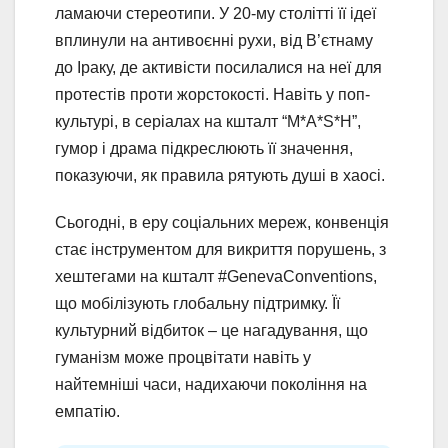
ламаючи стереотипи. У 20-му столітті її ідеї
вплинули на антивоєнні рухи, від В’єтнаму
до Іраку, де активісти посилалися на неї для
протестів проти жорстокості. Навіть у поп-
культурі, в серіалах на кшталт “M*A*S*H”,
гумор і драма підкреслюють її значення,
показуючи, як правила рятують душі в хаосі.
Сьогодні, в еру соціальних мереж, конвенція
стає інструментом для викриття порушень, з
хештегами на кшталт #GenevaConventions,
що мобілізують глобальну підтримку. Її
культурний відбиток – це нагадування, що
гуманізм може процвітати навіть у
найтемніші часи, надихаючи покоління на
емпатію.