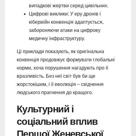
випадкові жертви серед цивільних.
Цифрові виклики: У еру дронів і
кібервійн конвенція адаптується,
забороняючи атаки на цифрову
медичну інфраструктуру.
Ці приклади показують, як оригінальна
конвенція продовжує формувати глобальні
норми, хоча порушення нагадують про її
вразливість. Без неї світ був би ще
жорстокішим, і її еволюція – свідчення
людського прагнення до кращого.
Культурний і
соціальний вплив
Першої Женевської