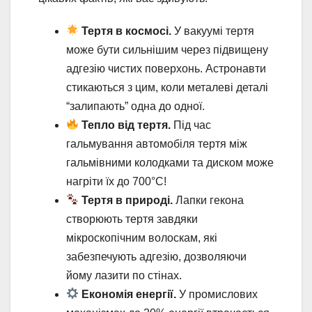
Тертя в космосі.
У вакуумі тертя
може бути сильнішим через підвищену
адгезію чистих поверхонь. Астронавти
стикаються з цим, коли металеві деталі
“залипають” одна до одної.
Тепло від тертя.
Під час
гальмування автомобіля тертя між
гальмівними колодками та диском може
нагріти їх до 700°C!
Тертя в природі.
Лапки гекона
створюють тертя завдяки
мікроскопічним волоскам, які
забезпечують адгезію, дозволяючи
йому лазити по стінах.
Економія енергії.
У промислових