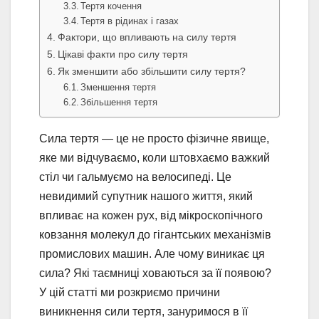
Тертя кочення
Тертя в рідинах і газах
Фактори, що впливають на силу тертя
Цікаві факти про силу тертя
Як зменшити або збільшити силу тертя?
Зменшення тертя
Збільшення тертя
Сила тертя — це не просто фізичне явище,
яке ми відчуваємо, коли штовхаємо важкий
стіл чи гальмуємо на велосипеді. Це
невидимий супутник нашого життя, який
впливає на кожен рух, від мікроскопічного
ковзання молекул до гігантських механізмів
промислових машин. Але чому виникає ця
сила? Які таємниці ховаються за її появою?
У цій статті ми розкриємо причини
виникнення сили тертя, зануримося в її