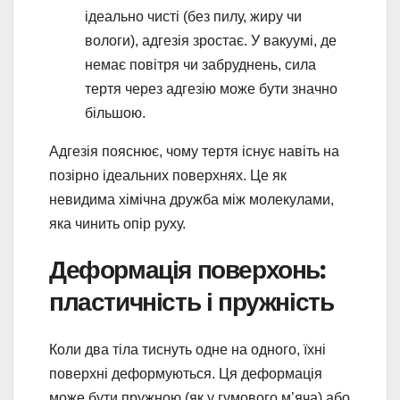
ідеально чисті (без пилу, жиру чи
вологи), адгезія зростає. У вакуумі, де
немає повітря чи забруднень, сила
тертя через адгезію може бути значно
більшою.
Адгезія пояснює, чому тертя існує навіть на
позірно ідеальних поверхнях. Це як
невидима хімічна дружба між молекулами,
яка чинить опір руху.
Деформація поверхонь:
пластичність і пружність
Коли два тіла тиснуть одне на одного, їхні
поверхні деформуються. Ця деформація
може бути пружною (як у гумового м’яча) або