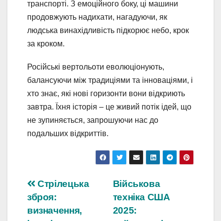
транспорті. З емоційного боку, ці машини
продовжують надихати, нагадуючи, як
людська винахідливість підкорює небо, крок
за кроком.
Російські вертольоти еволюціонують,
балансуючи між традиціями та інноваціями, і
хто знає, які нові горизонти вони відкриють
завтра. Їхня історія – це живий потік ідей, що
не зупиняється, запрошуючи нас до
подальших відкриттів.
Навігація
Стрілецька
Військова
зброя:
техніка США
записів
визначення,
2025: