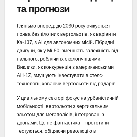
та прогнози
Гляньмо вперед: до 2030 року очікується
поява безпілотних вертольотів, як варіанти
Ка-137, з AI для автономних місій. Гібридні
двигуни, як у Мі-80, зменшать залежність від
пального, роблячи їх екологічнішими.
Виклики, як конкуренція з американськими
AH-1Z, змушують інвестувати в стелс-
технології, ховаючи вертольоти від радарів.
У цивільному секторі фокус на урбаністичній
мобільності: вертольоти з вертикальним
зльотом для мегаполісів, інтегровані з
дронами. Це не фантастика – прототипи
тестуються, обіцяючи революцію в