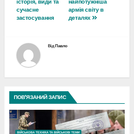
історія, види та
найпотужніша
сучасне
армія світу в
застосування
деталях
Від
Павло
ПОВ’ЯЗАНИЙ ЗАПИС
ВІЙСЬКОВА ТЕХНІКА ТА ВІЙСЬКОВІ ТЕМИ