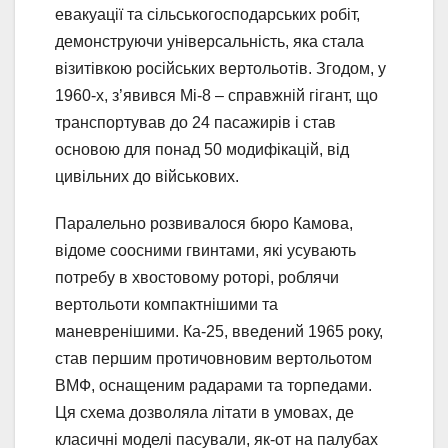
евакуації та сільськогосподарських робіт,
демонструючи універсальність, яка стала
візитівкою російських вертольотів. Згодом, у
1960-х, з’явився Мі-8 – справжній гігант, що
транспортував до 24 пасажирів і став
основою для понад 50 модифікацій, від
цивільних до військових.
Паралельно розвивалося бюро Камова,
відоме соосними гвинтами, які усувають
потребу в хвостовому роторі, роблячи
вертольоти компактнішими та
маневренішими. Ка-25, введений 1965 року,
став першим протичовновим вертольотом
ВМФ, оснащеним радарами та торпедами.
Ця схема дозволяла літати в умовах, де
класичні моделі пасували, як-от на палубах