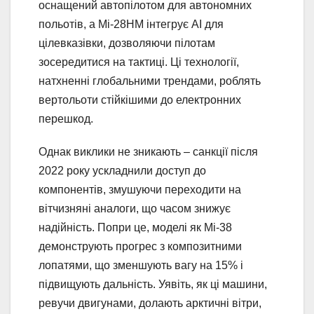
оснащений автопілотом для автономних
польотів, а Мі-28НМ інтегрує AI для
цілевказівки, дозволяючи пілотам
зосередитися на тактиці. Ці технології,
натхненні глобальними трендами, роблять
вертольоти стійкішими до електронних
перешкод.
Однак виклики не зникають – санкції після
2022 року ускладнили доступ до
компонентів, змушуючи переходити на
вітчизняні аналоги, що часом знижує
надійність. Попри це, моделі як Мі-38
демонструють прогрес з композитними
лопатями, що зменшують вагу на 15% і
підвищують дальність. Уявіть, як ці машини,
ревучи двигунами, долають арктичні вітри,