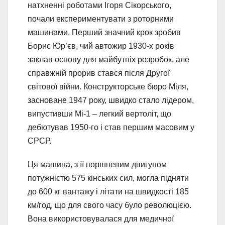
натхненні роботами Ігоря Сікорського,
почали експериментувати з роторними
машинами. Перший значний крок зробив
Борис Юр’єв, чий автожир 1930-х років
заклав основу для майбутніх розробок, але
справжній прорив стався після Другої
світової війни. Конструкторське бюро Міля,
засноване 1947 року, швидко стало лідером,
випустивши Мі-1 – легкий вертоліт, що
дебютував 1950-го і став першим масовим у
СРСР.
Ця машина, з її поршневим двигуном
потужністю 575 кінських сил, могла підняти
до 600 кг вантажу і літати на швидкості 185
км/год, що для свого часу було революцією.
Вона використовувалася для медичної