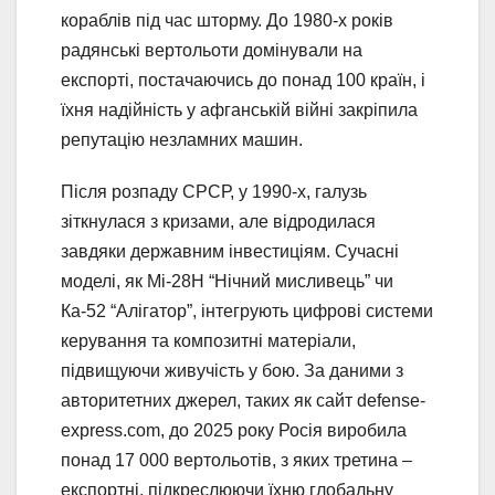
кораблів під час шторму. До 1980-х років
радянські вертольоти домінували на
експорті, постачаючись до понад 100 країн, і
їхня надійність у афганській війні закріпила
репутацію незламних машин.
Після розпаду СРСР, у 1990-х, галузь
зіткнулася з кризами, але відродилася
завдяки державним інвестиціям. Сучасні
моделі, як Мі-28Н “Нічний мисливець” чи
Ка-52 “Алігатор”, інтегрують цифрові системи
керування та композитні матеріали,
підвищуючи живучість у бою. За даними з
авторитетних джерел, таких як сайт defense-
express.com, до 2025 року Росія виробила
понад 17 000 вертольотів, з яких третина –
експортні, підкреслюючи їхню глобальну