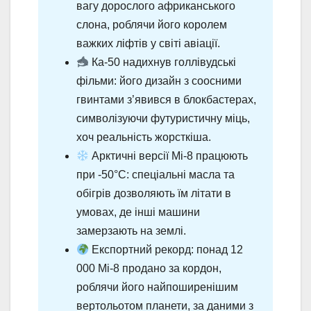
вагу дорослого африканського
слона, роблячи його королем
важких ліфтів у світі авіації.
Ка-50 надихнув голлівудські
фільми: його дизайн з соосними
гвинтами з’явився в блокбастерах,
символізуючи футуристичну міць,
хоч реальність жорсткіша.
Арктичні версії Мі-8 працюють
при -50°C: спеціальні масла та
обігрів дозволяють їм літати в
умовах, де інші машини
замерзають на землі.
Експортний рекорд: понад 12
000 Мі-8 продано за кордон,
роблячи його найпоширенішим
вертольотом планети, за даними з