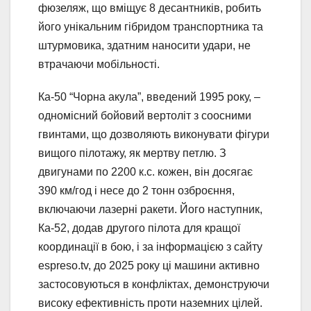
фюзеляж, що вміщує 8 десантників, робить
його унікальним гібридом транспортника та
штурмовика, здатним наносити удари, не
втрачаючи мобільності.
Ка-50 “Чорна акула”, введений 1995 року, –
одномісний бойовий вертоліт з соосними
гвинтами, що дозволяють виконувати фігури
вищого пілотажу, як мертву петлю. З
двигунами по 2200 к.с. кожен, він досягає
390 км/год і несе до 2 тонн озброєння,
включаючи лазерні ракети. Його наступник,
Ка-52, додав другого пілота для кращої
координації в бою, і за інформацією з сайту
espreso.tv, до 2025 року ці машини активно
застосовуються в конфліктах, демонструючи
високу ефективність проти наземних цілей.