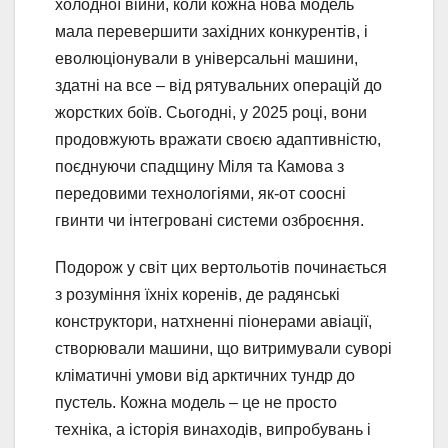
холодної війни, коли кожна нова модель
мала перевершити західних конкурентів, і
еволюціонували в універсальні машини,
здатні на все – від рятувальних операцій до
жорстких боїв. Сьогодні, у 2025 році, вони
продовжують вражати своєю адаптивністю,
поєднуючи спадщину Міля та Камова з
передовими технологіями, як-от соосні
гвинти чи інтегровані системи озброєння.
Подорож у світ цих вертольотів починається
з розуміння їхніх коренів, де радянські
конструктори, натхненні піонерами авіації,
створювали машини, що витримували суворі
кліматичні умови від арктичних тундр до
пустель. Кожна модель – це не просто
техніка, а історія винаходів, випробувань і