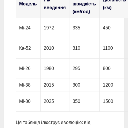
Модель
швидкість
введення
(км)
(км/год)
Мі-24
1972
335
450
Ка-52
2010
310
1100
Мі-26
1980
295
800
Мі-38
2015
300
1200
Мі-80
2025
350
1500
Ця таблиця ілюструє еволюцію: від