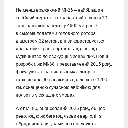
Не менш вражаючий Мі-26 – найбільший
серійний вертоліт світу, здатний підняти 20
тонн вантажу на висоту 4600 метрів. З
вісьмома лопатями головного ротора
діаметром 32 метри, він використовується
для важких транспортних завдань, від
будівництва до евакуації в зонах лих. Новіші
розробки, як Мі-38, представлений 2015 року,
фокусуються на цивільному секторі з
кабіною для 30 пасажирів і дальністю 1200
км, оснащеною сучасною авіонікою для
польотів у складних умовах.
А от Мі-80, анонсований 2025 року, обіцяє
революцію як багатоцільовий вертоліт з
гібридними двигунами, що поєднують