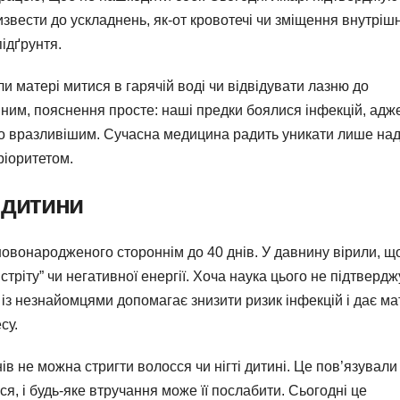
звести до ускладнень, як-от кровотечі чи зміщення внутрішн
підґрунтя.
ли матері митися в гарячій воді чи відвідувати лазню до
вним, пояснення просте: наші предки боялися інфекцій, адж
іло вразливішим. Сучасна медицина радить уникати лише на
ріоритетом.
 дитини
вонародженого стороннім до 40 днів. У давнину вірили, щ
тріту” чи негативної енергії. Хоча наука цього не підтвердж
із незнайомцями допомагає знизити ризик інфекцій і дає ма
су.
в не можна стригти волосся чи нігті дитині. Це пов’язували
я, і будь-яке втручання може її послабити. Сьогодні це