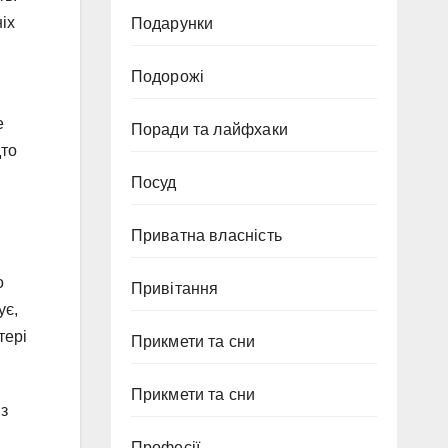
іх
Подарунки
Подорожі
е
Поради та лайфхаки
дто
Посуд
Приватна власність
о
Привітання
ує,
тері
Прикмети та сни
Прикмети та сни
 з
Професії