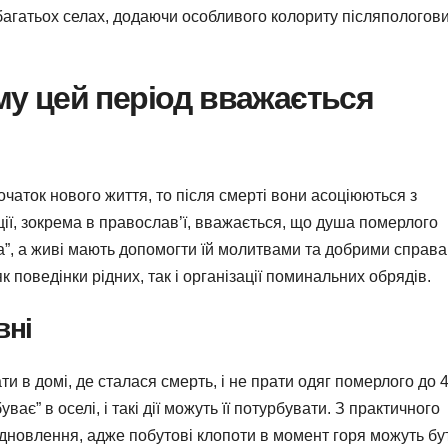
багатьох селах, додаючи особливого колориту післяпологов
ому цей період вважається
чаток нового життя, то після смерті вони асоціюються з
ії, зокрема в православ’ї, вважається, що душа померлого
а”, а живі мають допомогти їй молитвами та добрими справа
 поведінки рідних, так і організації поминальних обрядів.
вні
 в домі, де сталася смерть, і не прати одяг померлого до 
є” в оселі, і такі дії можуть її потурбувати. З практичного
відновлення, адже побутові клопоти в момент горя можуть бу