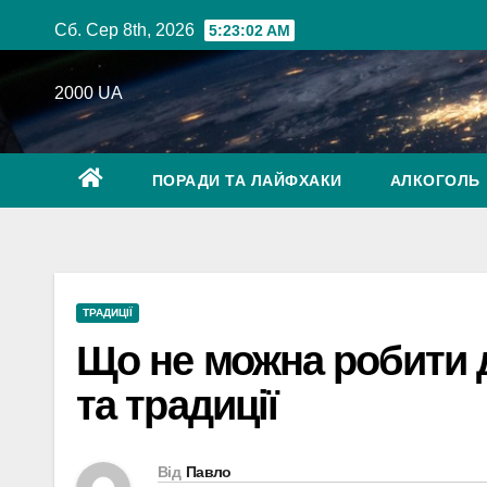
Перейти
Сб. Сер 8th, 2026
5:23:03 AM
до
вмісту
2000 UA
ПОРАДИ ТА ЛАЙФХАКИ
АЛКОГОЛЬ
ТРАДИЦІЇ
Що не можна робити д
та традиції
Від
Павло