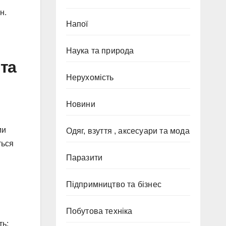
н.
Напої
Наука та природа
 та
Нерухомість
Новини
ми
Одяг, взуття , аксесуари та мода
ться
Паразити
Підпримництво та бізнес
Побутова техніка
ть: