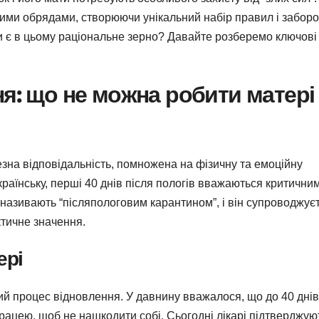
ими обрядами, створюючи унікальний набір правил і заборо
и є в цьому раціональне зерно? Давайте розберемо ключові
я: що не можна робити матері
зна відповідальність, помножена на фізичну та емоційну
країнську, перші 40 днів після пологів вважаються критични
о називають “післяпологовим карантином”, і він супроводжує
ктичне значення.
ері
ий процес відновлення. У давнину вважалося, що до 40 днів
ацею, щоб не нашкодити собі. Сьогодні лікарі підтверджую