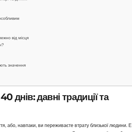
 особливим
лежно від місця
н?
мають значення
0 днів: давні традиції та
ття, або, навпаки, ви переживаєте втрату близької людини. Е