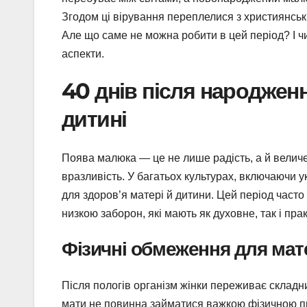
Згодом ці вірування переплелися з християнськ
Але що саме не можна робити в цей період? І ч
аспекти.
40 днів після народженн
дитині
Поява малюка — це не лише радість, а й величе
вразливість. У багатьох культурах, включаючи у
для здоров’я матері й дитини. Цей період част
низкою заборон, які мають як духовне, так і пра
Фізичні обмеження для мат
Після пологів організм жінки переживає складн
мати не повинна займатися важкою фізичною пр