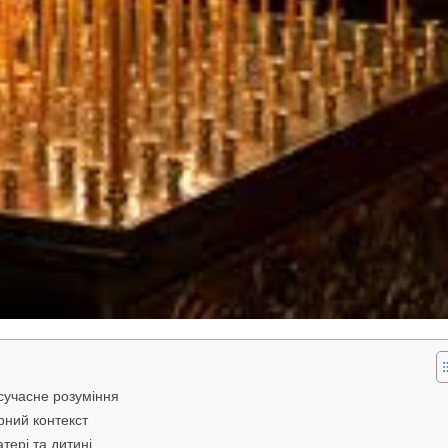
 сучасне розуміння
урний контекст
тері та дитині