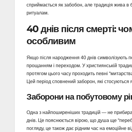
сприймається як забобон, але традиція жива в 
ритуалам.
40 днів після смерті: ч
особливим
Якщо після народження 40 днів символізують по
прощанням і переходом. У християнській традиц
протягом цього часу проходить певні “митарств
Цей період сповнений заборон, які стосуються як
Заборони на побутовому рі
Одна з найпоширеніших традицій — не прибирати
днів. Це пояснюється вірою, що душа ще “перебува
погляду, це також дає рідним час на емоційне 