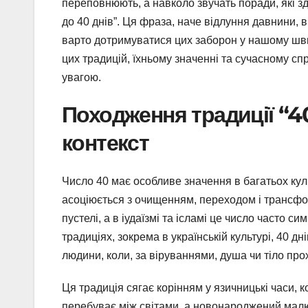
переповнюють, а навколо звучать поради, які з
до 40 днів”. Ця фраза, наче відлуння давнини, в
варто дотримуватися цих заборон у нашому шви
цих традицій, їхньому значенні та сучасному сп
увагою.
Походження традиції “40
контекст
Число 40 має особливе значення в багатьох куль
асоціюється з очищенням, переходом і трансформ
пустелі, а в іудаїзмі та ісламі це число часто 
традиціях, зокрема в українській культурі, 40 д
людини, коли, за віруваннями, душа чи тіло пр
Ця традиція сягає корінням у язичницькі часи, 
перебуває між світами, а новонароджений малюк