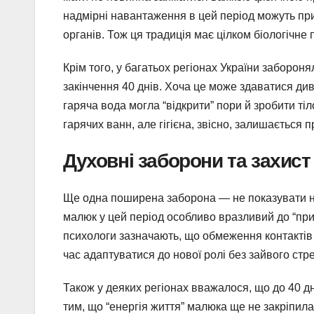
надмірні навантаження в цей період можуть при
органів. Тож ця традиція має цілком біологічне 
Крім того, у багатьох регіонах України забороня
закінчення 40 днів. Хоча це може здаватися ди
гаряча вода могла “відкрити” пори й зробити т
гарячих ванн, але гігієна, звісно, залишається п
Духовні заборони та захист
Ще одна поширена заборона — не показувати но
малюк у цей період особливо вразливий до “прис
психологи зазначають, що обмеження контактів 
час адаптуватися до нової ролі без зайвого стре
Також у деяких регіонах вважалося, що до 40 дні
тим, що “енергія життя” малюка ще не закріпилас