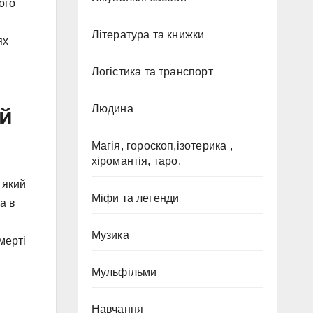
ого
Література та книжки
ях
Логістика та транспорт
ий
Людина
Магія, гороскоп,ізотерика ,
хіромантія, таро.
 який
Міфи та легенди
а в
Музика
мерті
Мульфільми
Навчання