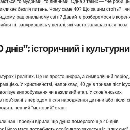
даються то мудрими, то дивними. Одна з таких — “не роби ць
икликає безліч питань. Чому саме 40? Що за цим стоїть? І чи
дкому, раціональному світі? Давайте розберемося в корен
рийнятті, занурившись у деталі, які часто залишаються поза
 днів”: історичний і культурн
турах і релігіях. Це не просто цифра, а символічний період,
ацією. У християнстві, наприклад, 40 днів тривав піст Ісус
символізує випробування чи важливий етап. У слов’янських
нів пов’язані з періодом після народження дитини або після с
оходять певний “межовий” етап.
коли наші предки вірили, що душа померлого ще 40 днів
 і його мати потребують особливого захисту від “злих сил”.