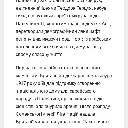
Наприкінці XIX століття сіоністський рух,
натхненний ідеями Теодора Герцля, набув
сили, спонукаючи євреїв емігрувати до
Палестини. Ці хвилі імміграції, відомі як Алії,
перетворили демографічний ландшафт
регіону, викликаючи перші тертя з арабським
населенням, яке бачило в цьому загрозу
своєму способу життя.
Перша світова війна стала поворотним
моментом. Британська декларація Бальфура
1917 року обіцяла підтримку створенню
“національного дому для єврейського
народу” в Палестині, що розпалило надії
сіоністів, але обурило арабів. Після розпаду
Османської імперії Ліга Націй надала
Британії мандат на управління Палестиною,