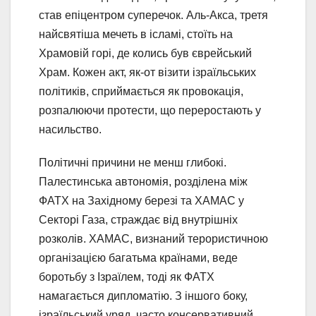
став епіцентром суперечок. Аль-Акса, третя
найсвятіша мечеть в ісламі, стоїть на
Храмовій горі, де колись був єврейський
Храм. Кожен акт, як-от візити ізраїльських
політиків, сприймається як провокація,
розпалюючи протести, що переростають у
насильство.
Політичні причини не менш глибокі.
Палестинська автономія, розділена між
ФАТХ на Західному березі та ХАМАС у
Секторі Газа, страждає від внутрішніх
розколів. ХАМАС, визнаний терористичною
організацією багатьма країнами, веде
боротьбу з Ізраїлем, тоді як ФАТХ
намагається дипломатію. З іншого боку,
ізраїльський уряд, часто консервативний,