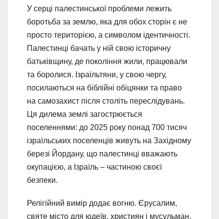
У серці палестинської проблеми лежить
боротьба за землю, яка для обох сторін є не
просто територією, а символом ідентичності.
Палестинці бачать у ній свою історичну
батьківщину, де покоління жили, працювали
та боролися. Ізраїльтяни, у свою чергу,
посилаються на біблійні обіцянки та право
на самозахист після століть переслідувань.
Ця дилема землі загострюється
поселеннями: до 2025 року понад 700 тисяч
ізраїльських поселенців живуть на Західному
березі Йордану, що палестинці вважають
окупацією, а Ізраїль – частиною своєї
безпеки.
Релігійний вимір додає вогню. Єрусалим,
святе місто для юдеїв, християн і мусульман,