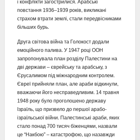
і конфлікти загострилися. Арабські
повстання 1936–1939 років, викликані
страхом втрати землі, стали передвісниками
більших бурь.
Друга світова війна та Голокост додали
емоційного палива. У 1947 році ООН
запропонувала план розділу Палестини на
дві держави – єврейську та арабську, з
Єрусалимом під міжнародним контролем.
Євреї прийняли план, але араби відкинули,
вважаючи його несправедливим. 14 травня
1948 року було проголошено державу
Ізраїль, що призвело до першої арабо-
ізраїльської війни. Палестинські араби, яких
стало понад 700 тисяч біженцями, назвали
це “Накбою” – катастрофою, що назавжди