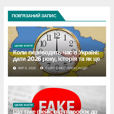
ПОВ’ЯЗАНИЙ ЗАПИС
ЦІКАВІ ФАКТИ
Коли переводять час в Україні:
дати 2026 року, історія та як це
впливає на життя
ЛИП 6, 2026
СЕРГІЄНКО ОЛЕКСАНДР
ЦІКАВІ ФАКТИ
Що таке фейк: від підробок до