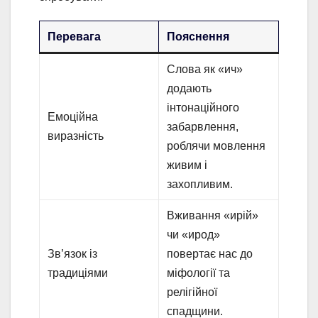
Перевага
Пояснення
Слова як «ич»
додають
інтонаційного
Емоційна
забарвлення,
виразність
роблячи мовлення
живим і
захопливим.
Вживання «ирій»
чи «ирод»
Зв’язок із
повертає нас до
традиціями
міфології та
релігійної
спадщини.