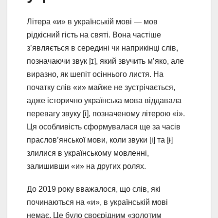
Літера «и» в українській мові — мов
рідкісний гість на святі. Вона частіше
з’являється в середині чи наприкінці слів,
позначаючи звук [ɪ], який звучить м’яко, але
виразно, як шепіт осіннього листя. На
початку слів «и» майже не зустрічається,
адже історично українська мова віддавала
перевагу звуку [і], позначеному літерою «і».
Ця особливість сформувалася ще за часів
праслов’янської мови, коли звуки [i] та [ɨ]
злилися в українському мовленні,
залишивши «и» на других ролях.
До 2019 року вважалося, що слів, які
починаються на «и», в українській мові
немає. Це було своєрідним «золотим