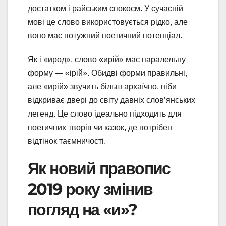
достатком і райським спокоєм. У сучасній
мові це слово використовується рідко, але
воно має потужний поетичний потенціал.
Як і «ирод», слово «ирій» має паралельну
форму — «ірій». Обидві форми правильні,
але «ирій» звучить більш архаїчно, ніби
відкриває двері до світу давніх слов’янських
легенд. Це слово ідеально підходить для
поетичних творів чи казок, де потрібен
відтінок таємничості.
Як новий правопис
2019 року змінив
погляд на «и»?