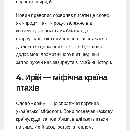
справжній ирод!»
Новий правопис дозволяє писати це слово
як «ирод», так і «ірод», залежно від
контексту. Форма з «и» ближча до
староукраїнської вимови, що зберігалася в
діалектах і церковних текстах. Це слово
додає мові драматичного відтінку, ніби
запрошуючи нас зазирнути в глибини історії.
4. Ирій — міфічна країна
птахів
Слово «ирій» — це справжня перлина
української міфології. Воно позначає казкову
країну, куди, за повір’ями, відлітають птахи
на зиму. Ирій асоціюється з теплом,