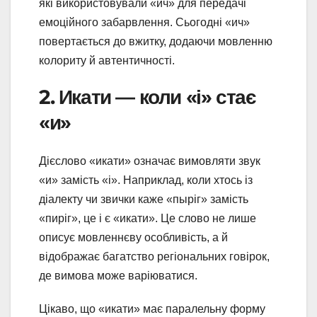
які використовували «ич» для передачі
емоційного забарвлення. Сьогодні «ич»
повертається до вжитку, додаючи мовленню
колориту й автентичності.
2. Икати — коли «і» стає
«и»
Дієслово «икати» означає вимовляти звук
«и» замість «і». Наприклад, коли хтось із
діалекту чи звички каже «пыріг» замість
«пиріг», це і є «икати». Це слово не лише
описує мовленнєву особливість, а й
відображає багатство регіональних говірок,
де вимова може варіюватися.
Цікаво, що «икати» має паралельну форму