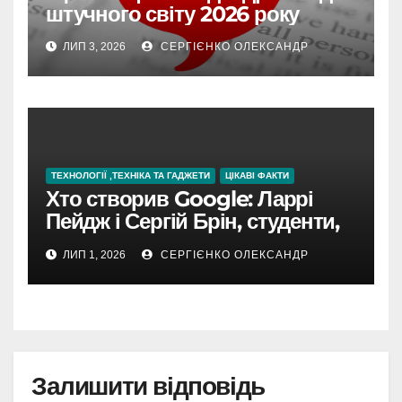
штучного світу 2026 року
ЛИП 3, 2026
СЕРГІЄНКО ОЛЕКСАНДР
ТЕХНОЛОГІЇ ,ТЕХНІКА ТА ГАДЖЕТИ
ЦІКАВІ ФАКТИ
Хто створив Google: Ларрі
Пейдж і Сергій Брін, студенти,
чия ідея підкорила інтернет
ЛИП 1, 2026
СЕРГІЄНКО ОЛЕКСАНДР
Залишити відповідь