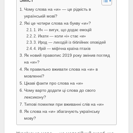
Зміст
Чому слова на «и» — це рідкість в
українській мові?
Які це чотири слова на букву «и»?
1. Ич — вигук, що додає емоцій
2. Икати — коли «і» стає «и»
3. Ирод — лиходій із біблійних оповідей
4. Ирій — міфічна країна птахів
Як новий правопис 2019 року змінив погляд
на «и»?
Як правильно вживати слова на «и» в
мовленні?
Цікаві факти про слова на «и»
Чому варто додати ці слова до свого
лексикону?
Типові помилки при вживанні слів на «и»
Як слова на «и» збагачують українську
мову?