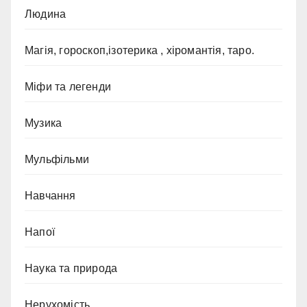
Людина
Магія, гороскоп,ізотерика , хіромантія, таро.
Міфи та легенди
Музика
Мульфільми
Навчання
Напої
Наука та природа
Нерухомість