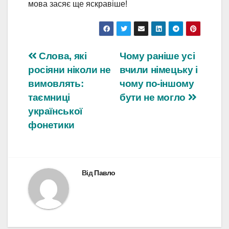
мова засяє ще яскравіше!
Навігація
Слова, які
Чому раніше усі
росіяни ніколи не
вчили німецьку і
записів
вимовлять:
чому по-іншому
таємниці
бути не могло
української
фонетики
Від
Павло