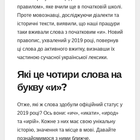
правилом», яке вчили ще в початковій школі.
Проте мовознавці, досліджуючи діалекти та
історичні тексти, виявили, що наші пращури
таки вживали слова з початковим «и». Новий
правопис, ухвалений у 2019 році, повернув
ці слова до активного вжитку, визнавши їх
частиною сучасної української лексики.
Які це чотири слова на
букву «и»?
Отже, які ж слова здобули офіційний статус у
2019 році? Ось вони: «ич», «икати», «ирод»
та «ирій». Кожне з них має свою унікальну
історію, значення та місце в мові. Давайте
познайомимося з ними ближче.