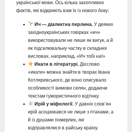
української мови. Ось кілька захопливих
фактів, які відкриють вам їх із нового боку:
Ич — діалектна перлина.
У деяких
західноукраїнських говірках «ич»
використовували не лише як вигук, а й
як підсилювальну частку в складних
висловах, наприклад, «Ич тобі на!»
Икати в літературі.
Дієслово
«икати» можна знайти в творах Івана
Котляревського, де воно описувало
особливості вимови селян, додаючи
текстам гумористичного відтінку.
Ирій у міфології.
У давніх слов’ян
ирій асоціювався не лише з птахами, а
й із душами померлих, які
відправлялися в райську країну.