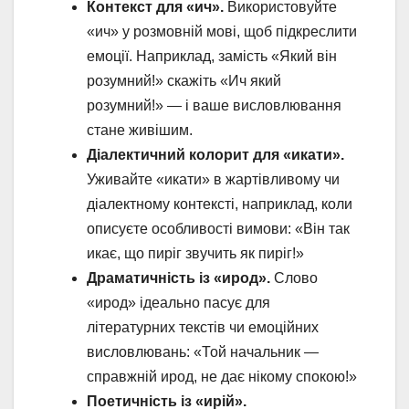
Контекст для «ич».
Використовуйте
«ич» у розмовній мові, щоб підкреслити
емоції. Наприклад, замість «Який він
розумний!» скажіть «Ич який
розумний!» — і ваше висловлювання
стане живішим.
Діалектичний колорит для «икати».
Уживайте «икати» в жартівливому чи
діалектному контексті, наприклад, коли
описуєте особливості вимови: «Він так
икає, що пиріг звучить як пиріг!»
Драматичність із «ирод».
Слово
«ирод» ідеально пасує для
літературних текстів чи емоційних
висловлювань: «Той начальник —
справжній ирод, не дає нікому спокою!»
Поетичність із «ирій».