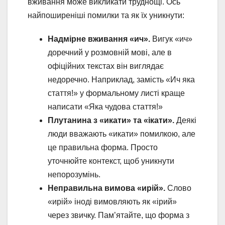
вживання може викликати труднощі. Ось
найпоширеніші помилки та як їх уникнути:
Надмірне вживання «ич».
Вигук «ич»
доречний у розмовній мові, але в
офіційних текстах він виглядає
недоречно. Наприклад, замість «Ич яка
стаття!» у формальному листі краще
написати «Яка чудова стаття!»
Плутанина з «икати» та «ікати».
Деякі
люди вважають «икати» помилкою, але
це правильна форма. Просто
уточнюйте контекст, щоб уникнути
непорозумінь.
Неправильна вимова «ирій».
Слово
«ирій» іноді вимовляють як «ірий»
через звичку. Пам’ятайте, що форма з