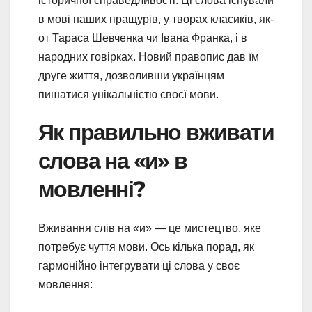
історичної справедливості. Ці слова існували
в мові наших пращурів, у творах класиків, як-
от Тараса Шевченка чи Івана Франка, і в
народних говірках. Новий правопис дав їм
друге життя, дозволивши українцям
пишатися унікальністю своєї мови.
Як правильно вживати
слова на «и» в
мовленні?
Вживання слів на «и» — це мистецтво, яке
потребує чуття мови. Ось кілька порад, як
гармонійно інтегрувати ці слова у своє
мовлення: