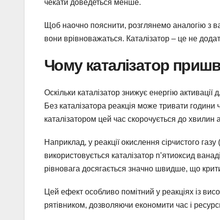
чекати доведеться менше.
Щоб наочно пояснити, розглянемо аналогію з ва
вони врівноважаться. Каталізатор – це не додат
Чому каталізатор приш
Оскільки каталізатор знижує енергію активації 
Без каталізатора реакція може тривати години ч
каталізатором цей час скорочується до хвилин 
Наприклад, у реакції окислення сірчистого газу 
використовується каталізатор п’ятиоксид ванаді
рівновага досягається значно швидше, що крит
Цей ефект особливо помітний у реакціях із висо
рятівником, дозволяючи економити час і ресурс