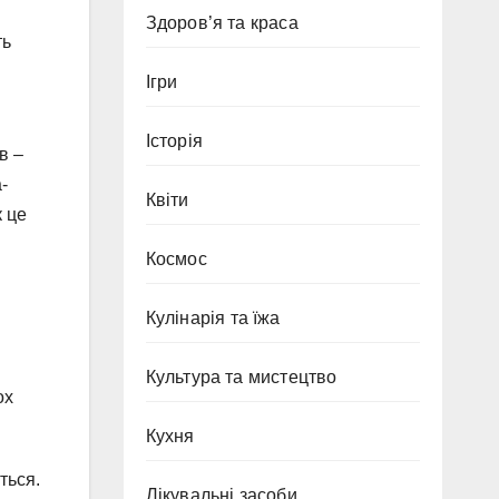
Здоров’я та краса
ть
Ігри
Історія
в –
-
Квіти
к це
Космос
Кулінарія та їжа
Культура та мистецтво
ох
Кухня
ться.
Лікувальні засоби