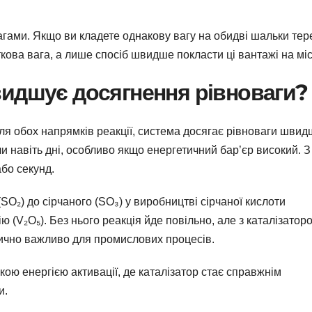
гами. Якщо ви кладете однакову вагу на обидві шальки тере
кова вага, а лише спосіб швидше покласти ці вантажі на міс
видшує досягнення рівноваги?
для обох напрямків реакції, система досягає рівноваги швид
и навіть дні, особливо якщо енергетичний бар’єр високий. З
або секунд.
(SO₂) до сірчаного (SO₃) у виробництві сірчаної кислоти
ю (V₂O₅). Без нього реакція йде повільно, але з каталізатор
ично важливо для промислових процесів.
кою енергією активації, де каталізатор стає справжнім
и.