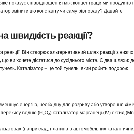
 яке показує співвідношення між концентраціями продуктів і
ізатор змінити цю константу чи саму рівновагу? Давайте
на швидкість реакції?
ної реакції. Він створює альтернативний шлях реакції з нижч
, що ви хочете дістатися до сусіднього міста. Є два шляхи: 
 тунель. Каталізатор – це той тунель, який робить подорож
зменшує енергію, необхідну для розриву або утворення хімі
я перекису водню (H₂O₂) каталізатор марганець(IV) оксид (Mn
лізаторах (наприклад, платина в автомобільних каталітични