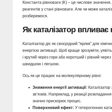
Константа рівноваги (K) – це числове значення,
реагентів у стані рівноваги. Але чи може катал
розберемося.
Як каталізатор впливає 
Каталізатор діє як своєрідний “ярлик” для хіміч
енергією активації. Щоб краще зрозуміти, уявіть
і крутий через гори або коротший і рівний через
швидшою і легшою.
Ось як це працює на молекулярному рівні:
Зниження енергії активації:
Каталізатор 
зв’язків. Наприклад, у реакції розкладанн
значно прискорює процес.
Поверхневий ефект:
У гетерогенних ката