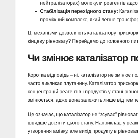
нейтралізаторах) молекули реагентів адсо
Стабілізація перехідного стану:
Каталіза
проміжний комплекс, який легше трансфор
Ці механізми дозволяють каталізатору прискорюв
кінцеву рівновагу? Перейдемо до головного пи
Чи змінює каталізатор п
Коротка відповідь – ні, каталізатор не змінює п
часто викликає плутанину. Каталізатор прискорю
концентрацій реагентів і продуктів у стані рів
змінюється, адже вона залежить лише від темпер
Це означає, що каталізатор не “зсуває” рівноваг
швидше досягти цього стану. Наприклад, у реакц
утворення аміаку, але вихід продукту в рівноваж