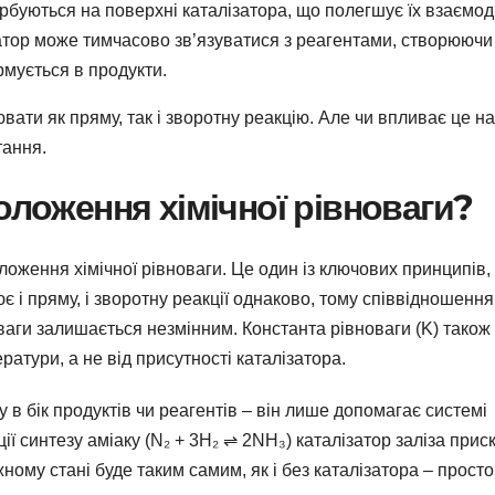
рбуються на поверхні каталізатора, що полегшує їх взаємод
тор може тимчасово зв’язуватися з реагентами, створюючи
мується в продукти.
ати як пряму, так і зворотну реакцію. Але чи впливає це на
тання.
оложення хімічної рівноваги?
оложення хімічної рівноваги. Це один із ключових принципів,
є і пряму, і зворотну реакції однаково, тому співвідношення
новаги залишається незмінним. Константа рівноваги (K) також
атури, а не від присутності каталізатора.
у в бік продуктів чи реагентів – він лише допомагає системі
ії синтезу аміаку (N₂ + 3H₂ ⇌ 2NH₃) каталізатор заліза при
ному стані буде таким самим, як і без каталізатора – просто