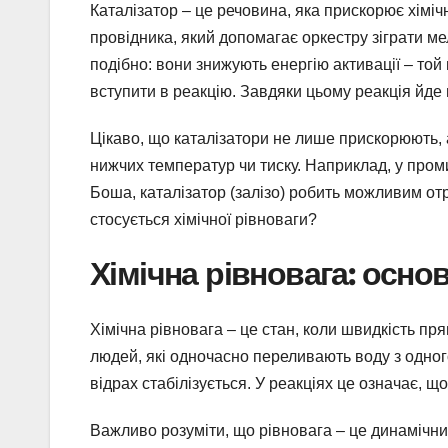
Каталізатор – це речовина, яка прискорює хіміч
провідника, який допомагає оркестру зіграти м
подібно: вони знижують енергію активації – то
вступити в реакцію. Завдяки цьому реакція йде
Цікаво, що каталізатори не лише прискорюють, 
нижчих температур чи тиску. Наприклад, у пром
Боша, каталізатор (залізо) робить можливим от
стосується хімічної рівноваги?
Хімічна рівновага: основ
Хімічна рівновага – це стан, коли швидкість пря
людей, які одночасно переливають воду з одного
відрах стабілізується. У реакціях це означає, щ
Важливо розуміти, що рівновага – це динамічни