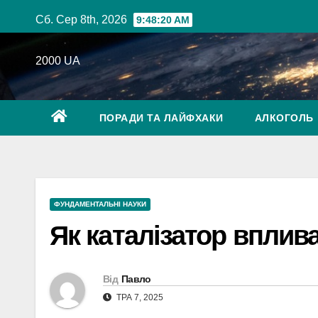
Перейти
Сб. Сер 8th, 2026
9:48:21 AM
до
вмісту
2000 UA
ПОРАДИ ТА ЛАЙФХАКИ
АЛКОГОЛЬ
ФУНДАМЕНТАЛЬНІ НАУКИ
Як каталізатор вплива
Від
Павло
ТРА 7, 2025