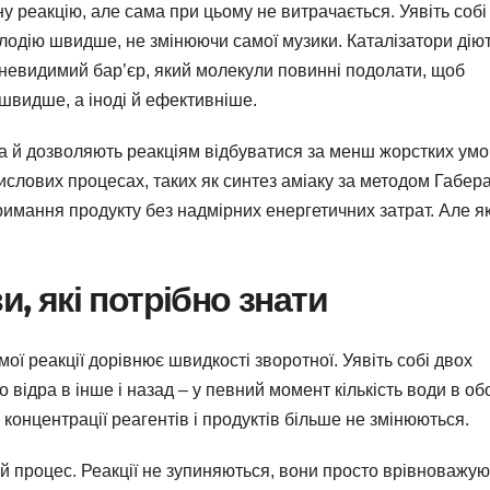
ну реакцію, але сама при цьому не витрачається. Уявіть собі
елодію швидше, не змінюючи самої музики. Каталізатори дію
й невидимий бар’єр, який молекули повинні подолати, щоб
 швидше, а іноді й ефективніше.
а й дозволяють реакціям відбуватися за менш жорстких умо
ислових процесах, таких як синтез аміаку за методом Габера
римання продукту без надмірних енергетичних затрат. Але я
и, які потрібно знати
мої реакції дорівнює швидкості зворотної. Уявіть собі двох
 відра в інше і назад – у певний момент кількість води в об
о концентрації реагентів і продуктів більше не змінюються.
й процес. Реакції не зупиняються, вони просто врівноважую