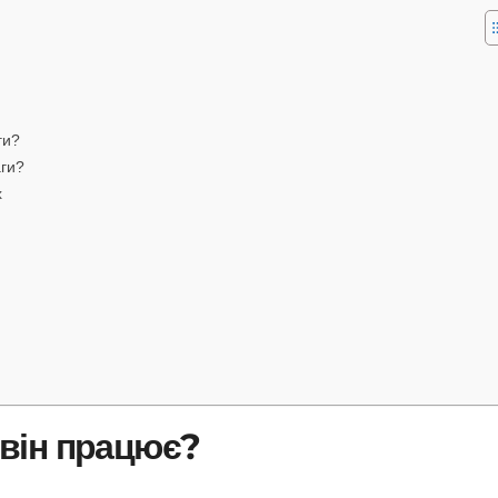
ги?
аги?
х
к він працює?