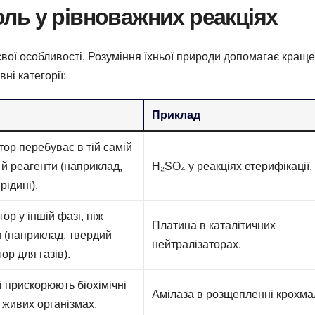
роль у рівноважних реакціях
 свої особливості. Розуміння їхньої природи допомагає краще
ні категорії:
Приклад
тор перебуває в тій самій
 й реагенти (наприклад,
H₂SO₄ у реакціях етерифікації.
рідині).
тор у іншій фазі, ніж
Платина в каталітичних
 (наприклад, твердий
нейтралізаторах.
ор для газів).
кі прискорюють біохімічні
Амілаза в розщепленні крохма
в живих організмах.