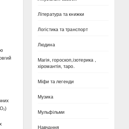
Література та книжки
Логістика та транспорт
Людина
ою
довгий
Магія, гороскоп,ізотерика ,
хіромантія, таро.
Міфи та легенди
Музика
чних
O₂)
Мульфільми
х
Навчання