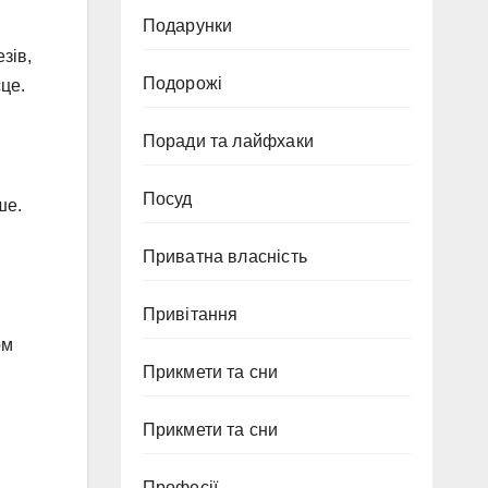
Подарунки
зів,
Подорожі
це.
Поради та лайфхаки
Посуд
ше.
Приватна власність
Привітання
ом
Прикмети та сни
Прикмети та сни
Професії