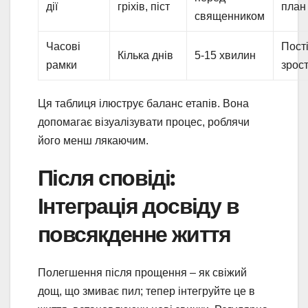
дії
гріхів, піст
план
священником
Часові
Пост
Кілька днів
5-15 хвилин
рамки
зрос
Ця таблиця ілюструє баланс етапів. Вона
допомагає візуалізувати процес, роблячи
його менш лякаючим.
Після сповіді:
Інтеграція досвіду в
повсякденне життя
Полегшення після прощення – як свіжий
дощ, що змиває пил; тепер інтегруйте це в