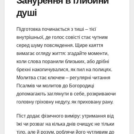
Занурення в глибини
душі
Підготовка починається з тиші – тієї
внутрішньої, де голос совісті стає чутним
серед шуму повсякдення. Щире каяття
вимагає огляду життя: згадайте моменти,
коли слова поранили близьких, або дрібні
брехні накопичувалися, як пил на полицях.
Молитва стає ключем – регулярні читання
Псалмів чи молитов до Богородиці
допомагають заглянути в себе, розкриваючи
головну гріховну недугу, як приховану рану.
Піст додає фізичного виміру: утримання від
їжі чи розваг на кілька днів очищує не тільки
тіло, але й розум, роблячи його чутливим до