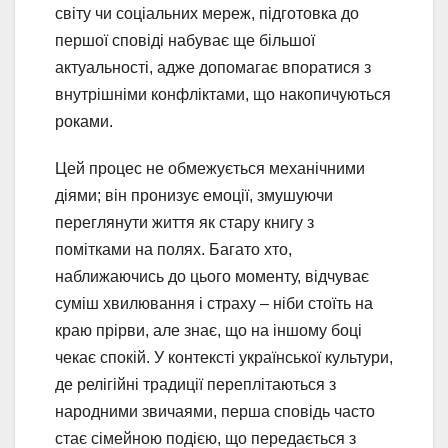
світу чи соціальних мереж, підготовка до
першої сповіді набуває ще більшої
актуальності, адже допомагає впоратися з
внутрішніми конфліктами, що накопичуються
роками.
Цей процес не обмежується механічними
діями; він пронизує емоції, змушуючи
переглянути життя як стару книгу з
помітками на полях. Багато хто,
наближаючись до цього моменту, відчуває
суміш хвилювання і страху – ніби стоїть на
краю прірви, але знає, що на іншому боці
чекає спокій. У контексті української культури,
де релігійні традиції переплітаються з
народними звичаями, перша сповідь часто
стає сімейною подією, що передається з