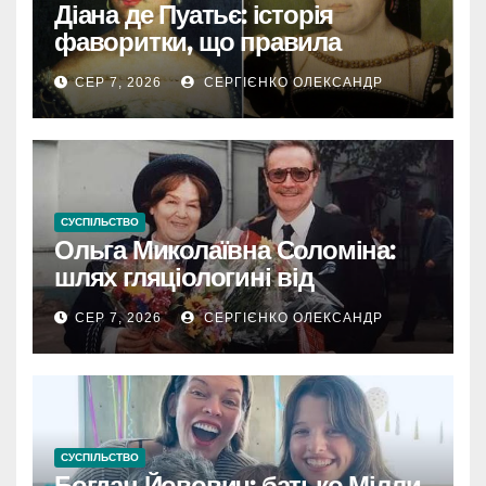
Діана де Пуатьє: історія
фаворитки, що правила
Францією
СЕР 7, 2026
СЕРГІЄНКО ОЛЕКСАНДР
СУСПІЛЬСТВО
Ольга Миколаївна Соломіна:
шлях гляціологині від
експедиційної кухарки до
СЕР 7, 2026
СЕРГІЄНКО ОЛЕКСАНДР
директора Інституту географії
РАН
СУСПІЛЬСТВО
Богдан Йовович: батько Мілли