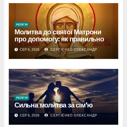
РЕЛІГІЯ
Молитва до святої Матрони
про допомогу: як правильно
звертатися
СЕР 6, 2026
СЕРГІЄНКО ОЛЕКСАНДР
РЕЛІГІЯ
Сильна молитва за сім’ю
СЕР 6, 2026
СЕРГІЄНКО ОЛЕКСАНДР