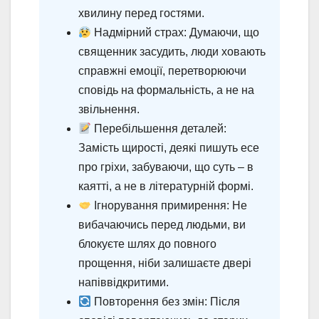
хвилину перед гостями.
Надмірний страх: Думаючи, що
священник засудить, люди ховають
справжні емоції, перетворюючи
сповідь на формальність, а не на
звільнення.
Перебільшення деталей:
Замість щирості, деякі пишуть есе
про гріхи, забуваючи, що суть – в
каятті, а не в літературній формі.
Ігнорування примирення: Не
вибачаючись перед людьми, ви
блокуєте шлях до повного
прощення, ніби залишаєте двері
напіввідкритими.
Повторення без змін: Після