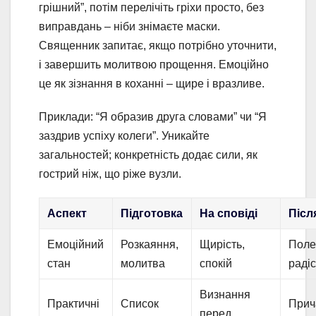
грішний”, потім перелічіть гріхи просто, без
виправдань – ніби знімаєте маски.
Священник запитає, якщо потрібно уточнити,
і завершить молитвою прощення. Емоційно
це як зізнання в коханні – щире і вразливе.
Приклади: “Я образив друга словами” чи “Я
заздрив успіху колеги”. Уникайте
загальностей; конкретність додає сили, як
гострий ніж, що ріже вузли.
Аспект
Підготовка
На сповіді
Післ
Емоційний
Розкаяння,
Щирість,
Поле
стан
молитва
спокій
радіс
Визнання
Практичні
Список
Прич
перед