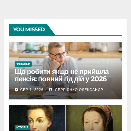
YOU MISSED
ФІНАНСИ
Що робити якщо не прийшла
пенсія: повний гід дій у 2026
році
СЕР 7, 2026
СЕРГІЄНКО ОЛЕКСАНДР
ІСТОРІЯ