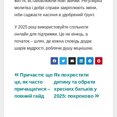
життя, встановлюючи нові звички. Регулярна
молитва і добрі справи закріплюють зміни,
ніби саджаєте насіння в удобрений ґрунт.
У 2025 році використовуйте спільноти
онлайн для підтримки. Це не кінець, а
початок – шлях, де кожна сповідь додає
шарів мудрості, роблячи душу міцнішою.
Навігація
Причастя: що
Як похрестити
це, як часто
дитину та обрати
записів
причащатися –
хресних батьків у
повний гайд
2025: покроково