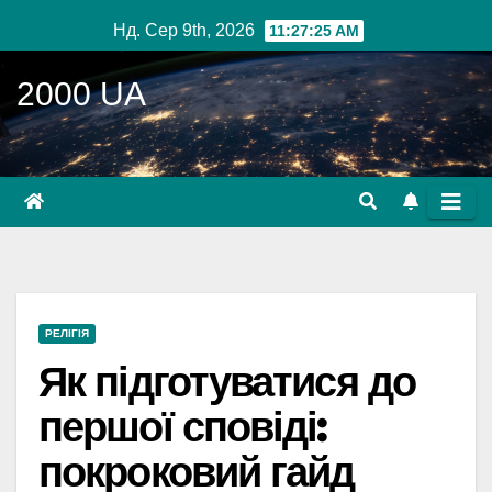
Перейти
Нд. Сер 9th, 2026
11:27:27 AM
до
вмісту
2000 UA
РЕЛІГІЯ
Як підготуватися до
першої сповіді:
покроковий гайд