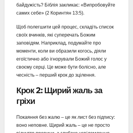
байдужість? Біблія закликає: «Випробовуйте
самих себе» (2 Коринтян 13:5).
Щоб полегшити цей процес, складіть список
своїх вчинків, які суперечать Божим
заповідям. Наприклад, подумайте про
моменти, коли ви образили когось, діяли
егоїстично або ігнорували Божий голос у
своєму серці. Це може бути болісно, але
чесність – перший крок до зцілення.
Крок 2: Щирий жаль за
гріхи
Покаяння без жалю – це як лист без підпису:
воно неповне. Щирий жаль – це не просто