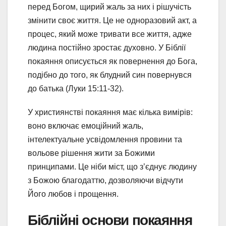
перед Богом, щирий жаль за них і рішучість
змінити своє життя. Це не одноразовий акт, а
процес, який може тривати все життя, адже
людина постійно зростає духовно. У Біблії
покаяння описується як повернення до Бога,
подібно до того, як блудний син повернувся
до батька (Луки 15:11-32).
У християнстві покаяння має кілька вимірів:
воно включає емоційний жаль,
інтелектуальне усвідомлення провини та
вольове рішення жити за Божими
принципами. Це ніби міст, що з’єднує людину
з Божою благодаттю, дозволяючи відчути
Його любов і прощення.
Біблійні основи покаяння