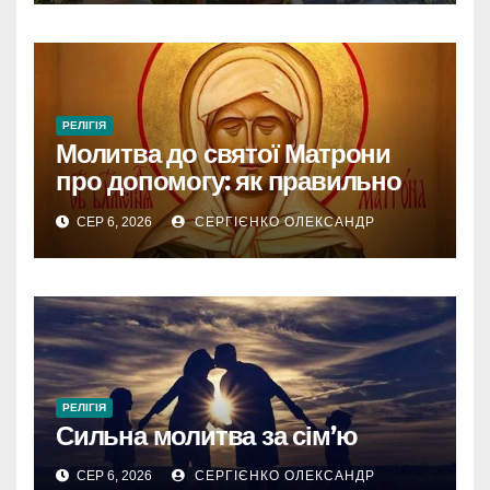
РЕЛІГІЯ
Молитва до святої Матрони
про допомогу: як правильно
звертатися
СЕР 6, 2026
СЕРГІЄНКО ОЛЕКСАНДР
РЕЛІГІЯ
Сильна молитва за сім’ю
СЕР 6, 2026
СЕРГІЄНКО ОЛЕКСАНДР