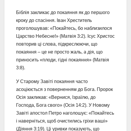
Біблія закликає до покаяння як до першого
кроку до спасіння. Іван Хреститель
проголошував: «Покайтесь, бо наблизилося
Царство Небесне!» (Матвія 3:2). Ісус Христос
повторив ці слова, підкреслюючи, що
покаяння – це не просто жаль, а дія, що
приносить «плоди, гідні покаяння» (Матвія
3:8).
У Старому Завіті покаяння часто
асоціюється з поверненням до Бога. Пророк
Осія закликав: «Вернися, Ізраїлю, до
Господа, Бога свого» (Осія 14:2). У Новому
Завіті апостол Петро наголошує: «Покайтесь
і наверніться, щоб очистились гріхи ваші»
(Діяння 3:19). Ці уривки показують, що