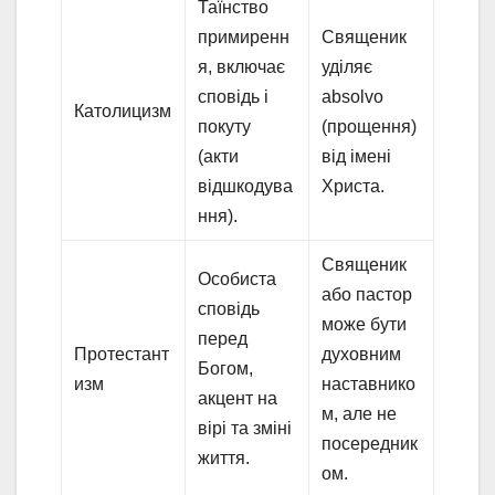
Таїнство
примиренн
Священик
я, включає
уділяє
сповідь і
absolvo
Католицизм
покуту
(прощення)
(акти
від імені
відшкодува
Христа.
ння).
Священик
Особиста
або пастор
сповідь
може бути
перед
Протестант
духовним
Богом,
изм
наставнико
акцент на
м, але не
вірі та зміні
посередник
життя.
ом.