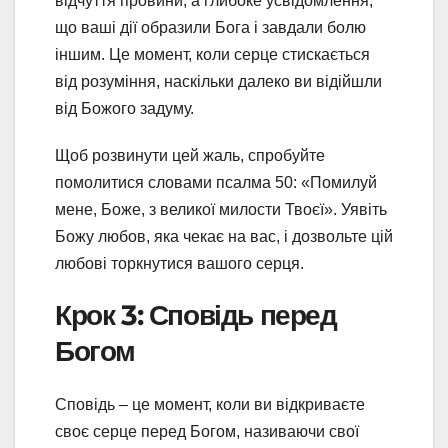
відчуття провини, а глибоке усвідомлення,
що ваші дії образили Бога і завдали болю
іншим. Це момент, коли серце стискається
від розуміння, наскільки далеко ви відійшли
від Божого задуму.
Щоб розвинути цей жаль, спробуйте
помолитися словами псалма 50: «Помилуй
мене, Боже, з великої милости Твоєї». Уявіть
Божу любов, яка чекає на вас, і дозвольте цій
любові торкнутися вашого серця.
Крок 3: Сповідь перед
Богом
Сповідь – це момент, коли ви відкриваєте
своє серце перед Богом, називаючи свої