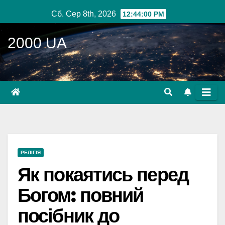
Перейти
Сб. Сер 8th, 2026
12:44:01 PM
до
вмісту
2000 UA
РЕЛІГІЯ
Як покаятись перед
Богом: повний
посібник до