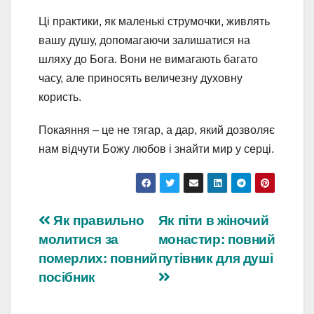
Ці практики, як маленькі струмочки, живлять
вашу душу, допомагаючи залишатися на
шляху до Бога. Вони не вимагають багато
часу, але приносять величезну духовну
користь.
Покаяння – це не тягар, а дар, який дозволяє
нам відчути Божу любов і знайти мир у серці.
Навігація
Як правильно
Як піти в жіночий
молитися за
монастир: повний
записів
померлих: повний
путівник для душі
посібник