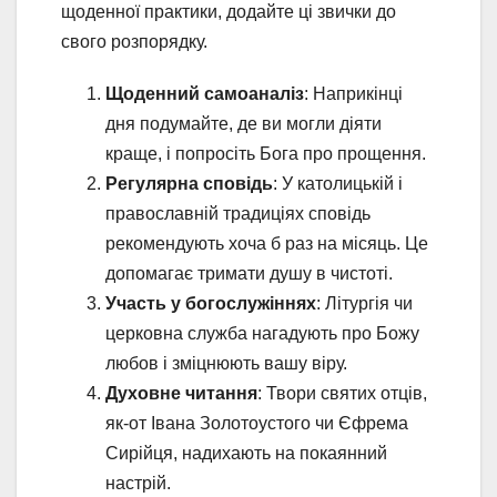
щоденної практики, додайте ці звички до
свого розпорядку.
Щоденний самоаналіз
: Наприкінці
дня подумайте, де ви могли діяти
краще, і попросіть Бога про прощення.
Регулярна сповідь
: У католицькій і
православній традиціях сповідь
рекомендують хоча б раз на місяць. Це
допомагає тримати душу в чистоті.
Участь у богослужіннях
: Літургія чи
церковна служба нагадують про Божу
любов і зміцнюють вашу віру.
Духовне читання
: Твори святих отців,
як-от Івана Золотоустого чи Єфрема
Сирійця, надихають на покаянний
настрій.