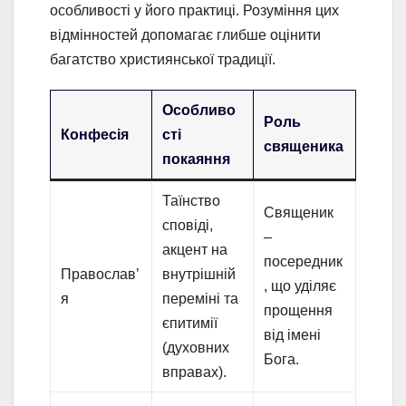
особливості у його практиці. Розуміння цих
відмінностей допомагає глибше оцінити
багатство християнської традиції.
Особливо
Роль
Конфесія
сті
священика
покаяння
Таїнство
Священик
сповіді,
–
акцент на
посередник
Православ’
внутрішній
, що уділяє
я
переміні та
прощення
єпитимії
від імені
(духовних
Бога.
вправах).