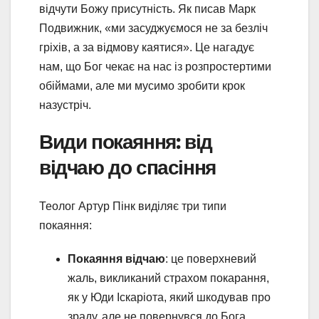
відчути Божу присутність. Як писав Марк
Подвижник, «ми засуджуємося не за безліч
гріхів, а за відмову каятися». Це нагадує
нам, що Бог чекає на нас із розпростертими
обіймами, але ми мусимо зробити крок
назустріч.
Види покаяння: від
відчаю до спасіння
Теолог Артур Пінк виділяє три типи
покаяння:
Покаяння відчаю
: це поверхневий
жаль, викликаний страхом покарання,
як у Юди Іскаріота, який шкодував про
зраду, але не повернувся до Бога.