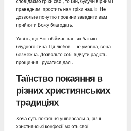
сповідаємо гріхи свої, то Він, будучи вірним і
праведним, простить нам гріхи наші». Не
дозвольте почуттю провини завадити вам
прийняти Божу благодать.
Уявіть, що Бог обіймає вас, як батько
блудного сина. Ця любов – не умовна, вона
безмежна. Дозвольте собі відчути радість
прощення і рухатися далі.
Таїнство покаяння в
різних християнських
традиціях
Хоча суть покаяння універсальна, різні
християнські конфесії мають свої