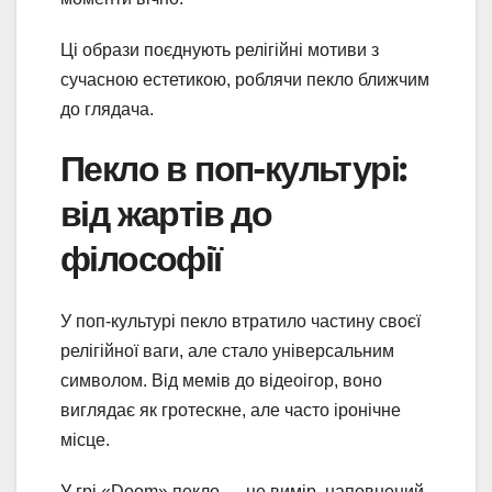
Ці образи поєднують релігійні мотиви з
сучасною естетикою, роблячи пекло ближчим
до глядача.
Пекло в поп-культурі:
від жартів до
філософії
У поп-культурі пекло втратило частину своєї
релігійної ваги, але стало універсальним
символом. Від мемів до відеоігор, воно
виглядає як гротескне, але часто іронічне
місце.
У грі «Doom» пекло — це вимір, наповнений