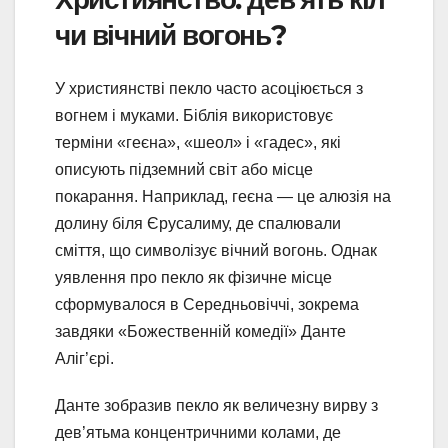
чи вічний вогонь?
У християнстві пекло часто асоціюється з
вогнем і муками. Біблія використовує
терміни «геєна», «шеол» і «гадес», які
описують підземний світ або місце
покарання. Наприклад, геєна — це алюзія на
долину біля Єрусалиму, де спалювали
сміття, що символізує вічний вогонь. Однак
уявлення про пекло як фізичне місце
сформувалося в Середньовіччі, зокрема
завдяки «Божественній комедії» Данте
Аліг’єрі.
Данте зобразив пекло як величезну вирву з
дев’ятьма концентричними колами, де