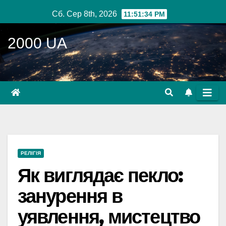
Перейти
Сб. Сер 8th, 2026
11:51:35 PM
до
вмісту
2000 UA
РЕЛІГІЯ
Як виглядає пекло:
занурення в
уявлення, мистецтво