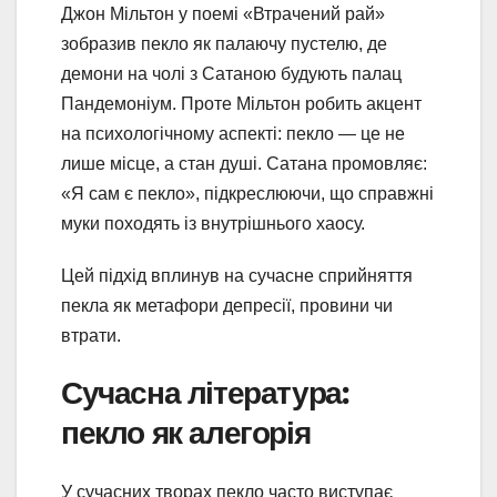
Джон Мільтон у поемі «Втрачений рай»
зобразив пекло як палаючу пустелю, де
демони на чолі з Сатаною будують палац
Пандемоніум. Проте Мільтон робить акцент
на психологічному аспекті: пекло — це не
лише місце, а стан душі. Сатана промовляє:
«Я сам є пекло», підкреслюючи, що справжні
муки походять із внутрішнього хаосу.
Цей підхід вплинув на сучасне сприйняття
пекла як метафори депресії, провини чи
втрати.
Сучасна література:
пекло як алегорія
У сучасних творах пекло часто виступає