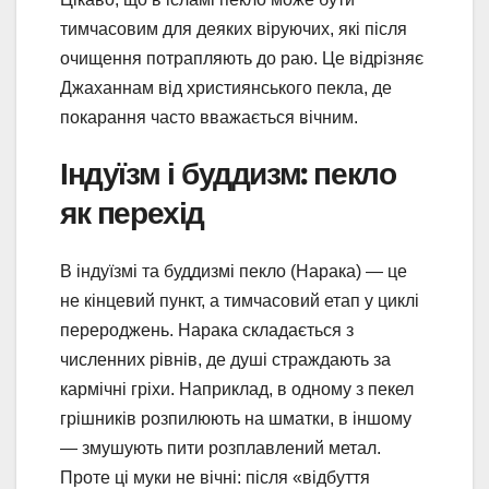
тимчасовим для деяких віруючих, які після
очищення потрапляють до раю. Це відрізняє
Джаханнам від християнського пекла, де
покарання часто вважається вічним.
Індуїзм і буддизм: пекло
як перехід
В індуїзмі та буддизмі пекло (Нарака) — це
не кінцевий пункт, а тимчасовий етап у циклі
перероджень. Нарака складається з
численних рівнів, де душі страждають за
кармічні гріхи. Наприклад, в одному з пекел
грішників розпилюють на шматки, в іншому
— змушують пити розплавлений метал.
Проте ці муки не вічні: після «відбуття