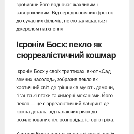
зробивши його водночас жахливим і
заворожливим. Від середньовічних фресок
до сучасних фільмів, пекло залишається
джерелом натхнення.
Ієронім Босх: пекло як
сюрреалістичний кошмар
Ієронім Босх у своїх триптихах, як-от «Сад
земних насолод», зобразив пекло як
хаотичний світ, де грішників мучать демони,
гігантські птахи та химерні механізми. Його
пекло — це сюрреалістичний лабіринт, де
кожна деталь, від палаючих річок до
розчленованих тіл, розповідає історію гріха.
Картини Босха настільки деталізовані, що їх