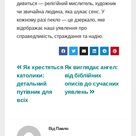
дивиться — релігійний мислитель, художник
чи звичайна людина, яка шукає сенс. У
кожному разі пекло — це дзеркало, яке
відображає наші уявлення про
справедливість, страждання та надію.
Навігація
Як хрестяться
Як виглядає ангел:
католики:
від біблійних
записів
детальний
описів до сучасних
путівник для
уявлень
всіх
Від
Павло