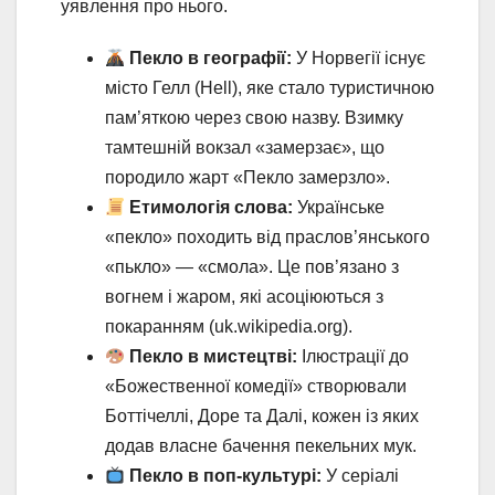
уявлення про нього.
Пекло в географії:
У Норвегії існує
місто Гелл (Hell), яке стало туристичною
пам’яткою через свою назву. Взимку
тамтешній вокзал «замерзає», що
породило жарт «Пекло замерзло».
Етимологія слова:
Українське
«пекло» походить від праслов’янського
«пькло» — «смола». Це пов’язано з
вогнем і жаром, які асоціюються з
покаранням (uk.wikipedia.org).
Пекло в мистецтві:
Ілюстрації до
«Божественної комедії» створювали
Боттічеллі, Доре та Далі, кожен із яких
додав власне бачення пекельних мук.
Пекло в поп-культурі:
У серіалі