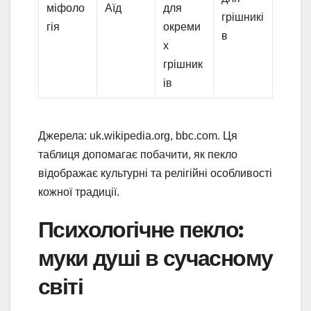
міфоло
Аїд
для
грішникі
гія
окреми
в
х
грішник
ів
Джерела: uk.wikipedia.org, bbc.com. Ця
таблиця допомагає побачити, як пекло
відображає культурні та релігійні особливості
кожної традиції.
Психологічне пекло:
муки душі в сучасному
світі