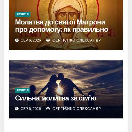
РЕЛІГІЯ
Молитва до святої Матрони
про допомогу: як правильно
звертатися
СЕР 6, 2026
СЕРГІЄНКО ОЛЕКСАНДР
РЕЛІГІЯ
Сильна молитва за сім’ю
СЕР 6, 2026
СЕРГІЄНКО ОЛЕКСАНДР