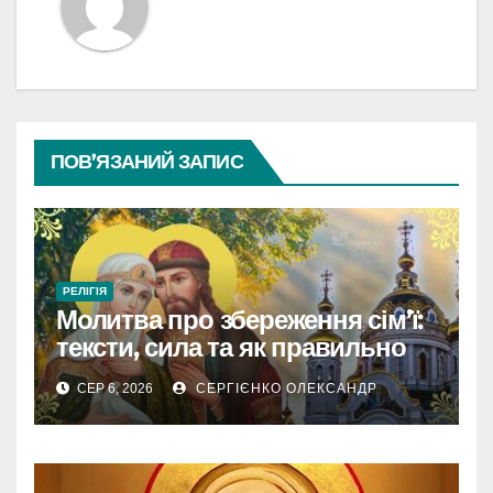
ПОВ’ЯЗАНИЙ ЗАПИС
РЕЛІГІЯ
Молитва про збереження сім’ї:
тексти, сила та як правильно
читати
СЕР 6, 2026
СЕРГІЄНКО ОЛЕКСАНДР