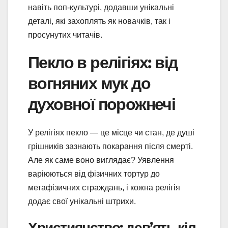
навіть поп-культурі, додавши унікальні
деталі, які захоплять як новачків, так і
просунутих читачів.
Пекло в релігіях: від
вогняних мук до
духовної порожнечі
У релігіях пекло — це місце чи стан, де душі
грішників зазнають покарання після смерті.
Але як саме воно виглядає? Уявлення
варіюються від фізичних тортур до
метафізичних страждань, і кожна релігія
додає свої унікальні штрихи.
Християнство: дев’ять кіл