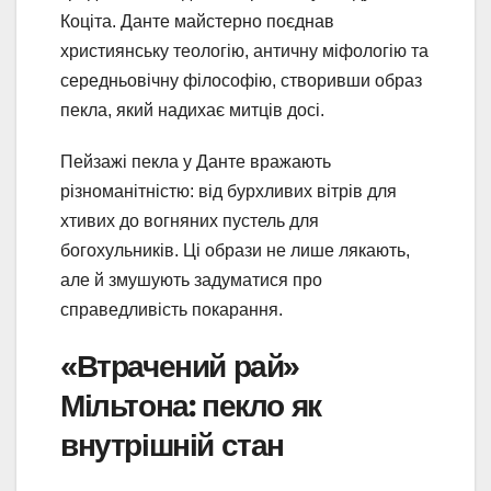
Коціта. Данте майстерно поєднав
християнську теологію, античну міфологію та
середньовічну філософію, створивши образ
пекла, який надихає митців досі.
Пейзажі пекла у Данте вражають
різноманітністю: від бурхливих вітрів для
хтивих до вогняних пустель для
богохульників. Ці образи не лише лякають,
але й змушують задуматися про
справедливість покарання.
«Втрачений рай»
Мільтона: пекло як
внутрішній стан