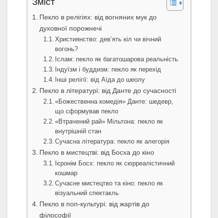
Зміст
Пекло в релігіях: від вогняних мук до
духовної порожнечі
Християнство: дев’ять кіл чи вічний
вогонь?
Іслам: пекло як багатошарова реальність
Індуїзм і буддизм: пекло як перехід
Інші релігії: від Аїда до шеолу
Пекло в літературі: від Данте до сучасності
«Божественна комедія» Данте: шедевр,
що сформував пекло
«Втрачений рай» Мільтона: пекло як
внутрішній стан
Сучасна література: пекло як алегорія
Пекло в мистецтві: від Босха до кіно
Ієронім Босх: пекло як сюрреалістичний
кошмар
Сучасне мистецтво та кіно: пекло як
візуальний спектакль
Пекло в поп-культурі: від жартів до
філософії