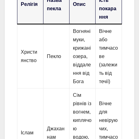
Назва
ість
Релігія
Опис
пекла
покара
ння
Вогняні
Вічне
муки,
або
крижані
тимчасо
Христи
Пекло
озера,
ве
янство
віддале
(залежи
ння від
ть від
Бога
течії)
Сім
рівнів із
Вічне
вогнем,
для
киплячо
невірую
Джахан
ю
чих,
Іслам
нам
водою,
тимчасо