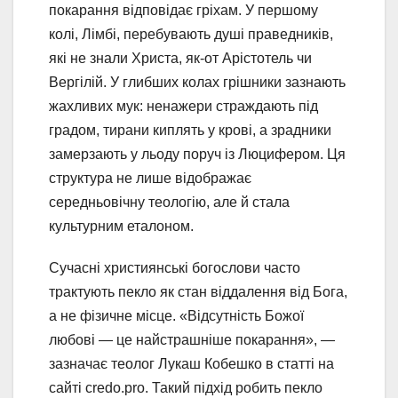
покарання відповідає гріхам. У першому
колі, Лімбі, перебувають душі праведників,
які не знали Христа, як-от Арістотель чи
Вергілій. У глибших колах грішники зазнають
жахливих мук: ненажери страждають під
градом, тирани киплять у крові, а зрадники
замерзають у льоду поруч із Люцифером. Ця
структура не лише відображає
середньовічну теологію, але й стала
культурним еталоном.
Сучасні християнські богослови часто
трактують пекло як стан віддалення від Бога,
а не фізичне місце. «Відсутність Божої
любові — це найстрашніше покарання», —
зазначає теолог Лукаш Кобешко в статті на
сайті credo.pro. Такий підхід робить пекло