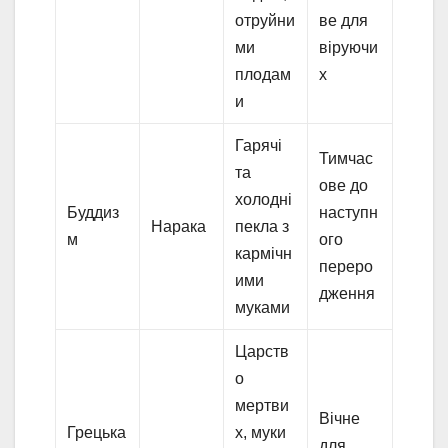
отруйни
ве для
ми
віруючи
плодам
х
и
Гарячі
Тимчас
та
ове до
холодні
Буддиз
наступн
Нарака
пекла з
м
ого
кармічн
переро
ими
дження
муками
Царств
о
мертви
Вічне
Грецька
х, муки
для