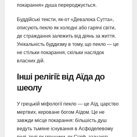
покарання» душа перероджується.
Буддійські тексти, як-от «Девалока Сутта»,
описують пекло як холодні або гарячі світи,
де страждання залежить від діянь за життя.
Унікальність буддизму в тому, що пекло — це
не стільки покарання, скільки наслідок
власних дій.
Інші релігії: від Аїда до
шеолу
У грецькій міфології пекло — це Аїд, царство
мертвих, кероване богом Аїдом. Це не
завжди місце покарання: більшість душ
ведуть тьмяне існування в Асфоделевому
полі, тоді як грішники, як Сізіф, зазнають