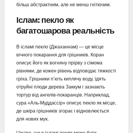
більш абстрактним, але не менш гнітючим.
Іслам: пекло як
багатошарова реальність
В ісламі пекло (Джаханнам) — це місце
вічного покарання для грішників. Коран
описує його як вогняну прірву з сімома
рівнями, де кожен рівень відповідає тяжкості
гріха. Грішники п’ють киплячу воду, їдять
отруйні плоди дерева Заккум і зазнають
тортур від ангелів-покаранців. Наприклад,
сура «Аль-Муддассір» описує пекло як місце,
де шкіра грішників згорає і відновлюється
для нових мук.
Цікаво, що в ісламі пекло може бути