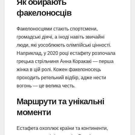
Як обирають
факелоносців
Факелоносцями стають спортсмени,
громадські діячі, а іноді навіть звичайні
люди, які уособлюють олімпійські цінності.
Наприклад, у 2020 році естафету розпочала
грецька стрільчиня Анна Коракакі — перша
жінка в цій ролі. Кожен факелоносець
проходить ретельний відбір, адже нести
вогонь — це велика честь.
Маршрути та унікальні
моменти
Естафета охоплює країни та континенти,