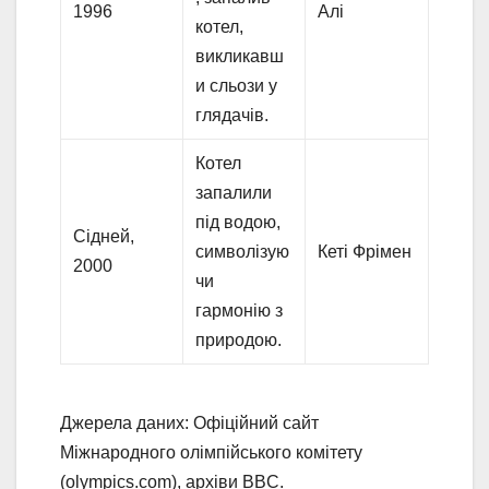
1996
Алі
котел,
викликавш
и сльози у
глядачів.
Котел
запалили
під водою,
Сідней,
символізую
Кеті Фрімен
2000
чи
гармонію з
природою.
Джерела даних: Офіційний сайт
Міжнародного олімпійського комітету
(olympics.com), архіви BBC.