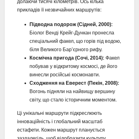
долаючи тисячі кілометрів. Ось кілька
прикладів її незвичайних маршрутів:
Підводна подорож (Сідней, 2000):
Біолог Венді Крейг-Дункан пронесла
спеціальний факел, що горів під водою,
біля Великого Бар’єрного рифу.
Космічна пригода (Сочі, 2014):
Факел
побував у відкритому космосі, де його
винесли російські космонавти.
Сходження на Еверест (Пекін, 2008):
Вогонь підняли на найвищу вершину
світу, що стало історичним моментом.
Ці унікальні маршрути підкреслюють
інноваційність і глобальний масштаб
естафети. Кожен маршрут планується
заздалегідь, щоб відобразити культуру