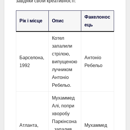
завдяки своїй креативності:
Факелонос
Рік і місце
Опис
ець
Котел
запалили
стрілою,
Барселона,
Антоніо
випущеною
1992
Ребельо
лучником
Антоніо
Ребельо.
Мухаммед
Алі, попри
хворобу
Паркінсона
Атланта,
Мухаммед
, запалив