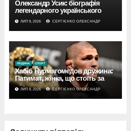
Олександр Усик: біографія
легендарного українського
боксера від Олімпіади до
ЛИП 9, 2026
СЕРГІЄНКО ОЛЕКСАНДР
абсолютного чемпіона
ЛЮДИНА
СПОРТ
Хабіб Нурмагомедов дружина:
Патимат, жінка, що стоїть за
успіхом легенди UFC
ЛИП 9, 2026
СЕРГІЄНКО ОЛЕКСАНДР