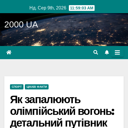
Перейти
Нд. Сер 9th, 2026
11:59:04 AM
до
вмісту
2000 UA
СПОРТ
ЦІКАВІ ФАКТИ
Як запалюють
олімпійський вогонь:
детальний путівник