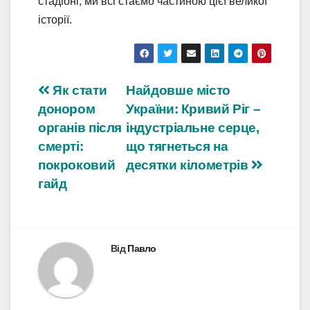
стадіоні, ми всі стаємо частиною цієї великої
історії.
Навігація
Як стати
Найдовше місто
донором
України: Кривий Ріг –
записів
органів після
індустріальне серце,
смерті:
що тягнеться на
покроковий
десятки кілометрів
гайд
Від
Павло