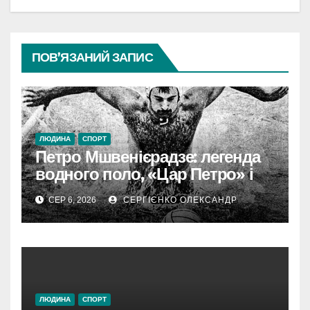
ПОВ’ЯЗАНИЙ ЗАПИС
ЛЮДИНА
СПОРТ
Петро Мшвенієрадзе: легенда
водного поло, «Цар Петро» і
батько династії
СЕР 6, 2026
СЕРГІЄНКО ОЛЕКСАНДР
ЛЮДИНА
СПОРТ