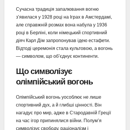
Сучасна традиція запалювання вогню
з’явилася у 1928 році на Іграх в Амстердамі,
але справжній розмах вона набула у 1936
році в Берліні, коли німецький спортивний
діяч Карл Дім запропонував ідею естафети.
Відтоді церемонія стала культовою, а вогонь
— символом, що об’єднує континенти.
Що символізує
олімпійський вогонь
Олімпійський вогонь уособлює не лише
спортивний дух, а й глибші цінності. Він
нагадує про мир, адже в Стародавній Греції
на час ігор припинялися війни. Полум’я
символізує свободу, раціоналізм і