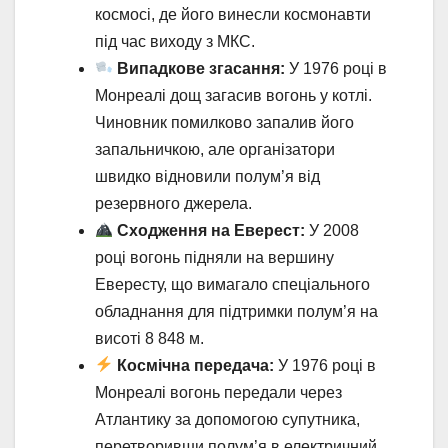
космосі, де його винесли космонавти
під час виходу з МКС.
Випадкове згасання:
У 1976 році в
Монреалі дощ загасив вогонь у котлі.
Чиновник помилково запалив його
запальничкою, але організатори
швидко відновили полум’я від
резервного джерела.
Сходження на Еверест:
У 2008
році вогонь підняли на вершину
Евересту, що вимагало спеціального
обладнання для підтримки полум’я на
висоті 8 848 м.
Космічна передача:
У 1976 році в
Монреалі вогонь передали через
Атлантику за допомогою супутника,
перетворивши полум’я в електричний