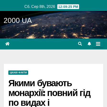
Перейти
Сб. Сер 8th, 2026
12:09:26 PM
до
вмісту
2000 UA
ЦІКАВІ ФАКТИ
Якими бувають
монархії: повний гід
по видах і