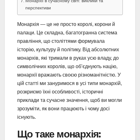
Монархії в сучасному світі: виклики та
перспективи
Монархія — це не просто королі, корони й
палаци. Це складна, багатогранна система
правління, що століттями формувала
історію, культуру й політику. Від абсолютних
монархів, які тримали в руках усю владу, до
символічних королів, що об’єднують націю,
монархії вражають своєю різноманітністю. У
цій статті ми зануримося в усі типи монархій,
розкриємо їхні особливості, історичні
приклади та сучасне значення, щоб ви могли
зрозуміти, як вони працюють і чому досі
існують.
Що таке монархія: