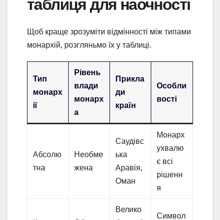
таблиця для наочності
Щоб краще зрозуміти відмінності між типами
монархій, розгляньмо їх у таблиці.
Рівень
Тип
Прикла
влади
Особли
монарх
ди
монарх
вості
ії
країн
а
Монарх
Саудівс
ухвалю
Абсолю
Необме
ька
є всі
тна
жена
Аравія,
рішенн
Оман
я
Велико
Символ