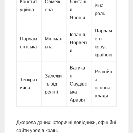
Констит
Обмеж
британі
ічна
уційна
ена
я,
роль
Японія
Парлам
Іспанія,
Парлам
Мінімал
ент
Норвегі
ентська
ьна
керує
я
країною
Ватика
Релігійн
Залежи
н,
Теократ
а
ть від
Саудівс
ична
основа
релігії
ька
влади
Аравія
Джерела даних: історичні довідники, офіційні
сайти урядів країн.