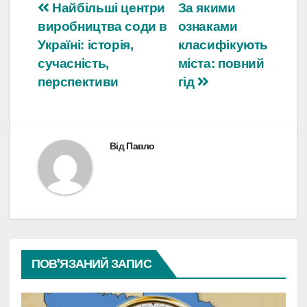
Навігація
Найбільші центри
За якими
виробництва соди в
ознаками
записів
Україні: історія,
класифікують
сучасність,
міста: повний
перспективи
гід
Від
Павло
ПОВ’ЯЗАНИЙ ЗАПИС