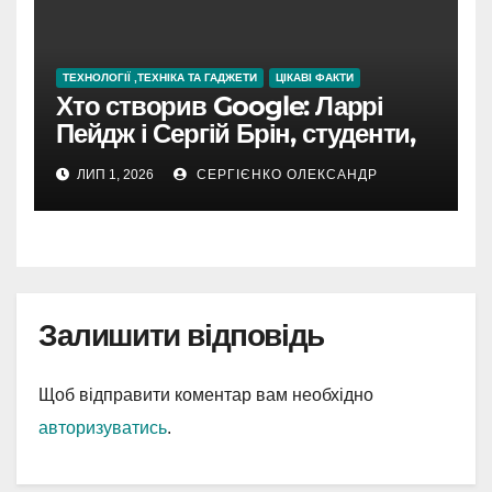
ТЕХНОЛОГІЇ ,ТЕХНІКА ТА ГАДЖЕТИ
ЦІКАВІ ФАКТИ
Хто створив Google: Ларрі
Пейдж і Сергій Брін, студенти,
чия ідея підкорила інтернет
ЛИП 1, 2026
СЕРГІЄНКО ОЛЕКСАНДР
Залишити відповідь
Щоб відправити коментар вам необхідно
авторизуватись
.