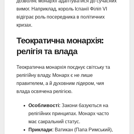
дозволяє монархії адаптуватися до сучасних
вимог. Наприклад, король Іспанії Філіп VI
відіграє роль посередника в політичних
кризах.
Теократична монархія:
релігія та влада
Теократична монархія поєднує світську та
релігійну владу. Монарх є не лише
правителем, а й духовним лідером, чия
влада освячена релігією.
Особливості:
Закони базуються на
релігійних принципах. Монарх часто
має сакральний статус.
Приклади:
Ватикан (Папа Римський),