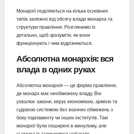
Монархії поділяються на кілька основних
типів залежно від обсягу влади монарха та
структури правління. Розглянемо їх
детально, щоб зрозуміти, як вони
функціонують і чим відрізняються.
Абсолютна монархія: вся
влада в одних руках
Абсолютна монархія — це форма правління,
де монарх має необмежену владу. Він
ухвалює закони, керує економікою, армією та
судовою системою без значних обмежень з
боку парламенту чи інших інститутів. Такі
монархії були поширені в минулому, але
сьогодні їх залишилося небагато.