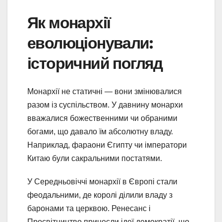
Як монархії
еволюціонували:
історичний погляд
Монархії не статичні — вони змінювалися
разом із суспільством. У давнину монархи
вважалися божественними чи обраними
богами, що давало їм абсолютну владу.
Наприклад, фараони Єгипту чи імператори
Китаю були сакральними постатями.
У Середньовіччі монархії в Європі стали
феодальними, де королі ділили владу з
баронами та церквою. Ренесанс і
Просвітництво принесли ідеї демократії, що