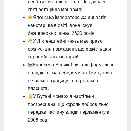
дев’яти султанів штатів. Це єдина у
світі ротаційна монархія!
Японська імператорська династія —
найстаріша в світі, вона існує
безперервно понад 2600 років.
У Ліхтенштейні князь має право
розпускати парламент, що рідкість для
європейських монархій.
Королева Великобританії формально
володіє всіма лебедями на Темзі, хоча
це більше традиція, ніж реальна
власність.
У Бутані монархія настільки
прогресивна, що король добровільно
передав частину влади парламенту в
2008 році.