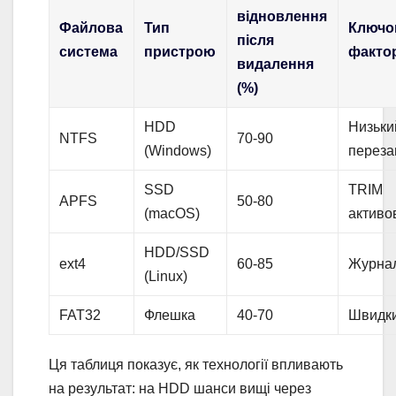
відновлення
Файлова
Тип
Ключо
після
система
пристрою
факто
видалення
(%)
HDD
Низьки
NTFS
70-90
(Windows)
переза
SSD
TRIM
APFS
50-80
(macOS)
активо
HDD/SSD
ext4
60-85
Журна
(Linux)
FAT32
Флешка
40-70
Швидки
Ця таблиця показує, як технології впливають
на результат: на HDD шанси вищі через