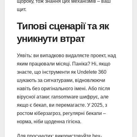
щороку, тож знання цих механізмів – ваш
щит.
Типові сценарії та як
уникнути втрат
Уявіть: ви випадково видаляєте проект, над
яким працювали місяці. Паніка? Ні, якщо
знаєте, що інструменти як Undelete 360
шукають за сигнатурами, відновлюючи
навіть без оригінального імені. Або після
вірусної атаки: ransomware шифрує, але
якщо є бекап, ви перемагаєте. У 2025, з
ростом кіберзагроз, регулярні бекапи –
норма, ніби щоденна гігієна.
Для просунутих: використовуйте hex-