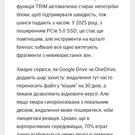
функція TRIM автоматично стирає непотрібні
блоки, щоб підтримувати швидкість, тож
шанси падають з часом. У 2025 році, з
поширенням PCIe 5.0 SSD, це стає ще
помітнішим, але інструменти на кшталт
forensic software все одно витягують
фрагменти з невикористаних зон.
Хмарні сервіси, як Google Drive чи OneDrive,
додають шар захисту: видалення тут часто
переносить файл у “кошик” на 30 днів, а
бекапи дозволяють відновити версії. Але
якщо хмара синхронізована з локальним
диском, видалення може поширитися, ніби
ланцюгова реакція. Цікаво, що в
корпоративних середовищах, 70% втрат
даних відбувається через людські помилки,