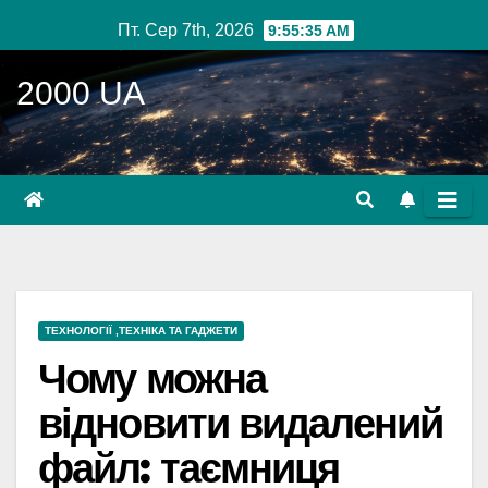
Перейти
Пт. Сер 7th, 2026
9:55:36 AM
до
вмісту
2000 UA
ТЕХНОЛОГІЇ ,ТЕХНІКА ТА ГАДЖЕТИ
Чому можна
відновити видалений
файл: таємниця