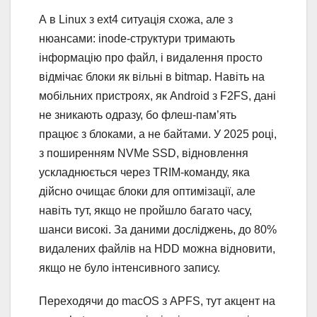
А в Linux з ext4 ситуація схожа, але з
нюансами: inode-структури тримають
інформацію про файл, і видалення просто
відмічає блоки як вільні в bitmap. Навіть на
мобільних пристроях, як Android з F2FS, дані
не зникають одразу, бо флеш-пам’ять
працює з блоками, а не байтами. У 2025 році,
з поширенням NVMe SSD, відновлення
ускладнюється через TRIM-команду, яка
дійсно очищає блоки для оптимізації, але
навіть тут, якщо не пройшло багато часу,
шанси високі. За даними досліджень, до 80%
видалених файлів на HDD можна відновити,
якщо не було інтенсивного запису.
Переходячи до macOS з APFS, тут акцент на