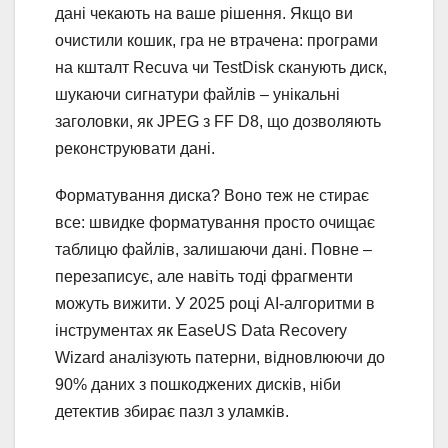
дані чекають на ваше рішення. Якщо ви
очистили кошик, гра не втрачена: програми
на кшталт Recuva чи TestDisk сканують диск,
шукаючи сигнатури файлів – унікальні
заголовки, як JPEG з FF D8, що дозволяють
реконструювати дані.
Форматування диска? Воно теж не стирає
все: швидке форматування просто очищає
таблицю файлів, залишаючи дані. Повне –
перезаписує, але навіть тоді фрагменти
можуть вижити. У 2025 році AI-алгоритми в
інструментах як EaseUS Data Recovery
Wizard аналізують патерни, відновлюючи до
90% даних з пошкоджених дисків, ніби
детектив збирає пазл з уламків.