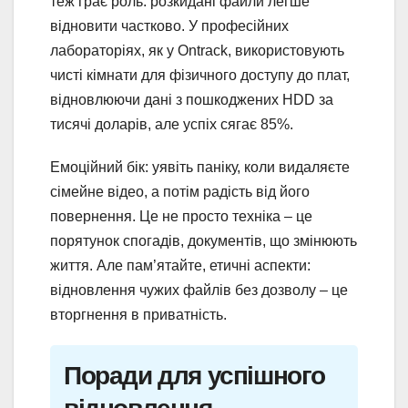
теж грає роль: розкидані файли легше
відновити частково. У професійних
лабораторіях, як у Ontrack, використовують
чисті кімнати для фізичного доступу до плат,
відновлюючи дані з пошкоджених HDD за
тисячі доларів, але успіх сягає 85%.
Емоційний бік: уявіть паніку, коли видаляєте
сімейне відео, а потім радість від його
повернення. Це не просто техніка – це
порятунок спогадів, документів, що змінюють
життя. Але пам’ятайте, етичні аспекти:
відновлення чужих файлів без дозволу – це
вторгнення в приватність.
Поради для успішного
відновлення