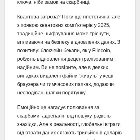
ключа, ніби замок на скарбниці.
Квантова загроза? Поки що гіпотетична, але
з появою квантових комп’ютерів у 2025,
традиційне шифрування може тріснути,
впливаючи на безпеку відновлених даних. З
позитиву: блокчейн-бекапи, як у Filecoin,
роблять відновлення децентралізованим і
надійним. Ви не повірите, але в деяких
випадках видалені файли “живуть” у кеші
браузера чи тимчасових папках, додаючи
несподівані шляхи порятунку.
Емоційно це нагадує полювання за
скарбами: адреналін від пошуку, радість
знахідки. Але в реальності, глобальні втрати
від втрати даних сягають трильйонів доларів