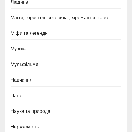
Людина
Магія, гороскоп,ізотерика , хіромантія, таро.
Міфи та легенди
Музика
Мульфільми
Навчання
Напої
Наука та природа
Нерухомість