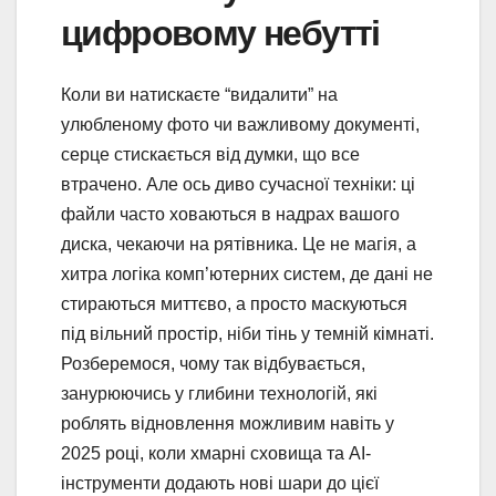
цифровому небутті
Коли ви натискаєте “видалити” на
улюбленому фото чи важливому документі,
серце стискається від думки, що все
втрачено. Але ось диво сучасної техніки: ці
файли часто ховаються в надрах вашого
диска, чекаючи на рятівника. Це не магія, а
хитра логіка комп’ютерних систем, де дані не
стираються миттєво, а просто маскуються
під вільний простір, ніби тінь у темній кімнаті.
Розберемося, чому так відбувається,
занурюючись у глибини технологій, які
роблять відновлення можливим навіть у
2025 році, коли хмарні сховища та AI-
інструменти додають нові шари до цієї