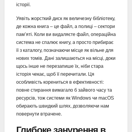
історії.
Уявіть жорсткий диск як величезну бібліотеку,
де кожна книга – це файл, а полиці – сектори
пам’яті. Коли ви видаляєте файл, операційна
система не спалює книгу, а просто прибирає
її з каталогу, позначаючи місце як вільне для
нових томів. Дані залишаються на місці, доки
щось інше не перезапише їх, ніби стара
історія чекає, щоб її перечитали. Ця
особливість корениться в ефективності:
повне стирання вимагало б зайвого часу та
ресурсів, тож системи як Windows чи macOS
обирають швидкий шлях, дозволяючи нам
повернути втрачене.
Глибоке занурення в