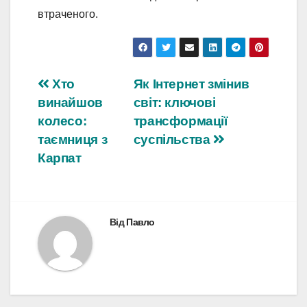
втраченого.
Навігація
Хто
Як Інтернет змінив
винайшов
світ: ключові
записів
колесо:
трансформації
таємниця з
суспільства
Карпат
Від
Павло